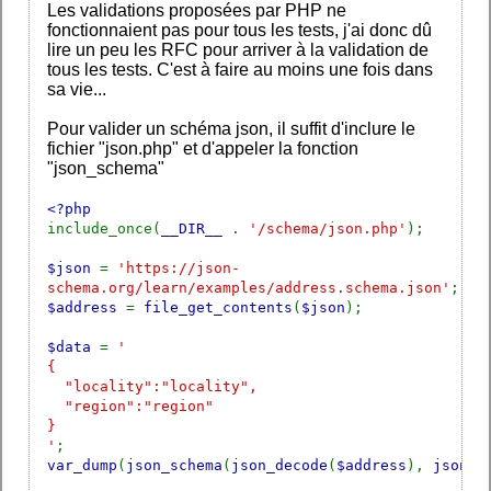
Les validations proposées par PHP ne
fonctionnaient pas pour tous les tests, j'ai donc dû
lire un peu les RFC pour arriver à la validation de
tous les tests. C'est à faire au moins une fois dans
sa vie...
Pour valider un schéma json, il suffit d'inclure le
fichier "json.php" et d'appeler la fonction
"json_schema"
<?php
include_once(
__DIR__
.
'/schema/json.php'
);
$json
=
'https://json-
schema.org/learn/examples/address.schema.json'
;
$address
=
file_get_contents
(
$json
);
$data
=
'
{
"locality":"locality",
"region":"region"
}
'
;
var_dump
(
json_schema
(
json_decode
(
$address
),
json_d