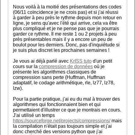
Nous voilà à la moitié des présentations des codes
(06/11 coïncidence je ne crois pas) et si j'ai réussi
à garder à peu près le rythme depuis mon retour en
ligne, je sens qu'avec l'été qui arrive, cela va être
plus compliqué et je ne pense pas que je pourrais
garder ce rythme. Il me reste 1 ou 2 projets à peu
près présentables mais il y a encore un peu de
boulot pour les derniers. Donc, pas d'inquiétude si
je suis plus discret les prochaines semaines !
Je vous ai déjà parlé avec
KrISS tuto
d'un petit
cours sur la
compression de données
où je
présente les algorithmes classiques de
compression sans perte (Huffman, Huffman
adaptatif, le codage arithmétique, rle, lz77, lz78,
lzw).
Pour la partie pratique, j'ai eu du mal à trouver des
algorithmes qui fonctionnaient bien et qui
permettaient d'illustrer ce que je montrais en cours.
J'ai utilisé un temps
https://sourceforge.net/projects/compressions/
mais
la compilation n'était pas toujours simple et j'ai
donc cherché des versions python que j'ai