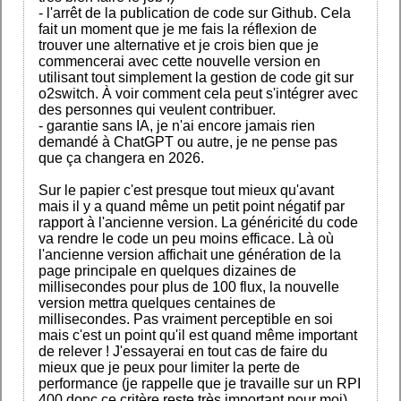
- l'arrêt de la publication de code sur Github. Cela
fait un moment que je me fais la réflexion de
trouver une alternative et je crois bien que je
commencerai avec cette nouvelle version en
utilisant tout simplement la gestion de code git sur
o2switch. À voir comment cela peut s'intégrer avec
des personnes qui veulent contribuer.
- garantie sans IA, je n'ai encore jamais rien
demandé à ChatGPT ou autre, je ne pense pas
que ça changera en 2026.
Sur le papier c'est presque tout mieux qu'avant
mais il y a quand même un petit point négatif par
rapport à l'ancienne version. La généricité du code
va rendre le code un peu moins efficace. Là où
l'ancienne version affichait une génération de la
page principale en quelques dizaines de
millisecondes pour plus de 100 flux, la nouvelle
version mettra quelques centaines de
millisecondes. Pas vraiment perceptible en soi
mais c'est un point qu'il est quand même important
de relever ! J'essayerai en tout cas de faire du
mieux que je peux pour limiter la perte de
performance (je rappelle que je travaille sur un RPI
400 donc ce critère reste très important pour moi)