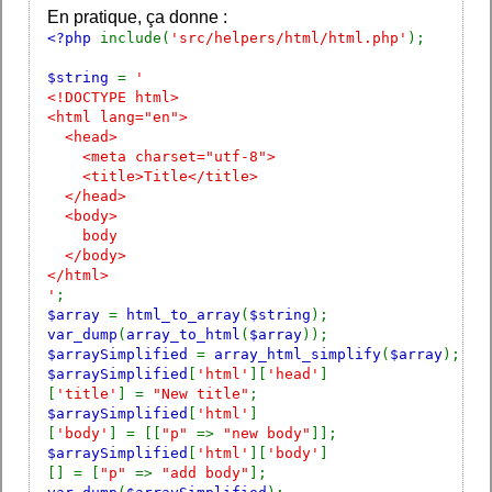
En pratique, ça donne :
<?php
include(
'src/helpers/html/html.php'
);
$string
=
'
<!DOCTYPE html>
<html lang="en">
<head>
<meta charset="utf-8">
<title>Title</title>
</head>
<body>
body
</body>
</html>
'
;
$array
=
html_to_array
(
$string
);
var_dump
(
array_to_html
(
$array
));
$arraySimplified
=
array_html_simplify
(
$array
);
$arraySimplified
[
'html'
][
'head'
]
[
'title'
] =
"New title"
;
$arraySimplified
[
'html'
]
[
'body'
] = [[
"p"
=>
"new body"
]];
$arraySimplified
[
'html'
][
'body'
]
[] = [
"p"
=>
"add body"
];