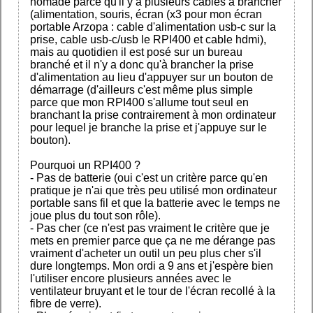
nomade parce qu'il y a plusieurs cables à brancher
(alimentation, souris, écran (x3 pour mon écran
portable Arzopa : cable d'alimentation usb-c sur la
prise, cable usb-c/usb le RPI400 et cable hdmi),
mais au quotidien il est posé sur un bureau
branché et il n'y a donc qu'à brancher la prise
d'alimentation au lieu d'appuyer sur un bouton de
démarrage (d'ailleurs c'est même plus simple
parce que mon RPI400 s'allume tout seul en
branchant la prise contrairement à mon ordinateur
pour lequel je branche la prise et j'appuye sur le
bouton).
Pourquoi un RPI400 ?
- Pas de batterie (oui c'est un critère parce qu'en
pratique je n'ai que très peu utilisé mon ordinateur
portable sans fil et que la batterie avec le temps ne
joue plus du tout son rôle).
- Pas cher (ce n'est pas vraiment le critère que je
mets en premier parce que ça ne me dérange pas
vraiment d'acheter un outil un peu plus cher s'il
dure longtemps. Mon ordi a 9 ans et j'espère bien
l'utiliser encore plusieurs années avec le
ventilateur bruyant et le tour de l'écran recollé à la
fibre de verre).