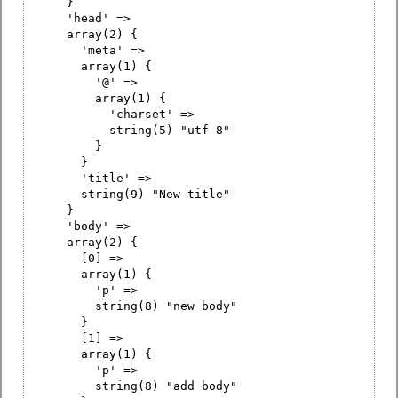
}
'head' =>
array(2) {
'meta' =>
array(1) {
'@' =>
array(1) {
'charset' =>
string(5) "utf-8"
}
}
'title' =>
string(9) "New title"
}
'body' =>
array(2) {
[0] =>
array(1) {
'p' =>
string(8) "new body"
}
[1] =>
array(1) {
'p' =>
string(8) "add body"