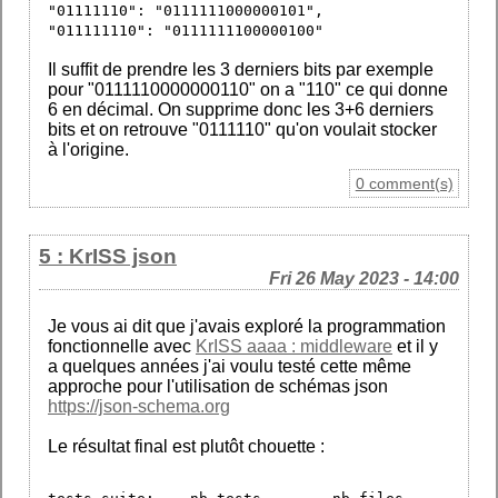
"01111110": "0111111000000101",
"011111110": "0111111100000100"
Il suffit de prendre les 3 derniers bits par exemple
pour "0111110000000110" on a "110" ce qui donne
6 en décimal. On supprime donc les 3+6 derniers
bits et on retrouve "0111110" qu'on voulait stocker
à l'origine.
0 comment(s)
5 : KrISS json
Fri 26 May 2023 - 14:00
Je vous ai dit que j'avais exploré la programmation
fonctionnelle avec
KrISS aaaa : middleware
et il y
a quelques années j'ai voulu testé cette même
approche pour l'utilisation de schémas json
https://json-schema.org
Le résultat final est plutôt chouette :