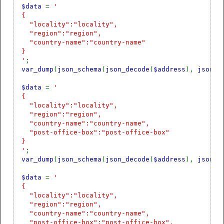
$data
=
'
{
"locality":"locality",
"region":"region",
"country-name":"country-name"
}
'
;
var_dump
(
json_schema
(
json_decode
(
$address
),
json_d
$data
=
'
{
"locality":"locality",
"region":"region",
"country-name":"country-name",
"post-office-box":"post-office-box"
}
'
;
var_dump
(
json_schema
(
json_decode
(
$address
),
json_d
$data
=
'
{
"locality":"locality",
"region":"region",
"country-name":"country-name",
"post-office-box":"post-office-box",