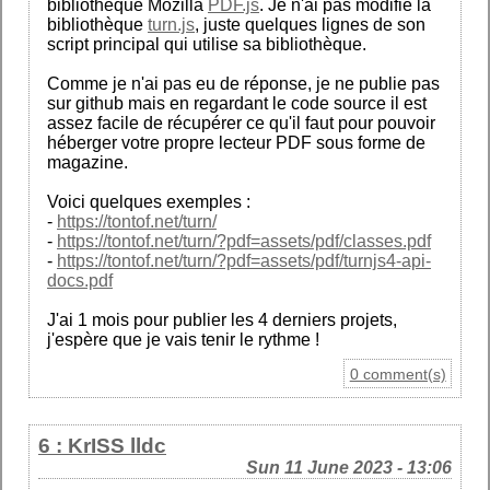
bibliothèque Mozilla
PDF.js
. Je n'ai pas modifié la
bibliothèque
turn.js
, juste quelques lignes de son
script principal qui utilise sa bibliothèque.
Comme je n'ai pas eu de réponse, je ne publie pas
sur github mais en regardant le code source il est
assez facile de récupérer ce qu'il faut pour pouvoir
héberger votre propre lecteur PDF sous forme de
magazine.
Voici quelques exemples :
-
https://tontof.net/turn/
-
https://tontof.net/turn/?pdf=assets/pdf/classes.pdf
-
https://tontof.net/turn/?pdf=assets/pdf/turnjs4-api-
docs.pdf
J'ai 1 mois pour publier les 4 derniers projets,
j'espère que je vais tenir le rythme !
0 comment(s)
6 : KrISS lldc
Sun 11 June 2023 - 13:06