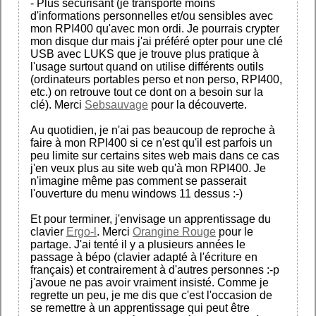
- Plus sécurisant (je transporte moins
d'informations personnelles et/ou sensibles avec
mon RPI400 qu'avec mon ordi. Je pourrais crypter
mon disque dur mais j'ai préféré opter pour une clé
USB avec LUKS que je trouve plus pratique à
l'usage surtout quand on utilise différents outils
(ordinateurs portables perso et non perso, RPI400,
etc.) on retrouve tout ce dont on a besoin sur la
clé). Merci
Sebsauvage
pour la découverte.
Au quotidien, je n'ai pas beaucoup de reproche à
faire à mon RPI400 si ce n'est qu'il est parfois un
peu limite sur certains sites web mais dans ce cas
j'en veux plus au site web qu'à mon RPI400. Je
n'imagine même pas comment se passerait
l'ouverture du menu windows 11 dessus :-)
Et pour terminer, j'envisage un apprentissage du
clavier
Ergo-l
. Merci
Orangine Rouge
pour le
partage. J'ai tenté il y a plusieurs années le
passage à bépo (clavier adapté à l'écriture en
français) et contrairement à d'autres personnes :-p
j'avoue ne pas avoir vraiment insisté. Comme je
regrette un peu, je me dis que c'est l'occasion de
se remettre à un apprentissage qui peut être