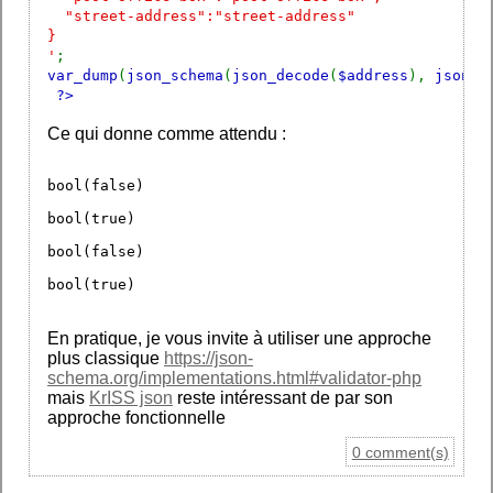
"street-address":"street-address"
}
'
;
var_dump
(
json_schema
(
json_decode
(
$address
),
json_d
?>
Ce qui donne comme attendu :
bool(false)
bool(true)
bool(false)
bool(true)
En pratique, je vous invite à utiliser une approche
plus classique
https://json-
schema.org/implementations.html#validator-php
mais
KrISS json
reste intéressant de par son
approche fonctionnelle
0 comment(s)