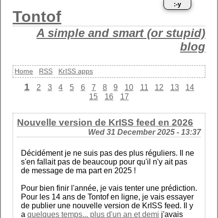
:-y
Tontof
A simple and smart (or stupid)
blog
Home
RSS
KrISS apps
1
2
3
4
5
6
7
8
9
10
11
12
13
14
15
16
17
Nouvelle version de KrISS feed en 2026
Wed 31 December 2025 - 13:37
Décidément je ne suis pas des plus réguliers. Il ne
s'en fallait pas de beaucoup pour qu'il n'y ait pas
de message de ma part en 2025 !
Pour bien finir l'année, je vais tenter une prédiction.
Pour les 14 ans de Tontof en ligne, je vais essayer
de publier une nouvelle version de KrISS feed. Il y
a
quelques temps... plus d'un an et demi
j'avais