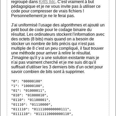
regroupé dans
KrIIS lldc
. C'est vraiment à but
pédagogique et je ne vous invite pas à utiliser ce
code pour compresser de vrais fichiers !
Personnellement je ne le ferai pas.
J'ai uniformisé l'usage des algorithmes et ajouté un
petit bout de code pour le codage binaire du
résultat. Les ordinateurs stockent l'information avec
des octets (8 bits) mais quand on a besoin de
stocker un nombre de bits précis qui n'est pas
multiple de 8 c'est un peu compliqué, il faut trouver
une méthode pour arriver à relire le résultat.
J'imagine qu'il y a une solution existante mais je
n'ai pas vraiment cherché et je me suis dit qu'il
suffisait d'utiliser les 3 derniers bits d'un octet pour
savoir combien de bits sont à supprimer.
"0": "00000100"
"1": "10000100",
"01": "01000011",
"010": "01000010",
"0110": "01100001",
"01110": "01110000",
"011110": "0111100000000111",
"0111110": "0111110000000110",