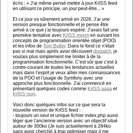
écris : « J'ai même pensé mettre à jour KrISS feed
en utilisant ce principe, un jour peut-être... »
Et ce jour va sûrement arrivé en 2026. J'ai une
version presque fonctionnelle et je pense être
arrivé à ce que j'ai toujours espéré. J'avais fait une
première tentative avec
KrISS mvvm
en suivant les
concepts de programmation orientée objet (POO)
et les infos de
Tom Butler
. Dans le fond ce n'était
pas si mal mais après avoir découvert
dispatch
, je
voulais plus simplement me limiter à de la
programmation fonctionnelle. C'est sûr que c'est à
contre-courant de toutes les tendances actuelles
mais dans l'esprit je veux allier mes connaissances
de la POO et l'usage de Symfony avec une
approche plus fonctionnelle. J'ai commencé en
présentant quelques codes comme
KrISS aaaa
et
KrISS json
.
Voici donc quelques infos sur ce que sera la
nouvelle version de KrISS feed :
- toujours un seul et unique fichier index.php aussi
léger que l'ancienne version avec un objectif situé
autour de 300ko (Je suis actuellement à 284ko
sans avoir cherché à trop optimiser mais il me