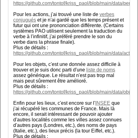
https://github.com/tontof/kriss_paol/blob/main/data/person
Pour les actions, j'ai trouvé une liste de
verbes
conjugués
et je n'ai gardé que les temps présent et
futur qui ont une prononciation différente. (Certains
systèmes PAO utilisent seulement la traduction du
verbe à l'infinitif, j'ai préféré prendre le son du
verbe dans la phrase finale).
Plus de détails :
https://github.com/tontof/kriss_paol/blob/main/data/action
Pour les objets, c'est une donnée assez difficile à
trouver et je suis donc parti d'une
liste de noms
assez générique. Le résultat n'est pas trop mal
mais peut sûrement être amélioré.
Plus de détails :
https://github.com/tontof/kriss_paol/blob/main/data/object
Enfin pour les lieux, c'est encore sur l'
INSEE
que
j'ai récupéré les communes de France. Mais là
encore, il serait intéressant de pouvoir ajouter
d'autres localités comme les villes assez connues
d'autres pays (Londres, etc.), des noms de pays
(Italie, etc.), des lieux précis (la tour Eiffel, etc.).
Plus de détails :