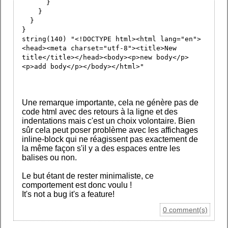
}
}
}
}
string(140) "<!DOCTYPE html><html lang="en">
<head><meta charset="utf-8"><title>New
title</title></head><body><p>new body</p>
<p>add body</p></body></html>"
Une remarque importante, cela ne génère pas de
code html avec des retours à la ligne et des
indentations mais c'est un choix volontaire. Bien
sûr cela peut poser problème avec les affichages
inline-block qui ne réagissent pas exactement de
la même façon s'il y a des espaces entre les
balises ou non.
Le but étant de rester minimaliste, ce
comportement est donc voulu !
It's not a bug it's a feature!
0 comment(s)