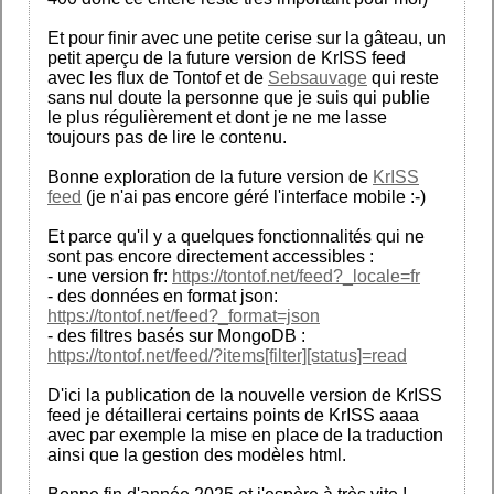
Et pour finir avec une petite cerise sur la gâteau, un
petit aperçu de la future version de KrISS feed
avec les flux de Tontof et de
Sebsauvage
qui reste
sans nul doute la personne que je suis qui publie
le plus régulièrement et dont je ne me lasse
toujours pas de lire le contenu.
Bonne exploration de la future version de
KrISS
feed
(je n'ai pas encore géré l'interface mobile :-)
Et parce qu'il y a quelques fonctionnalités qui ne
sont pas encore directement accessibles :
- une version fr:
https://tontof.net/feed?_locale=fr
- des données en format json:
https://tontof.net/feed?_format=json
- des filtres basés sur MongoDB :
https://tontof.net/feed/?items[filter][status]=read
D'ici la publication de la nouvelle version de KrISS
feed je détaillerai certains points de KrISS aaaa
avec par exemple la mise en place de la traduction
ainsi que la gestion des modèles html.