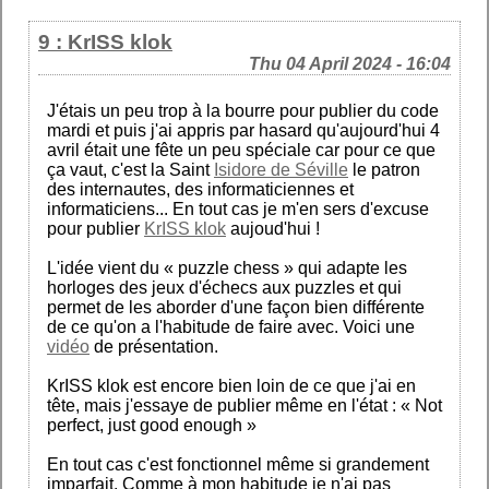
9 : KrISS klok
Thu 04 April 2024 - 16:04
J'étais un peu trop à la bourre pour publier du code
mardi et puis j'ai appris par hasard qu'aujourd'hui 4
avril était une fête un peu spéciale car pour ce que
ça vaut, c'est la Saint
Isidore de Séville
le patron
des internautes, des informaticiennes et
informaticiens... En tout cas je m'en sers d'excuse
pour publier
KrISS klok
aujoud'hui !
L'idée vient du « puzzle chess » qui adapte les
horloges des jeux d'échecs aux puzzles et qui
permet de les aborder d'une façon bien différente
de ce qu'on a l'habitude de faire avec. Voici une
vidéo
de présentation.
KrISS klok est encore bien loin de ce que j'ai en
tête, mais j'essaye de publier même en l'état : « Not
perfect, just good enough »
En tout cas c'est fonctionnel même si grandement
imparfait. Comme à mon habitude je n'ai pas