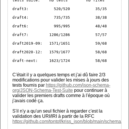
tests suite:	nb tests	nb files
draft3: 	  520/520	    35/35
draft4: 	  735/735	    38/38
draft6: 	  995/995	    48/48
draft7: 	1286/1286	    57/57
draft2019-09: 	1571/1651	    59/68
draft2020-12: 	1579/1677	    58/68
draft-next: 	1623/1724	    58/68
C'était il y a quelques temps et j'ai dû faire 2/3
modifications pour valider les mises à jours des
tests fournis par
https://github.com/json-schema-
org/JSON-Schema-Test-Suite
pour continuer à
valider les premiers drafts comme à l'époque où
j'avais codé ça.
S'il n'y a qu'un seul fichier à regarder c'est la
validation des URI/IRI à partir de la RFC
https://github.com/tontof/kriss_json/blob/main/schema/cor