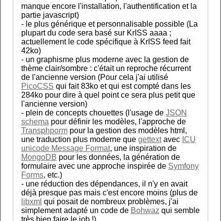
manque encore l'installation, l'authentification et la
partie javascript)
- le plus générique et personnalisable possible (La
plupart du code sera basé sur KrISS aaaa ;
actuellement le code spécifique à KrISS feed fait
42ko)
- un graphisme plus moderne avec la gestion de
thème clair/sombre : c'était un reproche récurrent
de l'ancienne version (Pour cela j'ai utilisé
PicoCSS
qui fait 83ko et qui est compté dans les
284ko pour dire à quel point ce sera plus petit que
l'ancienne version)
- plein de concepts chouettes (l'usage de
JSON
schema
pour définir les modèles, l'approche de
Transphporm
pour la gestion des modèles html,
une traduction plus moderne que
gettext
avec
ICU
unicode Message Format
, une inspiration de
MongoDB
pour les données, la génération de
formulaire avec une approche inspirée de
Symfony
Forms
, etc.)
- une réduction des dépendances, il n'y en avait
déjà presque pas mais c'est encore moins (plus de
libxml
qui posait de nombreux problèmes, j'ai
simplement adapté un code de
Bohwaz
qui semble
très bien faire le job !)