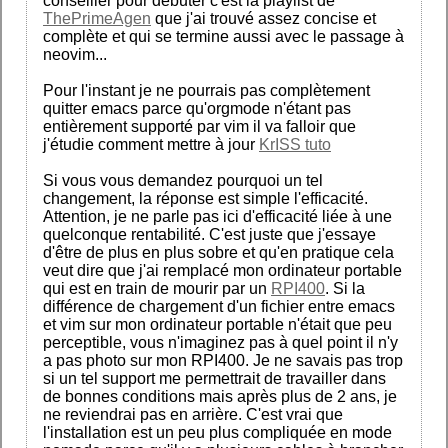
conseiller pour débuter c'est la playlist de
ThePrimeAgen
que j'ai trouvé assez concise et
complète et qui se termine aussi avec le passage à
neovim...
Pour l'instant je ne pourrais pas complètement
quitter emacs parce qu'orgmode n'étant pas
entièrement supporté par vim il va falloir que
j'étudie comment mettre à jour
KrISS tuto
Si vous vous demandez pourquoi un tel
changement, la réponse est simple l'efficacité.
Attention, je ne parle pas ici d'efficacité liée à une
quelconque rentabilité. C'est juste que j'essaye
d'être de plus en plus sobre et qu'en pratique cela
veut dire que j'ai remplacé mon ordinateur portable
qui est en train de mourir par un
RPI400
. Si la
différence de chargement d'un fichier entre emacs
et vim sur mon ordinateur portable n'était que peu
perceptible, vous n'imaginez pas à quel point il n'y
a pas photo sur mon RPI400. Je ne savais pas trop
si un tel support me permettrait de travailler dans
de bonnes conditions mais après plus de 2 ans, je
ne reviendrai pas en arrière. C'est vrai que
l'installation est un peu plus compliquée en mode