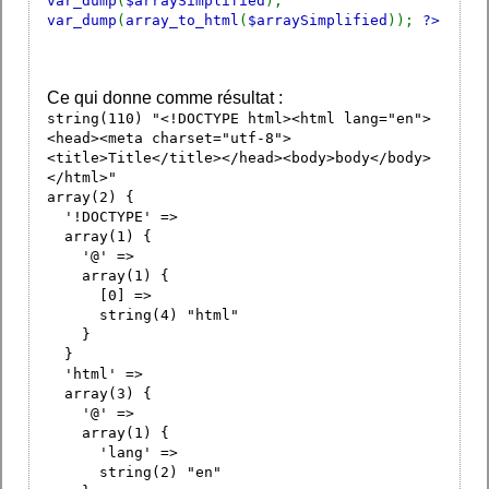
var_dump
(
$arraySimplified
);
var_dump
(
array_to_html
(
$arraySimplified
));
?>
Ce qui donne comme résultat :
string(110) "<!DOCTYPE html><html lang="en">
<head><meta charset="utf-8">
<title>Title</title></head><body>body</body>
</html>"
array(2) {
'!DOCTYPE' =>
array(1) {
'@' =>
array(1) {
[0] =>
string(4) "html"
}
}
'html' =>
array(3) {
'@' =>
array(1) {
'lang' =>
string(2) "en"