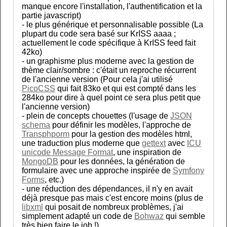
manque encore l'installation, l'authentification et la
partie javascript)
- le plus générique et personnalisable possible (La
plupart du code sera basé sur KrISS aaaa ;
actuellement le code spécifique à KrISS feed fait
42ko)
- un graphisme plus moderne avec la gestion de
thème clair/sombre : c'était un reproche récurrent
de l'ancienne version (Pour cela j'ai utilisé
PicoCSS
qui fait 83ko et qui est compté dans les
284ko pour dire à quel point ce sera plus petit que
l'ancienne version)
- plein de concepts chouettes (l'usage de
JSON
schema
pour définir les modèles, l'approche de
Transphporm
pour la gestion des modèles html,
une traduction plus moderne que
gettext
avec
ICU
unicode Message Format
, une inspiration de
MongoDB
pour les données, la génération de
formulaire avec une approche inspirée de
Symfony
Forms
, etc.)
- une réduction des dépendances, il n'y en avait
déjà presque pas mais c'est encore moins (plus de
libxml
qui posait de nombreux problèmes, j'ai
simplement adapté un code de
Bohwaz
qui semble
très bien faire le job !)