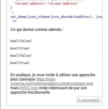
"street-address":"street-address"
}
'
;
var_dump
(
json_schema
(
json_decode
(
$address
),
json_d
?>
Ce qui donne comme attendu :
bool(false)
bool(true)
bool(false)
bool(true)
En pratique, je vous invite à utiliser une approche
plus classique
https://json-
schema.org/implementations.html#validator-php
mais
KrISS json
reste intéressant de par son
approche fonctionnelle
0 comment(s)