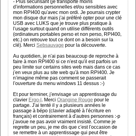
- Plus sécurisant (je transporte moins
d'informations personnelles et/ou sensibles avec
mon RPI400 qu'avec mon ordi. Je pourrais crypter
mon disque dur mais j'ai préféré opter pour une clé
USB avec LUKS que je trouve plus pratique à
l'usage surtout quand on utilise différents outils
(ordinateurs portables perso et non perso, RPI400,
etc.) on retrouve tout ce dont on a besoin sur la
clé). Merci
Sebsauvage
pour la découverte.
Au quotidien, je n'ai pas beaucoup de reproche à
faire à mon RPI400 si ce n'est qu'il est parfois un
peu limite sur certains sites web mais dans ce cas
j'en veux plus au site web qu'à mon RPI400. Je
n'imagine même pas comment se passerait
l'ouverture du menu windows 11 dessus :-)
Et pour terminer, j'envisage un apprentissage du
clavier
Ergo-l
. Merci
Orangine Rouge
pour le
partage. J'ai tenté il y a plusieurs années le
passage à bépo (clavier adapté à l'écriture en
français) et contrairement à d'autres personnes :-p
j'avoue ne pas avoir vraiment insisté. Comme je
regrette un peu, je me dis que c'est l'occasion de
se remettre à un apprentissage qui peut être