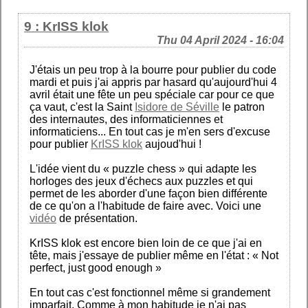
9 : KrISS klok
Thu 04 April 2024 - 16:04
J'étais un peu trop à la bourre pour publier du code
mardi et puis j'ai appris par hasard qu'aujourd'hui 4
avril était une fête un peu spéciale car pour ce que
ça vaut, c'est la Saint
Isidore de Séville
le patron
des internautes, des informaticiennes et
informaticiens... En tout cas je m'en sers d'excuse
pour publier
KrISS klok
aujoud'hui !
L'idée vient du « puzzle chess » qui adapte les
horloges des jeux d'échecs aux puzzles et qui
permet de les aborder d'une façon bien différente
de ce qu'on a l'habitude de faire avec. Voici une
vidéo
de présentation.
KrISS klok est encore bien loin de ce que j'ai en
tête, mais j'essaye de publier même en l'état : « Not
perfect, just good enough »
En tout cas c'est fonctionnel même si grandement
imparfait. Comme à mon habitude je n'ai pas