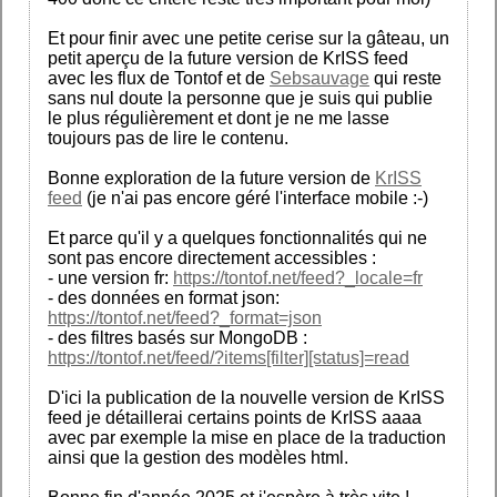
Et pour finir avec une petite cerise sur la gâteau, un
petit aperçu de la future version de KrISS feed
avec les flux de Tontof et de
Sebsauvage
qui reste
sans nul doute la personne que je suis qui publie
le plus régulièrement et dont je ne me lasse
toujours pas de lire le contenu.
Bonne exploration de la future version de
KrISS
feed
(je n'ai pas encore géré l'interface mobile :-)
Et parce qu'il y a quelques fonctionnalités qui ne
sont pas encore directement accessibles :
- une version fr:
https://tontof.net/feed?_locale=fr
- des données en format json:
https://tontof.net/feed?_format=json
- des filtres basés sur MongoDB :
https://tontof.net/feed/?items[filter][status]=read
D'ici la publication de la nouvelle version de KrISS
feed je détaillerai certains points de KrISS aaaa
avec par exemple la mise en place de la traduction
ainsi que la gestion des modèles html.