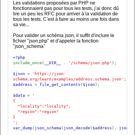
Les validations proposées par PHP ne
fonctionnaient pas pour tous les tests, j'ai donc dû
lire un peu les RFC pour arriver à la validation de
tous les tests. C'est à faire au moins une fois dans
sa vie...
Pour valider un schéma json, il suffit d'inclure le
fichier "json.php" et d'appeler la fonction
"json_schema"
<?php
include_once(
__DIR__
.
'/schema/json.php'
);
$json
=
'https://json-
schema.org/learn/examples/address.schema.json'
;
$address
=
file_get_contents
(
$json
);
$data
=
'
{
"locality":"locality",
"region":"region"
}
'
;
var_dump
(
json_schema
(
json_decode
(
$address
),
json_d