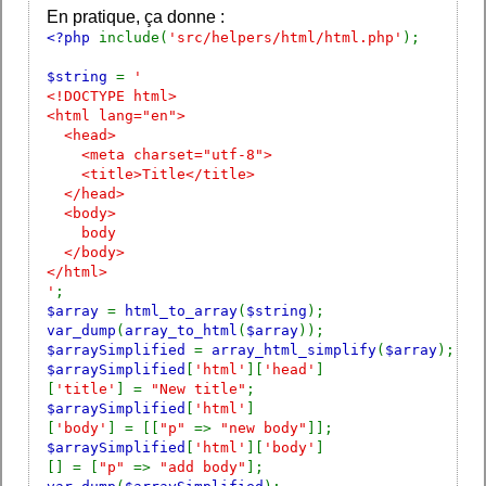
En pratique, ça donne :
<?php
include(
'src/helpers/html/html.php'
);
$string
=
'
<!DOCTYPE html>
<html lang="en">
<head>
<meta charset="utf-8">
<title>Title</title>
</head>
<body>
body
</body>
</html>
'
;
$array
=
html_to_array
(
$string
);
var_dump
(
array_to_html
(
$array
));
$arraySimplified
=
array_html_simplify
(
$array
);
$arraySimplified
[
'html'
][
'head'
]
[
'title'
] =
"New title"
;
$arraySimplified
[
'html'
]
[
'body'
] = [[
"p"
=>
"new body"
]];
$arraySimplified
[
'html'
][
'body'
]
[] = [
"p"
=>
"add body"
];