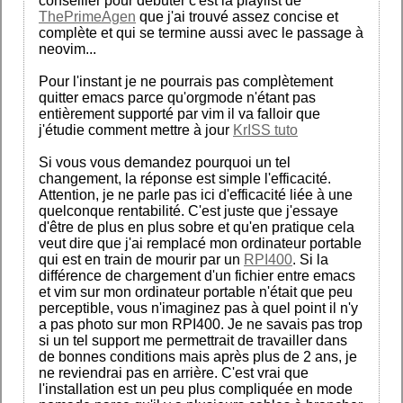
conseiller pour débuter c'est la playlist de
ThePrimeAgen
que j'ai trouvé assez concise et
complète et qui se termine aussi avec le passage à
neovim...
Pour l'instant je ne pourrais pas complètement
quitter emacs parce qu'orgmode n'étant pas
entièrement supporté par vim il va falloir que
j'étudie comment mettre à jour
KrISS tuto
Si vous vous demandez pourquoi un tel
changement, la réponse est simple l'efficacité.
Attention, je ne parle pas ici d'efficacité liée à une
quelconque rentabilité. C'est juste que j'essaye
d'être de plus en plus sobre et qu'en pratique cela
veut dire que j'ai remplacé mon ordinateur portable
qui est en train de mourir par un
RPI400
. Si la
différence de chargement d'un fichier entre emacs
et vim sur mon ordinateur portable n'était que peu
perceptible, vous n'imaginez pas à quel point il n'y
a pas photo sur mon RPI400. Je ne savais pas trop
si un tel support me permettrait de travailler dans
de bonnes conditions mais après plus de 2 ans, je
ne reviendrai pas en arrière. C'est vrai que
l'installation est un peu plus compliquée en mode