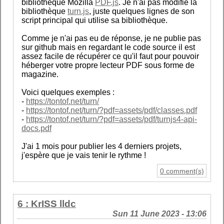
bibliothèque Mozilla
PDF.js
. Je n'ai pas modifié la
bibliothèque
turn.js
, juste quelques lignes de son
script principal qui utilise sa bibliothèque.
Comme je n'ai pas eu de réponse, je ne publie pas
sur github mais en regardant le code source il est
assez facile de récupérer ce qu'il faut pour pouvoir
héberger votre propre lecteur PDF sous forme de
magazine.
Voici quelques exemples :
-
https://tontof.net/turn/
-
https://tontof.net/turn/?pdf=assets/pdf/classes.pdf
-
https://tontof.net/turn/?pdf=assets/pdf/turnjs4-api-
docs.pdf
J'ai 1 mois pour publier les 4 derniers projets,
j'espère que je vais tenir le rythme !
0 comment(s)
6 : KrISS lldc
Sun 11 June 2023 - 13:06