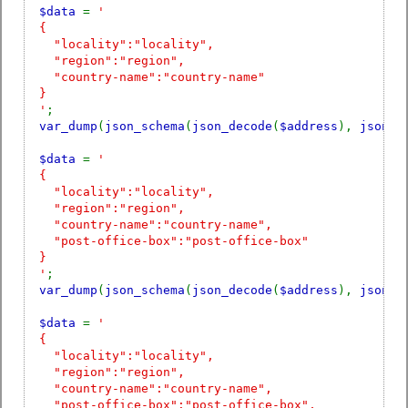
$data
=
'
{
"locality":"locality",
"region":"region",
"country-name":"country-name"
}
'
;
var_dump
(
json_schema
(
json_decode
(
$address
),
json_d
$data
=
'
{
"locality":"locality",
"region":"region",
"country-name":"country-name",
"post-office-box":"post-office-box"
}
'
;
var_dump
(
json_schema
(
json_decode
(
$address
),
json_d
$data
=
'
{
"locality":"locality",
"region":"region",
"country-name":"country-name",
"post-office-box":"post-office-box",