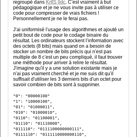
regroupé dans
KrIIS lldc
. C'est vraiment à but
pédagogique et je ne vous invite pas à utiliser ce
code pour compresser de vrais fichiers !
Personnellement je ne le ferai pas.
J'ai uniformisé l'usage des algorithmes et ajouté un
petit bout de code pour le codage binaire du
résultat. Les ordinateurs stockent l'information avec
des octets (8 bits) mais quand on a besoin de
stocker un nombre de bits précis qui n'est pas
multiple de 8 c'est un peu compliqué, il faut trouver
une méthode pour arriver à relire le résultat.
J'imagine qu'il y a une solution existante mais je
n'ai pas vraiment cherché et je me suis dit qu'il
suffisait d'utiliser les 3 derniers bits d'un octet pour
savoir combien de bits sont à supprimer.
"0": "00000100"
"1": "10000100",
"01": "01000011",
"010": "01000010",
"0110": "01100001",
"01110": "01110000",
"011110": "0111100000000111",
"0111110": "0111110000000110",