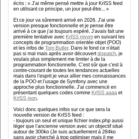
écris : « J'ai même pensé mettre à jour KrISS feed
en utilisant ce principe, un jour peut-être... »
Et ce jour va sûrement arrivé en 2026. J'ai une
version presque fonctionnelle et je pense être
arrivé à ce que j'ai toujours espéré. J'avais fait une
première tentative avec
KrISS mvvm
en suivant les
concepts de programmation orientée objet (POO)
et les infos de
Tom Butler
. Dans le fond ce n'était
pas si mal mais après avoir découvert
dispatch
, je
voulais plus simplement me limiter à de la
programmation fonctionnelle. C'est sûr que c'est à
contre-courant de toutes les tendances actuelles
mais dans l'esprit je veux allier mes connaissances
de la POO et l'usage de Symfony avec une
approche plus fonctionnelle. J'ai commencé en
présentant quelques codes comme
KrISS aaaa
et
KrISS json
.
Voici donc quelques infos sur ce que sera la
nouvelle version de KrISS feed :
- toujours un seul et unique fichier index.php aussi
léger que l'ancienne version avec un objectif situé
autour de 300ko (Je suis actuellement à 284ko
sans avoir cherché à trop optimiser mais il me