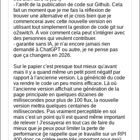
- l'arrêt de la publication de code sur Github. Cela
fait un moment que je me fais la réflexion de
trouver une alternative et je crois bien que je
commencerai avec cette nouvelle version en
utilisant tout simplement la gestion de code git sur
o2switch. À voir comment cela peut s'intégrer avec
des personnes qui veulent contribuer.
- garantie sans IA, je n'ai encore jamais rien
demandé à ChatGPT ou autre, je ne pense pas
que ça changera en 2026.
Sur le papier c'est presque tout mieux qu'avant
mais il y a quand même un petit point négatif par
rapport à l'ancienne version. La généricité du code
va rendre le code un peu moins efficace. Là où
l'ancienne version affichait une génération de la
page principale en quelques dizaines de
millisecondes pour plus de 100 flux, la nouvelle
version mettra quelques centaines de
millisecondes. Pas vraiment perceptible en soi
mais c'est un point qu'il est quand même important
de relever ! J'essayerai en tout cas de faire du
mieux que je peux pour limiter la perte de
performance (je rappelle que je travaille sur un RPI
400 donc ce critère reste très important pour moi)