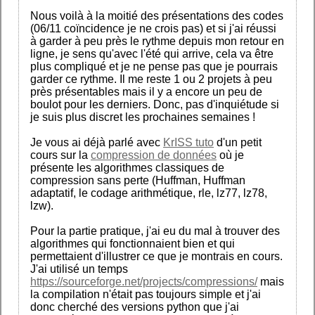
Nous voilà à la moitié des présentations des codes
(06/11 coïncidence je ne crois pas) et si j'ai réussi
à garder à peu près le rythme depuis mon retour en
ligne, je sens qu'avec l'été qui arrive, cela va être
plus compliqué et je ne pense pas que je pourrais
garder ce rythme. Il me reste 1 ou 2 projets à peu
près présentables mais il y a encore un peu de
boulot pour les derniers. Donc, pas d'inquiétude si
je suis plus discret les prochaines semaines !
Je vous ai déjà parlé avec
KrISS tuto
d'un petit
cours sur la
compression de données
où je
présente les algorithmes classiques de
compression sans perte (Huffman, Huffman
adaptatif, le codage arithmétique, rle, lz77, lz78,
lzw).
Pour la partie pratique, j'ai eu du mal à trouver des
algorithmes qui fonctionnaient bien et qui
permettaient d'illustrer ce que je montrais en cours.
J'ai utilisé un temps
https://sourceforge.net/projects/compressions/
mais
la compilation n'était pas toujours simple et j'ai
donc cherché des versions python que j'ai