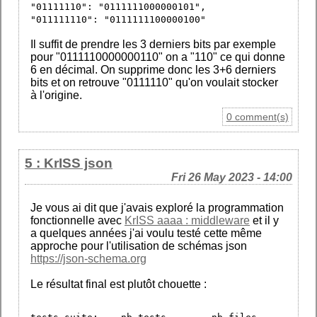
"01111110": "0111111000000101",
"011111110": "0111111100000100"
Il suffit de prendre les 3 derniers bits par exemple
pour "0111110000000110" on a "110" ce qui donne
6 en décimal. On supprime donc les 3+6 derniers
bits et on retrouve "0111110" qu'on voulait stocker
à l'origine.
0 comment(s)
5 : KrISS json
Fri 26 May 2023 - 14:00
Je vous ai dit que j'avais exploré la programmation
fonctionnelle avec
KrISS aaaa : middleware
et il y
a quelques années j'ai voulu testé cette même
approche pour l'utilisation de schémas json
https://json-schema.org
Le résultat final est plutôt chouette :