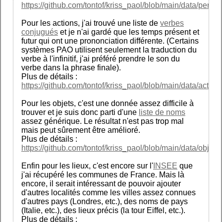
https://github.com/tontof/kriss_paol/blob/main/data/person
Pour les actions, j'ai trouvé une liste de
verbes
conjugués
et je n'ai gardé que les temps présent et
futur qui ont une prononciation différente. (Certains
systèmes PAO utilisent seulement la traduction du
verbe à l'infinitif, j'ai préféré prendre le son du
verbe dans la phrase finale).
Plus de détails :
https://github.com/tontof/kriss_paol/blob/main/data/action
Pour les objets, c'est une donnée assez difficile à
trouver et je suis donc parti d'une
liste de noms
assez générique. Le résultat n'est pas trop mal
mais peut sûrement être amélioré.
Plus de détails :
https://github.com/tontof/kriss_paol/blob/main/data/object
Enfin pour les lieux, c'est encore sur l'
INSEE
que
j'ai récupéré les communes de France. Mais là
encore, il serait intéressant de pouvoir ajouter
d'autres localités comme les villes assez connues
d'autres pays (Londres, etc.), des noms de pays
(Italie, etc.), des lieux précis (la tour Eiffel, etc.).
Plus de détails :