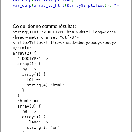
var_dump
(
$arraySimplified
);
var_dump
(
array_to_html
(
$arraySimplified
));
?>
Ce qui donne comme résultat :
string(110) "<!DOCTYPE html><html lang="en">
<head><meta charset="utf-8">
<title>Title</title></head><body>body</body>
</html>"
array(2) {
'!DOCTYPE' =>
array(1) {
'@' =>
array(1) {
[0] =>
string(4) "html"
}
}
'html' =>
array(3) {
'@' =>
array(1) {
'lang' =>
string(2) "en"