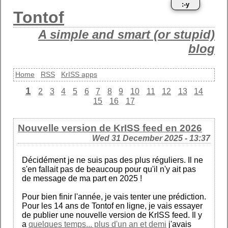
:-y
Tontof
A simple and smart (or stupid)
blog
Home
RSS
KrISS apps
1
2
3
4
5
6
7
8
9
10
11
12
13
14
15
16
17
Nouvelle version de KrISS feed en 2026
Wed 31 December 2025 - 13:37
Décidément je ne suis pas des plus réguliers. Il ne
s'en fallait pas de beaucoup pour qu'il n'y ait pas
de message de ma part en 2025 !
Pour bien finir l'année, je vais tenter une prédiction.
Pour les 14 ans de Tontof en ligne, je vais essayer
de publier une nouvelle version de KrISS feed. Il y
a
quelques temps... plus d'un an et demi
j'avais