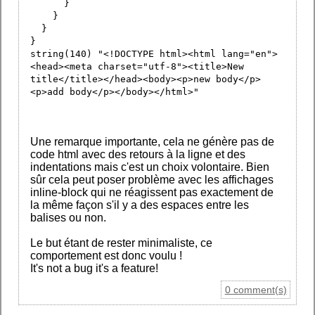
}
}
}
}
string(140) "<!DOCTYPE html><html lang="en">
<head><meta charset="utf-8"><title>New
title</title></head><body><p>new body</p>
<p>add body</p></body></html>"
Une remarque importante, cela ne génère pas de
code html avec des retours à la ligne et des
indentations mais c'est un choix volontaire. Bien
sûr cela peut poser problème avec les affichages
inline-block qui ne réagissent pas exactement de
la même façon s'il y a des espaces entre les
balises ou non.
Le but étant de rester minimaliste, ce
comportement est donc voulu !
It's not a bug it's a feature!
0 comment(s)