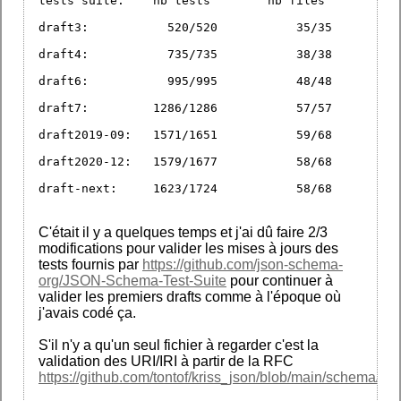
tests suite:	nb tests	nb files
draft3: 	  520/520	    35/35
draft4: 	  735/735	    38/38
draft6: 	  995/995	    48/48
draft7: 	1286/1286	    57/57
draft2019-09: 	1571/1651	    59/68
draft2020-12: 	1579/1677	    58/68
draft-next: 	1623/1724	    58/68
C'était il y a quelques temps et j'ai dû faire 2/3
modifications pour valider les mises à jours des
tests fournis par
https://github.com/json-schema-
org/JSON-Schema-Test-Suite
pour continuer à
valider les premiers drafts comme à l'époque où
j'avais codé ça.
S'il n'y a qu'un seul fichier à regarder c'est la
validation des URI/IRI à partir de la RFC
https://github.com/tontof/kriss_json/blob/main/schema/cor