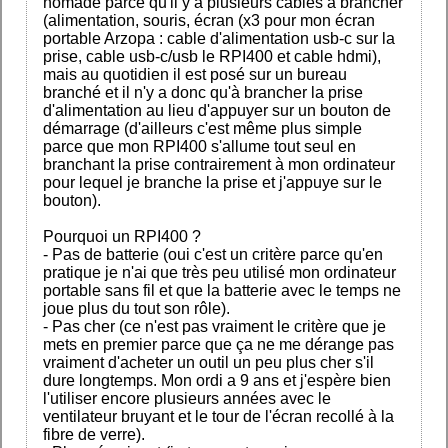
nomade parce qu'il y a plusieurs cables à brancher
(alimentation, souris, écran (x3 pour mon écran
portable Arzopa : cable d'alimentation usb-c sur la
prise, cable usb-c/usb le RPI400 et cable hdmi),
mais au quotidien il est posé sur un bureau
branché et il n'y a donc qu'à brancher la prise
d'alimentation au lieu d'appuyer sur un bouton de
démarrage (d'ailleurs c'est même plus simple
parce que mon RPI400 s'allume tout seul en
branchant la prise contrairement à mon ordinateur
pour lequel je branche la prise et j'appuye sur le
bouton).
Pourquoi un RPI400 ?
- Pas de batterie (oui c'est un critère parce qu'en
pratique je n'ai que très peu utilisé mon ordinateur
portable sans fil et que la batterie avec le temps ne
joue plus du tout son rôle).
- Pas cher (ce n'est pas vraiment le critère que je
mets en premier parce que ça ne me dérange pas
vraiment d'acheter un outil un peu plus cher s'il
dure longtemps. Mon ordi a 9 ans et j'espère bien
l'utiliser encore plusieurs années avec le
ventilateur bruyant et le tour de l'écran recollé à la
fibre de verre).