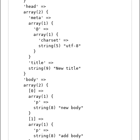
}
'head' =>
array(2) {
'meta' =>
array(1) {
'@' =>
array(1) {
'charset' =>
string(5) "utf-8"
}
}
'title' =>
string(9) "New title"
}
'body' =>
array(2) {
[0] =>
array(1) {
'p' =>
string(8) "new body"
}
[1] =>
array(1) {
'p' =>
string(8) "add body"