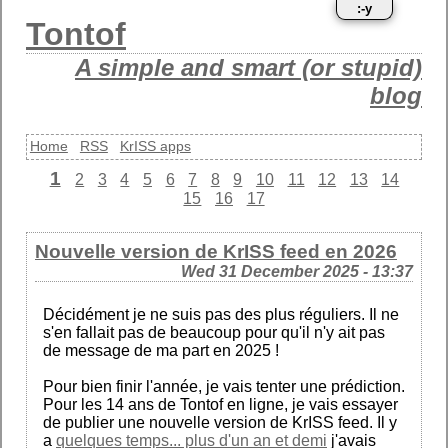
:-y
Tontof
A simple and smart (or stupid)
blog
Home
RSS
KrISS apps
1
2
3
4
5
6
7
8
9
10
11
12
13
14
15
16
17
Nouvelle version de KrISS feed en 2026
Wed 31 December 2025 - 13:37
Décidément je ne suis pas des plus réguliers. Il ne
s'en fallait pas de beaucoup pour qu'il n'y ait pas
de message de ma part en 2025 !
Pour bien finir l'année, je vais tenter une prédiction.
Pour les 14 ans de Tontof en ligne, je vais essayer
de publier une nouvelle version de KrISS feed. Il y
a
quelques temps... plus d'un an et demi
j'avais