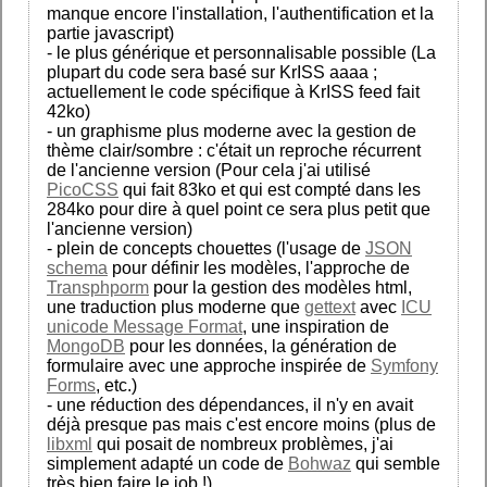
manque encore l'installation, l'authentification et la
partie javascript)
- le plus générique et personnalisable possible (La
plupart du code sera basé sur KrISS aaaa ;
actuellement le code spécifique à KrISS feed fait
42ko)
- un graphisme plus moderne avec la gestion de
thème clair/sombre : c'était un reproche récurrent
de l'ancienne version (Pour cela j'ai utilisé
PicoCSS
qui fait 83ko et qui est compté dans les
284ko pour dire à quel point ce sera plus petit que
l'ancienne version)
- plein de concepts chouettes (l'usage de
JSON
schema
pour définir les modèles, l'approche de
Transphporm
pour la gestion des modèles html,
une traduction plus moderne que
gettext
avec
ICU
unicode Message Format
, une inspiration de
MongoDB
pour les données, la génération de
formulaire avec une approche inspirée de
Symfony
Forms
, etc.)
- une réduction des dépendances, il n'y en avait
déjà presque pas mais c'est encore moins (plus de
libxml
qui posait de nombreux problèmes, j'ai
simplement adapté un code de
Bohwaz
qui semble
très bien faire le job !)