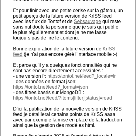
Et pour finir avec une petite cerise sur la gâteau, un
petit aperçu de la future version de KrISS feed
avec les flux de Tontof et de
Sebsauvage
qui reste
sans nul doute la personne que je suis qui publie
le plus régulièrement et dont je ne me lasse
toujours pas de lire le contenu.
Bonne exploration de la future version de
KrISS
feed
(je n'ai pas encore géré l'interface mobile :-)
Et parce qu'il y a quelques fonctionnalités qui ne
sont pas encore directement accessibles :
- une version fr:
https://tontof.net/feed?_locale=fr
- des données en format json:
https://tontof.net/feed?_format=json
- des filtres basés sur MongoDB :
https://tontof.net/feed/?items[filter][status]=read
D'ici la publication de la nouvelle version de KrISS
feed je détaillerai certains points de KrISS aaaa
avec par exemple la mise en place de la traduction
ainsi que la gestion des modèles html.