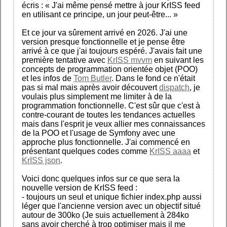
écris : « J'ai même pensé mettre à jour KrISS feed
en utilisant ce principe, un jour peut-être... »
Et ce jour va sûrement arrivé en 2026. J'ai une
version presque fonctionnelle et je pense être
arrivé à ce que j'ai toujours espéré. J'avais fait une
première tentative avec
KrISS mvvm
en suivant les
concepts de programmation orientée objet (POO)
et les infos de
Tom Butler
. Dans le fond ce n'était
pas si mal mais après avoir découvert
dispatch
, je
voulais plus simplement me limiter à de la
programmation fonctionnelle. C'est sûr que c'est à
contre-courant de toutes les tendances actuelles
mais dans l'esprit je veux allier mes connaissances
de la POO et l'usage de Symfony avec une
approche plus fonctionnelle. J'ai commencé en
présentant quelques codes comme
KrISS aaaa
et
KrISS json
.
Voici donc quelques infos sur ce que sera la
nouvelle version de KrISS feed :
- toujours un seul et unique fichier index.php aussi
léger que l'ancienne version avec un objectif situé
autour de 300ko (Je suis actuellement à 284ko
sans avoir cherché à trop optimiser mais il me