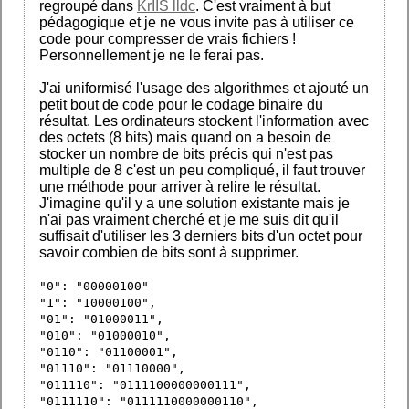
regroupé dans
KrIIS lldc
. C'est vraiment à but
pédagogique et je ne vous invite pas à utiliser ce
code pour compresser de vrais fichiers !
Personnellement je ne le ferai pas.
J'ai uniformisé l'usage des algorithmes et ajouté un
petit bout de code pour le codage binaire du
résultat. Les ordinateurs stockent l'information avec
des octets (8 bits) mais quand on a besoin de
stocker un nombre de bits précis qui n'est pas
multiple de 8 c'est un peu compliqué, il faut trouver
une méthode pour arriver à relire le résultat.
J'imagine qu'il y a une solution existante mais je
n'ai pas vraiment cherché et je me suis dit qu'il
suffisait d'utiliser les 3 derniers bits d'un octet pour
savoir combien de bits sont à supprimer.
"0": "00000100"
"1": "10000100",
"01": "01000011",
"010": "01000010",
"0110": "01100001",
"01110": "01110000",
"011110": "0111100000000111",
"0111110": "0111110000000110",