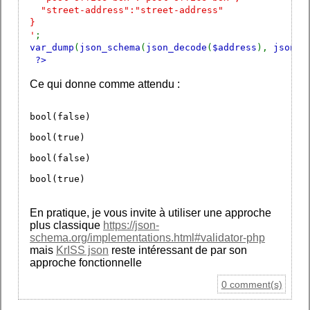
"street-address":"street-address"
}
'
;
var_dump
(
json_schema
(
json_decode
(
$address
),
json_d
?>
Ce qui donne comme attendu :
bool(false)
bool(true)
bool(false)
bool(true)
En pratique, je vous invite à utiliser une approche
plus classique
https://json-
schema.org/implementations.html#validator-php
mais
KrISS json
reste intéressant de par son
approche fonctionnelle
0 comment(s)