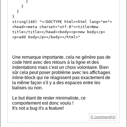
}
}
}
}
string(140) "<!DOCTYPE html><html lang="en">
<head><meta charset="utf-8"><title>New
title</title></head><body><p>new body</p>
<p>add body</p></body></html>"
Une remarque importante, cela ne génère pas de
code html avec des retours à la ligne et des
indentations mais c'est un choix volontaire. Bien
sûr cela peut poser problème avec les affichages
inline-block qui ne réagissent pas exactement de
la même façon s'il y a des espaces entre les
balises ou non.
Le but étant de rester minimaliste, ce
comportement est donc voulu !
It's not a bug it's a feature!
0 comment(s)