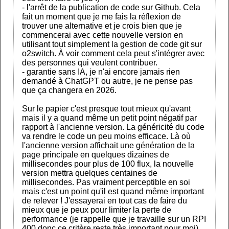
- l'arrêt de la publication de code sur Github. Cela
fait un moment que je me fais la réflexion de
trouver une alternative et je crois bien que je
commencerai avec cette nouvelle version en
utilisant tout simplement la gestion de code git sur
o2switch. À voir comment cela peut s'intégrer avec
des personnes qui veulent contribuer.
- garantie sans IA, je n'ai encore jamais rien
demandé à ChatGPT ou autre, je ne pense pas
que ça changera en 2026.
Sur le papier c'est presque tout mieux qu'avant
mais il y a quand même un petit point négatif par
rapport à l'ancienne version. La généricité du code
va rendre le code un peu moins efficace. Là où
l'ancienne version affichait une génération de la
page principale en quelques dizaines de
millisecondes pour plus de 100 flux, la nouvelle
version mettra quelques centaines de
millisecondes. Pas vraiment perceptible en soi
mais c'est un point qu'il est quand même important
de relever ! J'essayerai en tout cas de faire du
mieux que je peux pour limiter la perte de
performance (je rappelle que je travaille sur un RPI
400 donc ce critère reste très important pour moi)