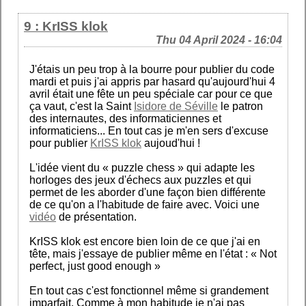
9 : KrISS klok
Thu 04 April 2024 - 16:04
J'étais un peu trop à la bourre pour publier du code
mardi et puis j'ai appris par hasard qu'aujourd'hui 4
avril était une fête un peu spéciale car pour ce que
ça vaut, c'est la Saint
Isidore de Séville
le patron
des internautes, des informaticiennes et
informaticiens... En tout cas je m'en sers d'excuse
pour publier
KrISS klok
aujoud'hui !
L'idée vient du « puzzle chess » qui adapte les
horloges des jeux d'échecs aux puzzles et qui
permet de les aborder d'une façon bien différente
de ce qu'on a l'habitude de faire avec. Voici une
vidéo
de présentation.
KrISS klok est encore bien loin de ce que j'ai en
tête, mais j'essaye de publier même en l'état : « Not
perfect, just good enough »
En tout cas c'est fonctionnel même si grandement
imparfait. Comme à mon habitude je n'ai pas