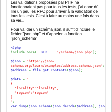
Les validations proposées par PHP ne
fonctionnaient pas pour tous les tests, j'ai donc dû
lire un peu les RFC pour arriver à la validation de
tous les tests. C'est à faire au moins une fois dans
sa vie...
Pour valider un schéma json, il suffit d'inclure le
fichier "json.php" et d'appeler la fonction
"json_schema"
<?php
include_once(
__DIR__
.
'/schema/json.php'
);
$json
=
'https://json-
schema.org/learn/examples/address.schema.json'
;
$address
=
file_get_contents
(
$json
);
$data
=
'
{
"locality":"locality",
"region":"region"
}
'
;
var_dump
(
json_schema
(
json_decode
(
$address
),
json_d