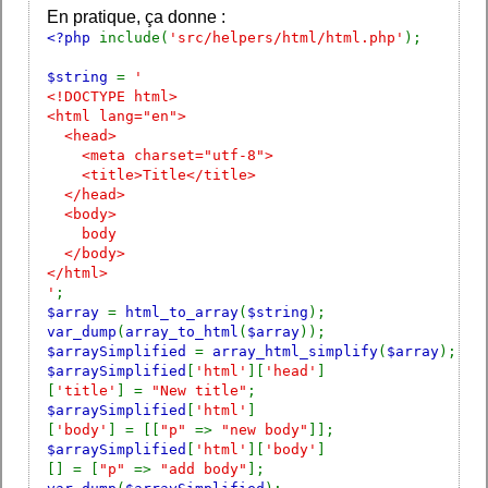
En pratique, ça donne :
<?php
include(
'src/helpers/html/html.php'
);
$string
=
'
<!DOCTYPE html>
<html lang="en">
<head>
<meta charset="utf-8">
<title>Title</title>
</head>
<body>
body
</body>
</html>
'
;
$array
=
html_to_array
(
$string
);
var_dump
(
array_to_html
(
$array
));
$arraySimplified
=
array_html_simplify
(
$array
);
$arraySimplified
[
'html'
][
'head'
]
[
'title'
] =
"New title"
;
$arraySimplified
[
'html'
]
[
'body'
] = [[
"p"
=>
"new body"
]];
$arraySimplified
[
'html'
][
'body'
]
[] = [
"p"
=>
"add body"
];