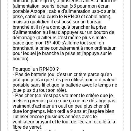
nomade parce qu'il y a plusieurs cables à brancher
(alimentation, souris, écran (x3 pour mon écran
portable Arzopa : cable d'alimentation usb-c sur la
prise, cable usb-c/usb le RPI400 et cable hdmi),
mais au quotidien il est posé sur un bureau
branché et il n'y a donc qu'à brancher la prise
d'alimentation au lieu d'appuyer sur un bouton de
démarrage (d'ailleurs c'est même plus simple
parce que mon RPI400 s'allume tout seul en
branchant la prise contrairement à mon ordinateur
pour lequel je branche la prise et j'appuye sur le
bouton).
Pourquoi un RPI400 ?
- Pas de batterie (oui c'est un critère parce qu'en
pratique je n'ai que très peu utilisé mon ordinateur
portable sans fil et que la batterie avec le temps ne
joue plus du tout son rôle).
- Pas cher (ce n'est pas vraiment le critère que je
mets en premier parce que ça ne me dérange pas
vraiment d'acheter un outil un peu plus cher s'il
dure longtemps. Mon ordi a 9 ans et j'espère bien
l'utiliser encore plusieurs années avec le
ventilateur bruyant et le tour de l'écran recollé à la
fibre de verre).