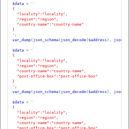
$data
=
'
{
"locality":"locality",
"region":"region",
"country-name":"country-name"
}
'
;
var_dump
(
json_schema
(
json_decode
(
$address
),
json_d
$data
=
'
{
"locality":"locality",
"region":"region",
"country-name":"country-name",
"post-office-box":"post-office-box"
}
'
;
var_dump
(
json_schema
(
json_decode
(
$address
),
json_d
$data
=
'
{
"locality":"locality",
"region":"region",
"country-name":"country-name",
"post-office-box":"post-office-box",