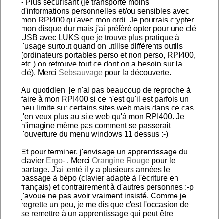
- Plus sécurisant (je transporte moins
d'informations personnelles et/ou sensibles avec
mon RPI400 qu'avec mon ordi. Je pourrais crypter
mon disque dur mais j'ai préféré opter pour une clé
USB avec LUKS que je trouve plus pratique à
l'usage surtout quand on utilise différents outils
(ordinateurs portables perso et non perso, RPI400,
etc.) on retrouve tout ce dont on a besoin sur la
clé). Merci
Sebsauvage
pour la découverte.
Au quotidien, je n'ai pas beaucoup de reproche à
faire à mon RPI400 si ce n'est qu'il est parfois un
peu limite sur certains sites web mais dans ce cas
j'en veux plus au site web qu'à mon RPI400. Je
n'imagine même pas comment se passerait
l'ouverture du menu windows 11 dessus :-)
Et pour terminer, j'envisage un apprentissage du
clavier
Ergo-l
. Merci
Orangine Rouge
pour le
partage. J'ai tenté il y a plusieurs années le
passage à bépo (clavier adapté à l'écriture en
français) et contrairement à d'autres personnes :-p
j'avoue ne pas avoir vraiment insisté. Comme je
regrette un peu, je me dis que c'est l'occasion de
se remettre à un apprentissage qui peut être