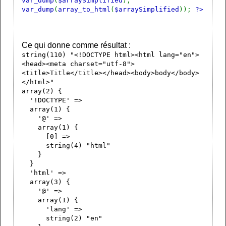
var_dump
(
$arraySimplified
);
var_dump
(
array_to_html
(
$arraySimplified
));
?>
Ce qui donne comme résultat :
string(110) "<!DOCTYPE html><html lang="en">
<head><meta charset="utf-8">
<title>Title</title></head><body>body</body>
</html>"
array(2) {
'!DOCTYPE' =>
array(1) {
'@' =>
array(1) {
[0] =>
string(4) "html"
}
}
'html' =>
array(3) {
'@' =>
array(1) {
'lang' =>
string(2) "en"