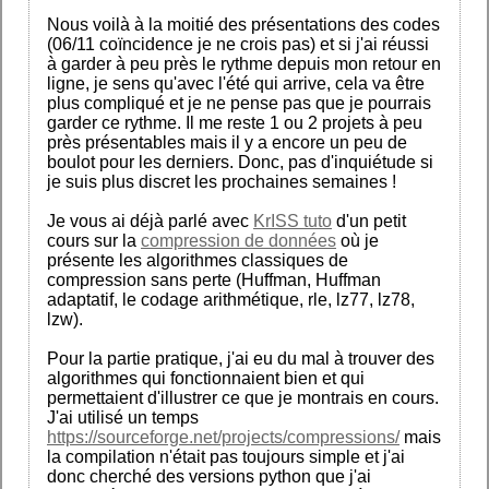
Nous voilà à la moitié des présentations des codes
(06/11 coïncidence je ne crois pas) et si j'ai réussi
à garder à peu près le rythme depuis mon retour en
ligne, je sens qu'avec l'été qui arrive, cela va être
plus compliqué et je ne pense pas que je pourrais
garder ce rythme. Il me reste 1 ou 2 projets à peu
près présentables mais il y a encore un peu de
boulot pour les derniers. Donc, pas d'inquiétude si
je suis plus discret les prochaines semaines !
Je vous ai déjà parlé avec
KrISS tuto
d'un petit
cours sur la
compression de données
où je
présente les algorithmes classiques de
compression sans perte (Huffman, Huffman
adaptatif, le codage arithmétique, rle, lz77, lz78,
lzw).
Pour la partie pratique, j'ai eu du mal à trouver des
algorithmes qui fonctionnaient bien et qui
permettaient d'illustrer ce que je montrais en cours.
J'ai utilisé un temps
https://sourceforge.net/projects/compressions/
mais
la compilation n'était pas toujours simple et j'ai
donc cherché des versions python que j'ai