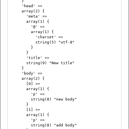
}
'head' =>
array(2) {
'meta' =>
array(1) {
'@' =>
array(1) {
'charset' =>
string(5) "utf-8"
}
}
'title' =>
string(9) "New title"
}
'body' =>
array(2) {
[0] =>
array(1) {
'p' =>
string(8) "new body"
}
[1] =>
array(1) {
'p' =>
string(8) "add body"