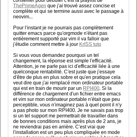
conseiller pour débuter c'est la playlist de
ThePrimeAgen
que j'ai trouvé assez concise et
complète et qui se termine aussi avec le passage à
neovim...
Pour l'instant je ne pourrais pas complètement
quitter emacs parce qu'orgmode n'étant pas
entièrement supporté par vim il va falloir que
j'étudie comment mettre à jour
KrISS tuto
Si vous vous demandez pourquoi un tel
changement, la réponse est simple l'efficacité.
Attention, je ne parle pas ici d'efficacité liée à une
quelconque rentabilité. C'est juste que j'essaye
d'être de plus en plus sobre et qu'en pratique cela
veut dire que j'ai remplacé mon ordinateur portable
qui est en train de mourir par un
RPI400
. Si la
différence de chargement d'un fichier entre emacs
et vim sur mon ordinateur portable n'était que peu
perceptible, vous n'imaginez pas à quel point il n'y
a pas photo sur mon RPI400. Je ne savais pas trop
si un tel support me permettrait de travailler dans
de bonnes conditions mais après plus de 2 ans, je
ne reviendrai pas en arrière. C'est vrai que
l'installation est un peu plus compliquée en mode