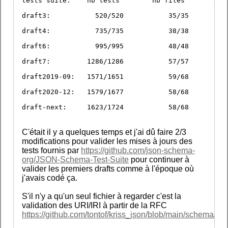
tests suite:	nb tests	nb files
draft3: 	  520/520	    35/35
draft4: 	  735/735	    38/38
draft6: 	  995/995	    48/48
draft7: 	1286/1286	    57/57
draft2019-09: 	1571/1651	    59/68
draft2020-12: 	1579/1677	    58/68
draft-next: 	1623/1724	    58/68
C'était il y a quelques temps et j'ai dû faire 2/3
modifications pour valider les mises à jours des
tests fournis par
https://github.com/json-schema-
org/JSON-Schema-Test-Suite
pour continuer à
valider les premiers drafts comme à l'époque où
j'avais codé ça.
S'il n'y a qu'un seul fichier à regarder c'est la
validation des URI/IRI à partir de la RFC
https://github.com/tontof/kriss_json/blob/main/schema/cor