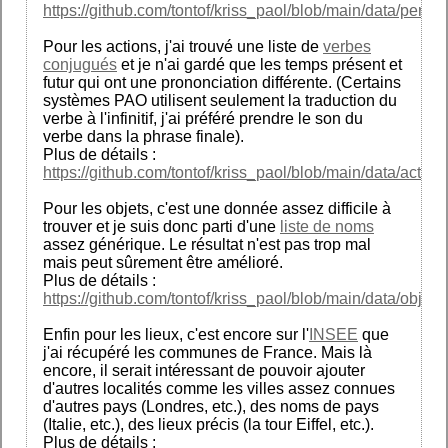
https://github.com/tontof/kriss_paol/blob/main/data/person
Pour les actions, j'ai trouvé une liste de
verbes
conjugués
et je n'ai gardé que les temps présent et
futur qui ont une prononciation différente. (Certains
systèmes PAO utilisent seulement la traduction du
verbe à l'infinitif, j'ai préféré prendre le son du
verbe dans la phrase finale).
Plus de détails :
https://github.com/tontof/kriss_paol/blob/main/data/action
Pour les objets, c'est une donnée assez difficile à
trouver et je suis donc parti d'une
liste de noms
assez générique. Le résultat n'est pas trop mal
mais peut sûrement être amélioré.
Plus de détails :
https://github.com/tontof/kriss_paol/blob/main/data/object
Enfin pour les lieux, c'est encore sur l'
INSEE
que
j'ai récupéré les communes de France. Mais là
encore, il serait intéressant de pouvoir ajouter
d'autres localités comme les villes assez connues
d'autres pays (Londres, etc.), des noms de pays
(Italie, etc.), des lieux précis (la tour Eiffel, etc.).
Plus de détails :