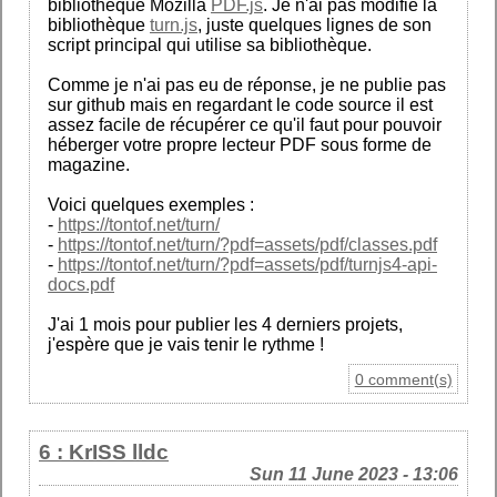
bibliothèque Mozilla
PDF.js
. Je n'ai pas modifié la
bibliothèque
turn.js
, juste quelques lignes de son
script principal qui utilise sa bibliothèque.
Comme je n'ai pas eu de réponse, je ne publie pas
sur github mais en regardant le code source il est
assez facile de récupérer ce qu'il faut pour pouvoir
héberger votre propre lecteur PDF sous forme de
magazine.
Voici quelques exemples :
-
https://tontof.net/turn/
-
https://tontof.net/turn/?pdf=assets/pdf/classes.pdf
-
https://tontof.net/turn/?pdf=assets/pdf/turnjs4-api-
docs.pdf
J'ai 1 mois pour publier les 4 derniers projets,
j'espère que je vais tenir le rythme !
0 comment(s)
6 : KrISS lldc
Sun 11 June 2023 - 13:06