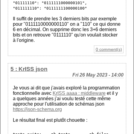
"01111110": "0111111000000101",
"011111110": "0111111100000100"
Il suffit de prendre les 3 derniers bits par exemple
pour "0111110000000110" on a "110" ce qui donne
6 en décimal. On supprime donc les 3+6 derniers
bits et on retrouve "0111110" qu'on voulait stocker
à l'origine.
0 comment(s)
5 : KrISS json
Fri 26 May 2023 - 14:00
Je vous ai dit que j'avais exploré la programmation
fonctionnelle avec
KrISS aaaa : middleware
et il y
a quelques années j'ai voulu testé cette même
approche pour l'utilisation de schémas json
https://json-schema.org
Le résultat final est plutôt chouette :