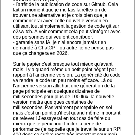
- l'arrêt de la publication de code sur Github. Cela
fait un moment que je me fais la réflexion de
trouver une alternative et je crois bien que je
commencerai avec cette nouvelle version en
utilisant tout simplement la gestion de code git sur
o2switch. À voir comment cela peut s'intégrer avec
des personnes qui veulent contribuer.
- garantie sans IA, je n'ai encore jamais rien
demandé à ChatGPT ou autre, je ne pense pas
que ça changera en 2026.
Sur le papier c'est presque tout mieux qu'avant
mais il y a quand même un petit point négatif par
rapport à l'ancienne version. La généricité du code
va rendre le code un peu moins efficace. Là où
l'ancienne version affichait une génération de la
page principale en quelques dizaines de
millisecondes pour plus de 100 flux, la nouvelle
version mettra quelques centaines de
millisecondes. Pas vraiment perceptible en soi
mais c'est un point qu'il est quand même important
de relever ! J'essayerai en tout cas de faire du
mieux que je peux pour limiter la perte de
performance (je rappelle que je travaille sur un RPI
400 donc ce critère reste très important pour moi)