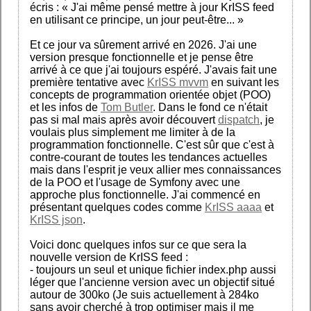
écris : « J'ai même pensé mettre à jour KrISS feed
en utilisant ce principe, un jour peut-être... »
Et ce jour va sûrement arrivé en 2026. J'ai une
version presque fonctionnelle et je pense être
arrivé à ce que j'ai toujours espéré. J'avais fait une
première tentative avec
KrISS mvvm
en suivant les
concepts de programmation orientée objet (POO)
et les infos de
Tom Butler
. Dans le fond ce n'était
pas si mal mais après avoir découvert
dispatch
, je
voulais plus simplement me limiter à de la
programmation fonctionnelle. C'est sûr que c'est à
contre-courant de toutes les tendances actuelles
mais dans l'esprit je veux allier mes connaissances
de la POO et l'usage de Symfony avec une
approche plus fonctionnelle. J'ai commencé en
présentant quelques codes comme
KrISS aaaa
et
KrISS json
.
Voici donc quelques infos sur ce que sera la
nouvelle version de KrISS feed :
- toujours un seul et unique fichier index.php aussi
léger que l'ancienne version avec un objectif situé
autour de 300ko (Je suis actuellement à 284ko
sans avoir cherché à trop optimiser mais il me