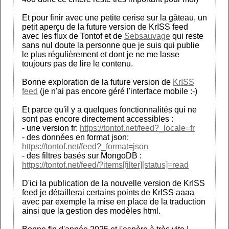
Et pour finir avec une petite cerise sur la gâteau, un
petit aperçu de la future version de KrISS feed
avec les flux de Tontof et de
Sebsauvage
qui reste
sans nul doute la personne que je suis qui publie
le plus régulièrement et dont je ne me lasse
toujours pas de lire le contenu.
Bonne exploration de la future version de
KrISS
feed
(je n'ai pas encore géré l'interface mobile :-)
Et parce qu'il y a quelques fonctionnalités qui ne
sont pas encore directement accessibles :
- une version fr:
https://tontof.net/feed?_locale=fr
- des données en format json:
https://tontof.net/feed?_format=json
- des filtres basés sur MongoDB :
https://tontof.net/feed/?items[filter][status]=read
D'ici la publication de la nouvelle version de KrISS
feed je détaillerai certains points de KrISS aaaa
avec par exemple la mise en place de la traduction
ainsi que la gestion des modèles html.