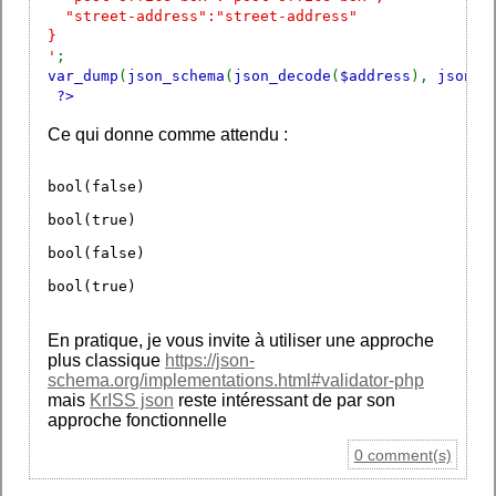
"street-address":"street-address"
}
'
;
var_dump
(
json_schema
(
json_decode
(
$address
),
json_d
?>
Ce qui donne comme attendu :
bool(false)
bool(true)
bool(false)
bool(true)
En pratique, je vous invite à utiliser une approche
plus classique
https://json-
schema.org/implementations.html#validator-php
mais
KrISS json
reste intéressant de par son
approche fonctionnelle
0 comment(s)