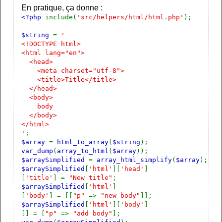
En pratique, ça donne :
<?php
include(
'src/helpers/html/html.php'
);
$string
=
'
<!DOCTYPE html>
<html lang="en">
<head>
<meta charset="utf-8">
<title>Title</title>
</head>
<body>
body
</body>
</html>
'
;
$array
=
html_to_array
(
$string
);
var_dump
(
array_to_html
(
$array
));
$arraySimplified
=
array_html_simplify
(
$array
);
$arraySimplified
[
'html'
][
'head'
]
[
'title'
] =
"New title"
;
$arraySimplified
[
'html'
]
[
'body'
] = [[
"p"
=>
"new body"
]];
$arraySimplified
[
'html'
][
'body'
]
[] = [
"p"
=>
"add body"
];