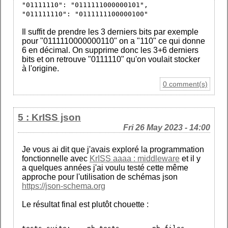
"01111110": "0111111000000101",
"011111110": "0111111100000100"
Il suffit de prendre les 3 derniers bits par exemple
pour "0111110000000110" on a "110" ce qui donne
6 en décimal. On supprime donc les 3+6 derniers
bits et on retrouve "0111110" qu'on voulait stocker
à l'origine.
0 comment(s)
5 : KrISS json
Fri 26 May 2023 - 14:00
Je vous ai dit que j'avais exploré la programmation
fonctionnelle avec
KrISS aaaa : middleware
et il y
a quelques années j'ai voulu testé cette même
approche pour l'utilisation de schémas json
https://json-schema.org
Le résultat final est plutôt chouette :