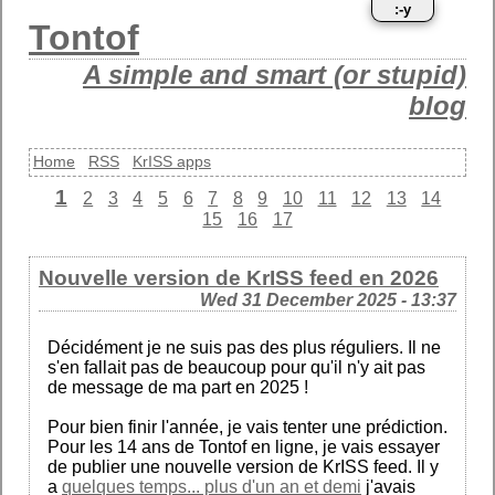
:-y
Tontof
A simple and smart (or stupid)
blog
Home
RSS
KrISS apps
1
2
3
4
5
6
7
8
9
10
11
12
13
14
15
16
17
Nouvelle version de KrISS feed en 2026
Wed 31 December 2025 - 13:37
Décidément je ne suis pas des plus réguliers. Il ne
s'en fallait pas de beaucoup pour qu'il n'y ait pas
de message de ma part en 2025 !
Pour bien finir l'année, je vais tenter une prédiction.
Pour les 14 ans de Tontof en ligne, je vais essayer
de publier une nouvelle version de KrISS feed. Il y
a
quelques temps... plus d'un an et demi
j'avais