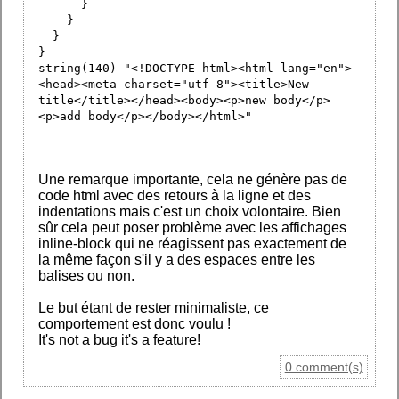
}
}
}
}
string(140) "<!DOCTYPE html><html lang="en">
<head><meta charset="utf-8"><title>New
title</title></head><body><p>new body</p>
<p>add body</p></body></html>"
Une remarque importante, cela ne génère pas de
code html avec des retours à la ligne et des
indentations mais c'est un choix volontaire. Bien
sûr cela peut poser problème avec les affichages
inline-block qui ne réagissent pas exactement de
la même façon s'il y a des espaces entre les
balises ou non.
Le but étant de rester minimaliste, ce
comportement est donc voulu !
It's not a bug it's a feature!
0 comment(s)