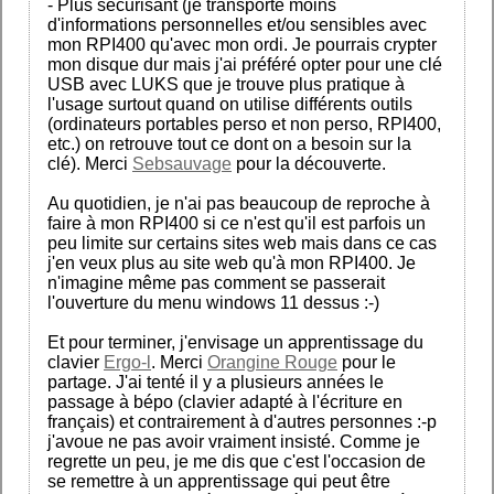
- Plus sécurisant (je transporte moins
d'informations personnelles et/ou sensibles avec
mon RPI400 qu'avec mon ordi. Je pourrais crypter
mon disque dur mais j'ai préféré opter pour une clé
USB avec LUKS que je trouve plus pratique à
l'usage surtout quand on utilise différents outils
(ordinateurs portables perso et non perso, RPI400,
etc.) on retrouve tout ce dont on a besoin sur la
clé). Merci
Sebsauvage
pour la découverte.
Au quotidien, je n'ai pas beaucoup de reproche à
faire à mon RPI400 si ce n'est qu'il est parfois un
peu limite sur certains sites web mais dans ce cas
j'en veux plus au site web qu'à mon RPI400. Je
n'imagine même pas comment se passerait
l'ouverture du menu windows 11 dessus :-)
Et pour terminer, j'envisage un apprentissage du
clavier
Ergo-l
. Merci
Orangine Rouge
pour le
partage. J'ai tenté il y a plusieurs années le
passage à bépo (clavier adapté à l'écriture en
français) et contrairement à d'autres personnes :-p
j'avoue ne pas avoir vraiment insisté. Comme je
regrette un peu, je me dis que c'est l'occasion de
se remettre à un apprentissage qui peut être