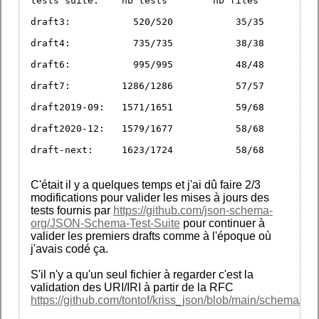
tests suite:	nb tests	nb files
draft3: 	  520/520	    35/35
draft4: 	  735/735	    38/38
draft6: 	  995/995	    48/48
draft7: 	1286/1286	    57/57
draft2019-09: 	1571/1651	    59/68
draft2020-12: 	1579/1677	    58/68
draft-next: 	1623/1724	    58/68
C'était il y a quelques temps et j'ai dû faire 2/3
modifications pour valider les mises à jours des
tests fournis par
https://github.com/json-schema-
org/JSON-Schema-Test-Suite
pour continuer à
valider les premiers drafts comme à l'époque où
j'avais codé ça.
S'il n'y a qu'un seul fichier à regarder c'est la
validation des URI/IRI à partir de la RFC
https://github.com/tontof/kriss_json/blob/main/schema/cor