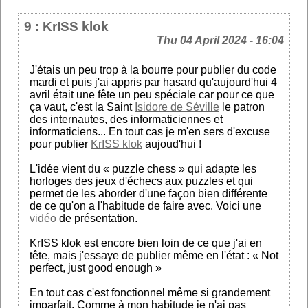
9 : KrISS klok
Thu 04 April 2024 - 16:04
J'étais un peu trop à la bourre pour publier du code
mardi et puis j'ai appris par hasard qu'aujourd'hui 4
avril était une fête un peu spéciale car pour ce que
ça vaut, c'est la Saint
Isidore de Séville
le patron
des internautes, des informaticiennes et
informaticiens... En tout cas je m'en sers d'excuse
pour publier
KrISS klok
aujoud'hui !
L'idée vient du « puzzle chess » qui adapte les
horloges des jeux d'échecs aux puzzles et qui
permet de les aborder d'une façon bien différente
de ce qu'on a l'habitude de faire avec. Voici une
vidéo
de présentation.
KrISS klok est encore bien loin de ce que j'ai en
tête, mais j'essaye de publier même en l'état : « Not
perfect, just good enough »
En tout cas c'est fonctionnel même si grandement
imparfait. Comme à mon habitude je n'ai pas