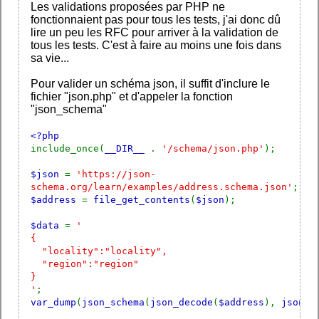
Les validations proposées par PHP ne
fonctionnaient pas pour tous les tests, j'ai donc dû
lire un peu les RFC pour arriver à la validation de
tous les tests. C'est à faire au moins une fois dans
sa vie...
Pour valider un schéma json, il suffit d'inclure le
fichier "json.php" et d'appeler la fonction
"json_schema"
<?php
include_once(
__DIR__
.
'/schema/json.php'
);
$json
=
'https://json-
schema.org/learn/examples/address.schema.json'
;
$address
=
file_get_contents
(
$json
);
$data
=
'
{
"locality":"locality",
"region":"region"
}
'
;
var_dump
(
json_schema
(
json_decode
(
$address
),
json_d