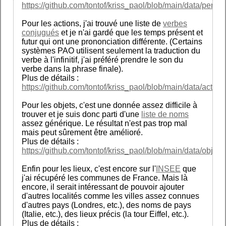
https://github.com/tontof/kriss_paol/blob/main/data/person
Pour les actions, j'ai trouvé une liste de
verbes
conjugués
et je n'ai gardé que les temps présent et
futur qui ont une prononciation différente. (Certains
systèmes PAO utilisent seulement la traduction du
verbe à l'infinitif, j'ai préféré prendre le son du
verbe dans la phrase finale).
Plus de détails :
https://github.com/tontof/kriss_paol/blob/main/data/action
Pour les objets, c'est une donnée assez difficile à
trouver et je suis donc parti d'une
liste de noms
assez générique. Le résultat n'est pas trop mal
mais peut sûrement être amélioré.
Plus de détails :
https://github.com/tontof/kriss_paol/blob/main/data/object
Enfin pour les lieux, c'est encore sur l'
INSEE
que
j'ai récupéré les communes de France. Mais là
encore, il serait intéressant de pouvoir ajouter
d'autres localités comme les villes assez connues
d'autres pays (Londres, etc.), des noms de pays
(Italie, etc.), des lieux précis (la tour Eiffel, etc.).
Plus de détails :