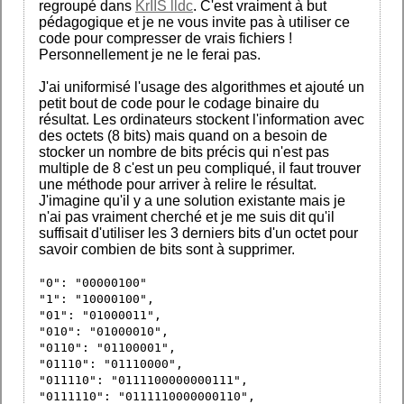
regroupé dans
KrIIS lldc
. C'est vraiment à but
pédagogique et je ne vous invite pas à utiliser ce
code pour compresser de vrais fichiers !
Personnellement je ne le ferai pas.
J'ai uniformisé l'usage des algorithmes et ajouté un
petit bout de code pour le codage binaire du
résultat. Les ordinateurs stockent l'information avec
des octets (8 bits) mais quand on a besoin de
stocker un nombre de bits précis qui n'est pas
multiple de 8 c'est un peu compliqué, il faut trouver
une méthode pour arriver à relire le résultat.
J'imagine qu'il y a une solution existante mais je
n'ai pas vraiment cherché et je me suis dit qu'il
suffisait d'utiliser les 3 derniers bits d'un octet pour
savoir combien de bits sont à supprimer.
"0": "00000100"
"1": "10000100",
"01": "01000011",
"010": "01000010",
"0110": "01100001",
"01110": "01110000",
"011110": "0111100000000111",
"0111110": "0111110000000110",