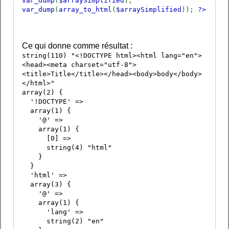
var_dump
(
$arraySimplified
);
var_dump
(
array_to_html
(
$arraySimplified
));
?>
Ce qui donne comme résultat :
string(110) "<!DOCTYPE html><html lang="en">
<head><meta charset="utf-8">
<title>Title</title></head><body>body</body>
</html>"
array(2) {
'!DOCTYPE' =>
array(1) {
'@' =>
array(1) {
[0] =>
string(4) "html"
}
}
'html' =>
array(3) {
'@' =>
array(1) {
'lang' =>
string(2) "en"