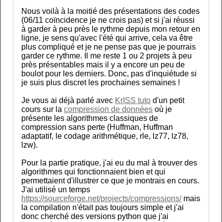
Nous voilà à la moitié des présentations des codes
(06/11 coïncidence je ne crois pas) et si j'ai réussi
à garder à peu près le rythme depuis mon retour en
ligne, je sens qu'avec l'été qui arrive, cela va être
plus compliqué et je ne pense pas que je pourrais
garder ce rythme. Il me reste 1 ou 2 projets à peu
près présentables mais il y a encore un peu de
boulot pour les derniers. Donc, pas d'inquiétude si
je suis plus discret les prochaines semaines !
Je vous ai déjà parlé avec
KrISS tuto
d'un petit
cours sur la
compression de données
où je
présente les algorithmes classiques de
compression sans perte (Huffman, Huffman
adaptatif, le codage arithmétique, rle, lz77, lz78,
lzw).
Pour la partie pratique, j'ai eu du mal à trouver des
algorithmes qui fonctionnaient bien et qui
permettaient d'illustrer ce que je montrais en cours.
J'ai utilisé un temps
https://sourceforge.net/projects/compressions/
mais
la compilation n'était pas toujours simple et j'ai
donc cherché des versions python que j'ai