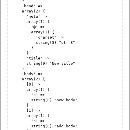
}
'head' =>
array(2) {
'meta' =>
array(1) {
'@' =>
array(1) {
'charset' =>
string(5) "utf-8"
}
}
'title' =>
string(9) "New title"
}
'body' =>
array(2) {
[0] =>
array(1) {
'p' =>
string(8) "new body"
}
[1] =>
array(1) {
'p' =>
string(8) "add body"