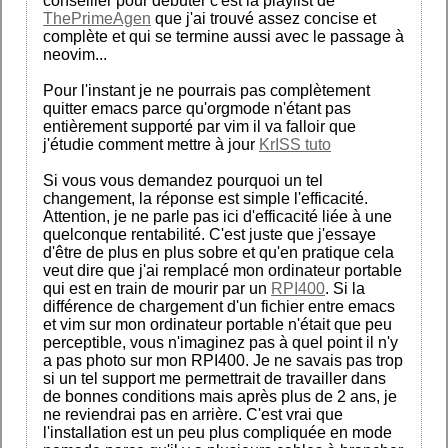
conseiller pour débuter c'est la playlist de
ThePrimeAgen
que j'ai trouvé assez concise et
complète et qui se termine aussi avec le passage à
neovim...
Pour l'instant je ne pourrais pas complètement
quitter emacs parce qu'orgmode n'étant pas
entièrement supporté par vim il va falloir que
j'étudie comment mettre à jour
KrISS tuto
Si vous vous demandez pourquoi un tel
changement, la réponse est simple l'efficacité.
Attention, je ne parle pas ici d'efficacité liée à une
quelconque rentabilité. C'est juste que j'essaye
d'être de plus en plus sobre et qu'en pratique cela
veut dire que j'ai remplacé mon ordinateur portable
qui est en train de mourir par un
RPI400
. Si la
différence de chargement d'un fichier entre emacs
et vim sur mon ordinateur portable n'était que peu
perceptible, vous n'imaginez pas à quel point il n'y
a pas photo sur mon RPI400. Je ne savais pas trop
si un tel support me permettrait de travailler dans
de bonnes conditions mais après plus de 2 ans, je
ne reviendrai pas en arrière. C'est vrai que
l'installation est un peu plus compliquée en mode