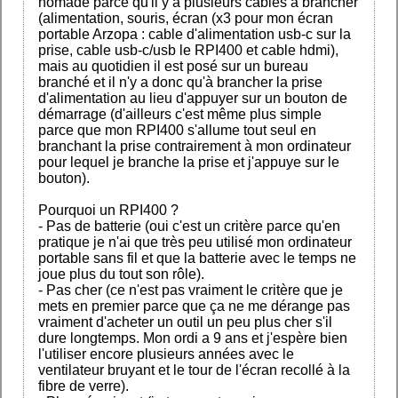
nomade parce qu'il y a plusieurs cables à brancher
(alimentation, souris, écran (x3 pour mon écran
portable Arzopa : cable d'alimentation usb-c sur la
prise, cable usb-c/usb le RPI400 et cable hdmi),
mais au quotidien il est posé sur un bureau
branché et il n'y a donc qu'à brancher la prise
d'alimentation au lieu d'appuyer sur un bouton de
démarrage (d'ailleurs c'est même plus simple
parce que mon RPI400 s'allume tout seul en
branchant la prise contrairement à mon ordinateur
pour lequel je branche la prise et j'appuye sur le
bouton).
Pourquoi un RPI400 ?
- Pas de batterie (oui c'est un critère parce qu'en
pratique je n'ai que très peu utilisé mon ordinateur
portable sans fil et que la batterie avec le temps ne
joue plus du tout son rôle).
- Pas cher (ce n'est pas vraiment le critère que je
mets en premier parce que ça ne me dérange pas
vraiment d'acheter un outil un peu plus cher s'il
dure longtemps. Mon ordi a 9 ans et j'espère bien
l'utiliser encore plusieurs années avec le
ventilateur bruyant et le tour de l'écran recollé à la
fibre de verre).