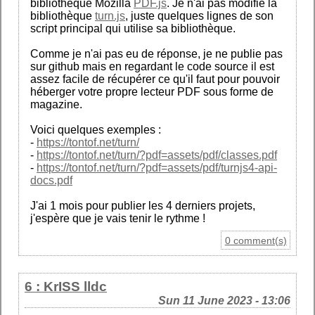
bibliothèque Mozilla
PDF.js
. Je n'ai pas modifié la
bibliothèque
turn.js
, juste quelques lignes de son
script principal qui utilise sa bibliothèque.
Comme je n'ai pas eu de réponse, je ne publie pas
sur github mais en regardant le code source il est
assez facile de récupérer ce qu'il faut pour pouvoir
héberger votre propre lecteur PDF sous forme de
magazine.
Voici quelques exemples :
-
https://tontof.net/turn/
-
https://tontof.net/turn/?pdf=assets/pdf/classes.pdf
-
https://tontof.net/turn/?pdf=assets/pdf/turnjs4-api-
docs.pdf
J'ai 1 mois pour publier les 4 derniers projets,
j'espère que je vais tenir le rythme !
0 comment(s)
6 : KrISS lldc
Sun 11 June 2023 - 13:06