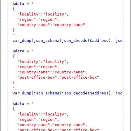
$data
=
'
{
"locality":"locality",
"region":"region",
"country-name":"country-name"
}
'
;
var_dump
(
json_schema
(
json_decode
(
$address
),
json_d
$data
=
'
{
"locality":"locality",
"region":"region",
"country-name":"country-name",
"post-office-box":"post-office-box"
}
'
;
var_dump
(
json_schema
(
json_decode
(
$address
),
json_d
$data
=
'
{
"locality":"locality",
"region":"region",
"country-name":"country-name",
"post-office-box":"post-office-box",