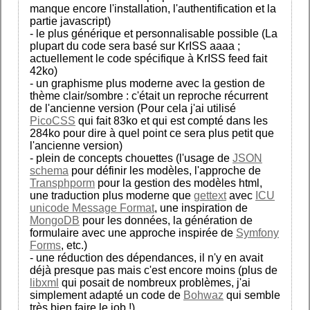
manque encore l'installation, l'authentification et la
partie javascript)
- le plus générique et personnalisable possible (La
plupart du code sera basé sur KrISS aaaa ;
actuellement le code spécifique à KrISS feed fait
42ko)
- un graphisme plus moderne avec la gestion de
thème clair/sombre : c'était un reproche récurrent
de l'ancienne version (Pour cela j'ai utilisé
PicoCSS
qui fait 83ko et qui est compté dans les
284ko pour dire à quel point ce sera plus petit que
l'ancienne version)
- plein de concepts chouettes (l'usage de
JSON
schema
pour définir les modèles, l'approche de
Transphporm
pour la gestion des modèles html,
une traduction plus moderne que
gettext
avec
ICU
unicode Message Format
, une inspiration de
MongoDB
pour les données, la génération de
formulaire avec une approche inspirée de
Symfony
Forms
, etc.)
- une réduction des dépendances, il n'y en avait
déjà presque pas mais c'est encore moins (plus de
libxml
qui posait de nombreux problèmes, j'ai
simplement adapté un code de
Bohwaz
qui semble
très bien faire le job !)