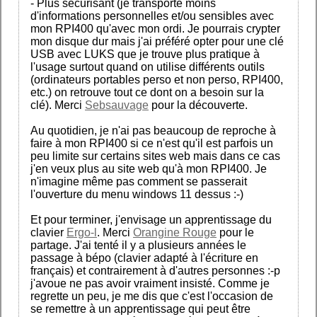
- Plus sécurisant (je transporte moins
d'informations personnelles et/ou sensibles avec
mon RPI400 qu'avec mon ordi. Je pourrais crypter
mon disque dur mais j'ai préféré opter pour une clé
USB avec LUKS que je trouve plus pratique à
l'usage surtout quand on utilise différents outils
(ordinateurs portables perso et non perso, RPI400,
etc.) on retrouve tout ce dont on a besoin sur la
clé). Merci
Sebsauvage
pour la découverte.
Au quotidien, je n'ai pas beaucoup de reproche à
faire à mon RPI400 si ce n'est qu'il est parfois un
peu limite sur certains sites web mais dans ce cas
j'en veux plus au site web qu'à mon RPI400. Je
n'imagine même pas comment se passerait
l'ouverture du menu windows 11 dessus :-)
Et pour terminer, j'envisage un apprentissage du
clavier
Ergo-l
. Merci
Orangine Rouge
pour le
partage. J'ai tenté il y a plusieurs années le
passage à bépo (clavier adapté à l'écriture en
français) et contrairement à d'autres personnes :-p
j'avoue ne pas avoir vraiment insisté. Comme je
regrette un peu, je me dis que c'est l'occasion de
se remettre à un apprentissage qui peut être