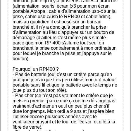
nomade parce qu'il y a plusieurs cables à brancher
(alimentation, souris, écran (x3 pour mon écran
portable Arzopa : cable d'alimentation usb-c sur la
prise, cable usb-c/usb le RPI400 et cable hdmi),
mais au quotidien il est posé sur un bureau
branché et il n'y a donc qu'à brancher la prise
d'alimentation au lieu d'appuyer sur un bouton de
démarrage (d'ailleurs c'est même plus simple
parce que mon RPI400 s'allume tout seul en
branchant la prise contrairement à mon ordinateur
pour lequel je branche la prise et j'appuye sur le
bouton).
Pourquoi un RPI400 ?
- Pas de batterie (oui c'est un critère parce qu'en
pratique je n'ai que très peu utilisé mon ordinateur
portable sans fil et que la batterie avec le temps ne
joue plus du tout son rôle).
- Pas cher (ce n'est pas vraiment le critère que je
mets en premier parce que ça ne me dérange pas
vraiment d'acheter un outil un peu plus cher s'il
dure longtemps. Mon ordi a 9 ans et j'espère bien
l'utiliser encore plusieurs années avec le
ventilateur bruyant et le tour de l'écran recollé à la
fibre de verre).