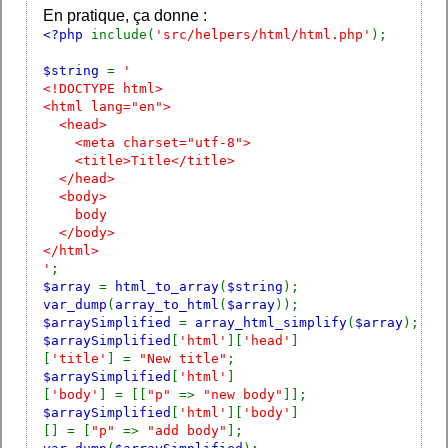
En pratique, ça donne :
<?php
include(
'src/helpers/html/html.php'
);
$string
=
'
<!DOCTYPE html>
<html lang="en">
<head>
<meta charset="utf-8">
<title>Title</title>
</head>
<body>
body
</body>
</html>
'
;
$array
=
html_to_array
(
$string
);
var_dump
(
array_to_html
(
$array
));
$arraySimplified
=
array_html_simplify
(
$array
);
$arraySimplified
[
'html'
][
'head'
]
[
'title'
] =
"New title"
;
$arraySimplified
[
'html'
]
[
'body'
] = [[
"p"
=>
"new body"
]];
$arraySimplified
[
'html'
][
'body'
]
[] = [
"p"
=>
"add body"
];