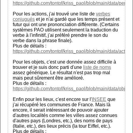
https://github.com/tontof/kriss_paol/blob/main/data/person
Pour les actions, j'ai trouvé une liste de
verbes
conjugués
et je n'ai gardé que les temps présent et
futur qui ont une prononciation différente. (Certains
systèmes PAO utilisent seulement la traduction du
verbe à l'infinitif, j'ai préféré prendre le son du
verbe dans la phrase finale).
Plus de détails :
https://github.com/tontof/kriss_paol/blob/main/data/action
Pour les objets, c'est une donnée assez difficile à
trouver et je suis donc parti d'une
liste de noms
assez générique. Le résultat n'est pas trop mal
mais peut sûrement être amélioré.
Plus de détails :
https://github.com/tontof/kriss_paol/blob/main/data/object
Enfin pour les lieux, c'est encore sur l'
INSEE
que
j'ai récupéré les communes de France. Mais là
encore, il serait intéressant de pouvoir ajouter
d'autres localités comme les villes assez connues
d'autres pays (Londres, etc.), des noms de pays
(Italie, etc.), des lieux précis (la tour Eiffel, etc.).
Plus de détails :