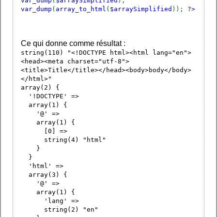
var_dump
(
$arraySimplified
);
var_dump
(
array_to_html
(
$arraySimplified
));
?>
Ce qui donne comme résultat :
string(110) "<!DOCTYPE html><html lang="en">
<head><meta charset="utf-8">
<title>Title</title></head><body>body</body>
</html>"
array(2) {
'!DOCTYPE' =>
array(1) {
'@' =>
array(1) {
[0] =>
string(4) "html"
}
}
'html' =>
array(3) {
'@' =>
array(1) {
'lang' =>
string(2) "en"