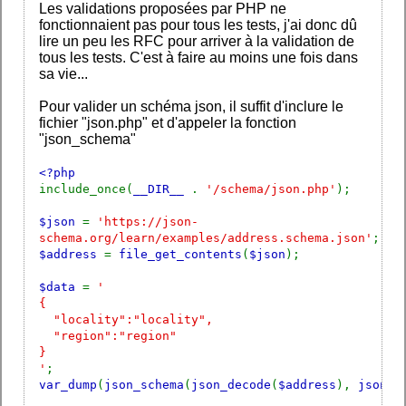
Les validations proposées par PHP ne
fonctionnaient pas pour tous les tests, j'ai donc dû
lire un peu les RFC pour arriver à la validation de
tous les tests. C'est à faire au moins une fois dans
sa vie...
Pour valider un schéma json, il suffit d'inclure le
fichier "json.php" et d'appeler la fonction
"json_schema"
<?php
include_once(
__DIR__
.
'/schema/json.php'
);
$json
=
'https://json-
schema.org/learn/examples/address.schema.json'
;
$address
=
file_get_contents
(
$json
);
$data
=
'
{
"locality":"locality",
"region":"region"
}
'
;
var_dump
(
json_schema
(
json_decode
(
$address
),
json_d