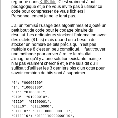
regroupé dans
KrIIS lldc
. C'est vraiment à but
pédagogique et je ne vous invite pas à utiliser ce
code pour compresser de vrais fichiers !
Personnellement je ne le ferai pas.
J'ai uniformisé l'usage des algorithmes et ajouté un
petit bout de code pour le codage binaire du
résultat. Les ordinateurs stockent l'information avec
des octets (8 bits) mais quand on a besoin de
stocker un nombre de bits précis qui n'est pas
multiple de 8 c'est un peu compliqué, il faut trouver
une méthode pour arriver à relire le résultat.
J'imagine qu'il y a une solution existante mais je
n'ai pas vraiment cherché et je me suis dit qu'il
suffisait d'utiliser les 3 derniers bits d'un octet pour
savoir combien de bits sont à supprimer.
"0": "00000100"
"1": "10000100",
"01": "01000011",
"010": "01000010",
"0110": "01100001",
"01110": "01110000",
"011110": "0111100000000111",
"0111110": "0111110000000110",