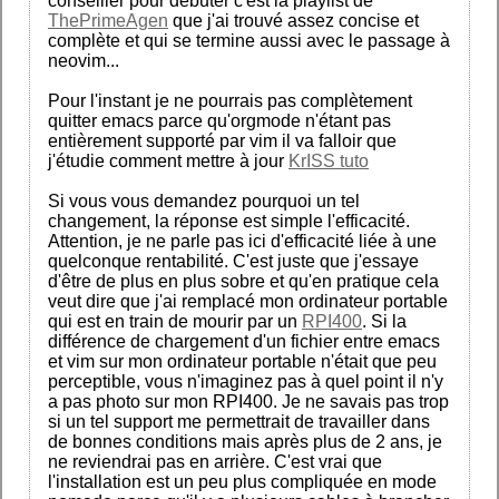
conseiller pour débuter c'est la playlist de
ThePrimeAgen
que j'ai trouvé assez concise et
complète et qui se termine aussi avec le passage à
neovim...
Pour l'instant je ne pourrais pas complètement
quitter emacs parce qu'orgmode n'étant pas
entièrement supporté par vim il va falloir que
j'étudie comment mettre à jour
KrISS tuto
Si vous vous demandez pourquoi un tel
changement, la réponse est simple l'efficacité.
Attention, je ne parle pas ici d'efficacité liée à une
quelconque rentabilité. C'est juste que j'essaye
d'être de plus en plus sobre et qu'en pratique cela
veut dire que j'ai remplacé mon ordinateur portable
qui est en train de mourir par un
RPI400
. Si la
différence de chargement d'un fichier entre emacs
et vim sur mon ordinateur portable n'était que peu
perceptible, vous n'imaginez pas à quel point il n'y
a pas photo sur mon RPI400. Je ne savais pas trop
si un tel support me permettrait de travailler dans
de bonnes conditions mais après plus de 2 ans, je
ne reviendrai pas en arrière. C'est vrai que
l'installation est un peu plus compliquée en mode