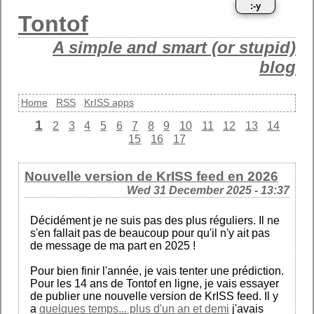
:-y
Tontof
A simple and smart (or stupid)
blog
Home
RSS
KrISS apps
1
2
3
4
5
6
7
8
9
10
11
12
13
14
15
16
17
Nouvelle version de KrISS feed en 2026
Wed 31 December 2025 - 13:37
Décidément je ne suis pas des plus réguliers. Il ne
s'en fallait pas de beaucoup pour qu'il n'y ait pas
de message de ma part en 2025 !
Pour bien finir l'année, je vais tenter une prédiction.
Pour les 14 ans de Tontof en ligne, je vais essayer
de publier une nouvelle version de KrISS feed. Il y
a
quelques temps... plus d'un an et demi
j'avais