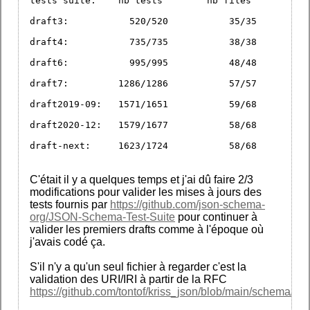
tests suite:	nb tests	nb files
draft3: 	  520/520	    35/35
draft4: 	  735/735	    38/38
draft6: 	  995/995	    48/48
draft7: 	1286/1286	    57/57
draft2019-09: 	1571/1651	    59/68
draft2020-12: 	1579/1677	    58/68
draft-next: 	1623/1724	    58/68
C'était il y a quelques temps et j'ai dû faire 2/3
modifications pour valider les mises à jours des
tests fournis par
https://github.com/json-schema-
org/JSON-Schema-Test-Suite
pour continuer à
valider les premiers drafts comme à l'époque où
j'avais codé ça.
S'il n'y a qu'un seul fichier à regarder c'est la
validation des URI/IRI à partir de la RFC
https://github.com/tontof/kriss_json/blob/main/schema/cor