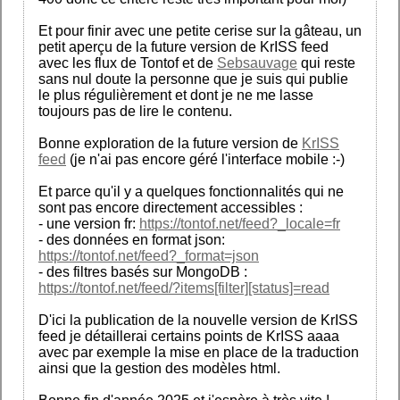
Et pour finir avec une petite cerise sur la gâteau, un
petit aperçu de la future version de KrISS feed
avec les flux de Tontof et de
Sebsauvage
qui reste
sans nul doute la personne que je suis qui publie
le plus régulièrement et dont je ne me lasse
toujours pas de lire le contenu.
Bonne exploration de la future version de
KrISS
feed
(je n'ai pas encore géré l'interface mobile :-)
Et parce qu'il y a quelques fonctionnalités qui ne
sont pas encore directement accessibles :
- une version fr:
https://tontof.net/feed?_locale=fr
- des données en format json:
https://tontof.net/feed?_format=json
- des filtres basés sur MongoDB :
https://tontof.net/feed/?items[filter][status]=read
D'ici la publication de la nouvelle version de KrISS
feed je détaillerai certains points de KrISS aaaa
avec par exemple la mise en place de la traduction
ainsi que la gestion des modèles html.