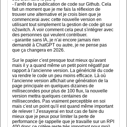
- l'arrêt de la publication de code sur Github. Cela
fait un moment que je me fais la réflexion de
trouver une alternative et je crois bien que je
commencerai avec cette nouvelle version en
utilisant tout simplement la gestion de code git sur
o2switch. À voir comment cela peut s'intégrer avec
des personnes qui veulent contribuer.
- garantie sans IA, je n'ai encore jamais rien
demandé à ChatGPT ou autre, je ne pense pas
que ça changera en 2026.
Sur le papier c'est presque tout mieux qu'avant
mais il y a quand même un petit point négatif par
rapport à l'ancienne version. La généricité du code
va rendre le code un peu moins efficace. Là où
l'ancienne version affichait une génération de la
page principale en quelques dizaines de
millisecondes pour plus de 100 flux, la nouvelle
version mettra quelques centaines de
millisecondes. Pas vraiment perceptible en soi
mais c'est un point qu'il est quand même important
de relever ! J'essayerai en tout cas de faire du
mieux que je peux pour limiter la perte de
performance (je rappelle que je travaille sur un RPI
400 donc ce critère reste très important pour moi)