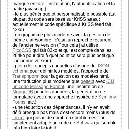
manque encore l'installation, l'authentification et la
partie javascript)
- le plus générique et personnalisable possible (La
plupart du code sera basé sur KrISS aaaa ;
actuellement le code spécifique à KrISS feed fait
42ko)
- un graphisme plus moderne avec la gestion de
thème clair/sombre : c'était un reproche récurrent
de l'ancienne version (Pour cela j'ai utilisé
PicoCSS
qui fait 83ko et qui est compté dans les
284ko pour dire à quel point ce sera plus petit que
l'ancienne version)
- plein de concepts chouettes (l'usage de
JSON
schema
pour définir les modèles, l'approche de
Transphporm
pour la gestion des modèles html,
une traduction plus moderne que
gettext
avec
ICU
unicode Message Format
, une inspiration de
MongoDB
pour les données, la génération de
formulaire avec une approche inspirée de
Symfony
Forms
, etc.)
- une réduction des dépendances, il n'y en avait
déjà presque pas mais c'est encore moins (plus de
libxml
qui posait de nombreux problèmes, j'ai
simplement adapté un code de
Bohwaz
qui semble
très bien faire le job !)