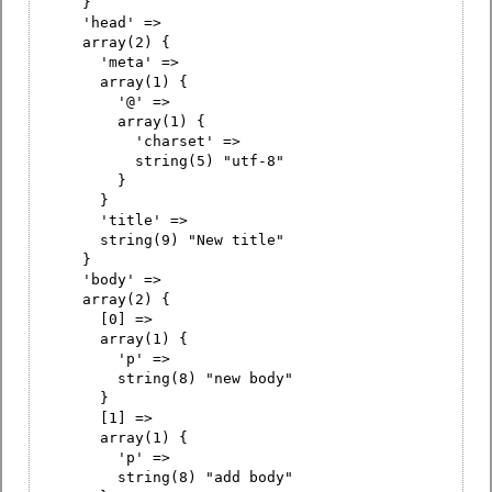
}
'head' =>
array(2) {
'meta' =>
array(1) {
'@' =>
array(1) {
'charset' =>
string(5) "utf-8"
}
}
'title' =>
string(9) "New title"
}
'body' =>
array(2) {
[0] =>
array(1) {
'p' =>
string(8) "new body"
}
[1] =>
array(1) {
'p' =>
string(8) "add body"