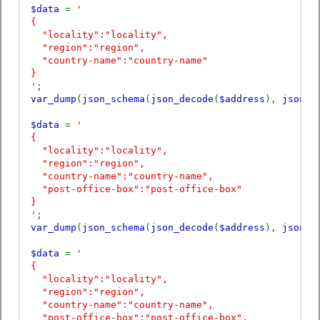
$data
=
'
{
"locality":"locality",
"region":"region",
"country-name":"country-name"
}
'
;
var_dump
(
json_schema
(
json_decode
(
$address
),
json_d
$data
=
'
{
"locality":"locality",
"region":"region",
"country-name":"country-name",
"post-office-box":"post-office-box"
}
'
;
var_dump
(
json_schema
(
json_decode
(
$address
),
json_d
$data
=
'
{
"locality":"locality",
"region":"region",
"country-name":"country-name",
"post-office-box":"post-office-box",