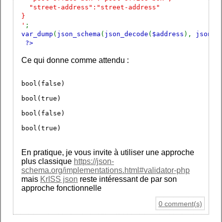
"street-address":"street-address"
}
'
;
var_dump
(
json_schema
(
json_decode
(
$address
),
json_d
?>
Ce qui donne comme attendu :
bool(false)
bool(true)
bool(false)
bool(true)
En pratique, je vous invite à utiliser une approche
plus classique
https://json-
schema.org/implementations.html#validator-php
mais
KrISS json
reste intéressant de par son
approche fonctionnelle
0 comment(s)