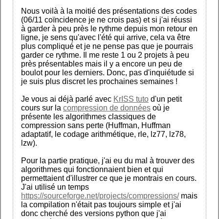
Nous voilà à la moitié des présentations des codes
(06/11 coïncidence je ne crois pas) et si j'ai réussi
à garder à peu près le rythme depuis mon retour en
ligne, je sens qu'avec l'été qui arrive, cela va être
plus compliqué et je ne pense pas que je pourrais
garder ce rythme. Il me reste 1 ou 2 projets à peu
près présentables mais il y a encore un peu de
boulot pour les derniers. Donc, pas d'inquiétude si
je suis plus discret les prochaines semaines !
Je vous ai déjà parlé avec
KrISS tuto
d'un petit
cours sur la
compression de données
où je
présente les algorithmes classiques de
compression sans perte (Huffman, Huffman
adaptatif, le codage arithmétique, rle, lz77, lz78,
lzw).
Pour la partie pratique, j'ai eu du mal à trouver des
algorithmes qui fonctionnaient bien et qui
permettaient d'illustrer ce que je montrais en cours.
J'ai utilisé un temps
https://sourceforge.net/projects/compressions/
mais
la compilation n'était pas toujours simple et j'ai
donc cherché des versions python que j'ai