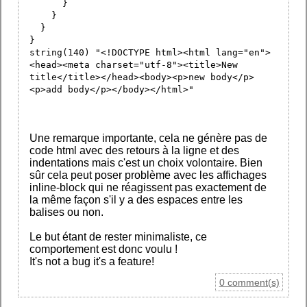
}
}
}
}
string(140) "<!DOCTYPE html><html lang="en">
<head><meta charset="utf-8"><title>New
title</title></head><body><p>new body</p>
<p>add body</p></body></html>"
Une remarque importante, cela ne génère pas de
code html avec des retours à la ligne et des
indentations mais c'est un choix volontaire. Bien
sûr cela peut poser problème avec les affichages
inline-block qui ne réagissent pas exactement de
la même façon s'il y a des espaces entre les
balises ou non.
Le but étant de rester minimaliste, ce
comportement est donc voulu !
It's not a bug it's a feature!
0 comment(s)