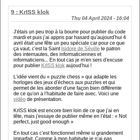
9 : KrISS klok
Thu 04 April 2024 - 16:04
J'étais un peu trop à la bourre pour publier du code
mardi et puis j'ai appris par hasard qu'aujourd'hui 4
avril était une fête un peu spéciale car pour ce que
ça vaut, c'est la Saint
Isidore de Séville
le patron
des internautes, des informaticiennes et
informaticiens... En tout cas je m'en sers d'excuse
pour publier
KrISS klok
aujoud'hui !
L'idée vient du « puzzle chess » qui adapte les
horloges des jeux d'échecs aux puzzles et qui
permet de les aborder d'une façon bien différente
de ce qu'on a l'habitude de faire avec. Voici une
vidéo
de présentation.
KrISS klok est encore bien loin de ce que j'ai en
tête, mais j'essaye de publier même en l'état : « Not
perfect, just good enough »
En tout cas c'est fonctionnel même si grandement
imparfait. Comme à mon habitude je n'ai pas