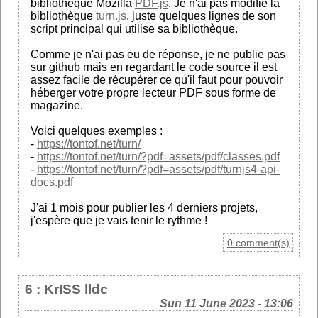
bibliothèque Mozilla
PDF.js
. Je n'ai pas modifié la
bibliothèque
turn.js
, juste quelques lignes de son
script principal qui utilise sa bibliothèque.
Comme je n'ai pas eu de réponse, je ne publie pas
sur github mais en regardant le code source il est
assez facile de récupérer ce qu'il faut pour pouvoir
héberger votre propre lecteur PDF sous forme de
magazine.
Voici quelques exemples :
-
https://tontof.net/turn/
-
https://tontof.net/turn/?pdf=assets/pdf/classes.pdf
-
https://tontof.net/turn/?pdf=assets/pdf/turnjs4-api-
docs.pdf
J'ai 1 mois pour publier les 4 derniers projets,
j'espère que je vais tenir le rythme !
0 comment(s)
6 : KrISS lldc
Sun 11 June 2023 - 13:06