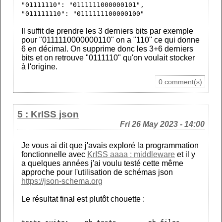
"01111110": "0111111000000101",
"011111110": "0111111100000100"
Il suffit de prendre les 3 derniers bits par exemple
pour "0111110000000110" on a "110" ce qui donne
6 en décimal. On supprime donc les 3+6 derniers
bits et on retrouve "0111110" qu'on voulait stocker
à l'origine.
0 comment(s)
5 : KrISS json
Fri 26 May 2023 - 14:00
Je vous ai dit que j'avais exploré la programmation
fonctionnelle avec
KrISS aaaa : middleware
et il y
a quelques années j'ai voulu testé cette même
approche pour l'utilisation de schémas json
https://json-schema.org
Le résultat final est plutôt chouette :