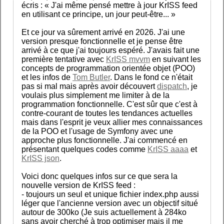
écris : « J'ai même pensé mettre à jour KrISS feed
en utilisant ce principe, un jour peut-être... »
Et ce jour va sûrement arrivé en 2026. J'ai une
version presque fonctionnelle et je pense être
arrivé à ce que j'ai toujours espéré. J'avais fait une
première tentative avec
KrISS mvvm
en suivant les
concepts de programmation orientée objet (POO)
et les infos de
Tom Butler
. Dans le fond ce n'était
pas si mal mais après avoir découvert
dispatch
, je
voulais plus simplement me limiter à de la
programmation fonctionnelle. C'est sûr que c'est à
contre-courant de toutes les tendances actuelles
mais dans l'esprit je veux allier mes connaissances
de la POO et l'usage de Symfony avec une
approche plus fonctionnelle. J'ai commencé en
présentant quelques codes comme
KrISS aaaa
et
KrISS json
.
Voici donc quelques infos sur ce que sera la
nouvelle version de KrISS feed :
- toujours un seul et unique fichier index.php aussi
léger que l'ancienne version avec un objectif situé
autour de 300ko (Je suis actuellement à 284ko
sans avoir cherché à trop optimiser mais il me