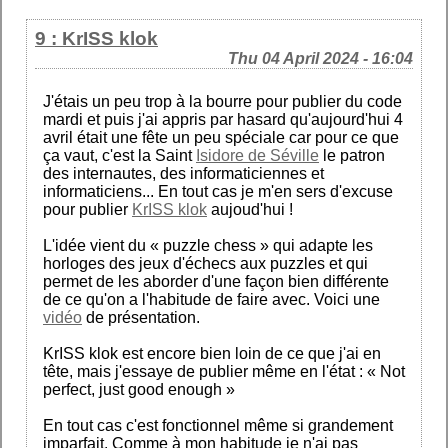
9 : KrISS klok
Thu 04 April 2024 - 16:04
J'étais un peu trop à la bourre pour publier du code
mardi et puis j'ai appris par hasard qu'aujourd'hui 4
avril était une fête un peu spéciale car pour ce que
ça vaut, c'est la Saint
Isidore de Séville
le patron
des internautes, des informaticiennes et
informaticiens... En tout cas je m'en sers d'excuse
pour publier
KrISS klok
aujoud'hui !
L'idée vient du « puzzle chess » qui adapte les
horloges des jeux d'échecs aux puzzles et qui
permet de les aborder d'une façon bien différente
de ce qu'on a l'habitude de faire avec. Voici une
vidéo
de présentation.
KrISS klok est encore bien loin de ce que j'ai en
tête, mais j'essaye de publier même en l'état : « Not
perfect, just good enough »
En tout cas c'est fonctionnel même si grandement
imparfait. Comme à mon habitude je n'ai pas