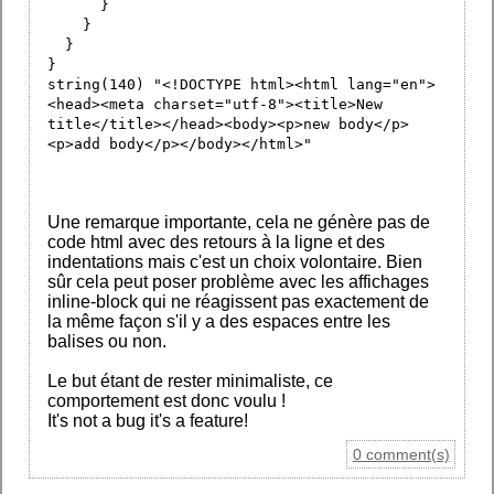
}
}
}
}
string(140) "<!DOCTYPE html><html lang="en">
<head><meta charset="utf-8"><title>New
title</title></head><body><p>new body</p>
<p>add body</p></body></html>"
Une remarque importante, cela ne génère pas de
code html avec des retours à la ligne et des
indentations mais c'est un choix volontaire. Bien
sûr cela peut poser problème avec les affichages
inline-block qui ne réagissent pas exactement de
la même façon s'il y a des espaces entre les
balises ou non.
Le but étant de rester minimaliste, ce
comportement est donc voulu !
It's not a bug it's a feature!
0 comment(s)