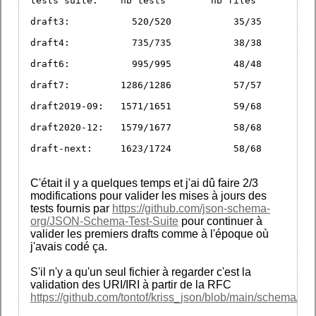
tests suite:	nb tests	nb files
draft3: 	  520/520	    35/35
draft4: 	  735/735	    38/38
draft6: 	  995/995	    48/48
draft7: 	1286/1286	    57/57
draft2019-09: 	1571/1651	    59/68
draft2020-12: 	1579/1677	    58/68
draft-next: 	1623/1724	    58/68
C'était il y a quelques temps et j'ai dû faire 2/3
modifications pour valider les mises à jours des
tests fournis par
https://github.com/json-schema-
org/JSON-Schema-Test-Suite
pour continuer à
valider les premiers drafts comme à l'époque où
j'avais codé ça.
S'il n'y a qu'un seul fichier à regarder c'est la
validation des URI/IRI à partir de la RFC
https://github.com/tontof/kriss_json/blob/main/schema/cor