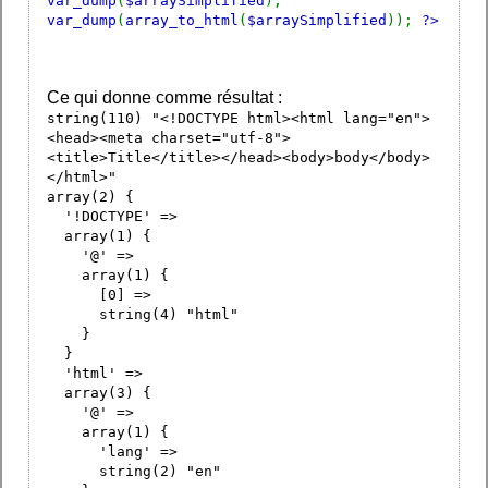
var_dump
(
$arraySimplified
);
var_dump
(
array_to_html
(
$arraySimplified
));
?>
Ce qui donne comme résultat :
string(110) "<!DOCTYPE html><html lang="en">
<head><meta charset="utf-8">
<title>Title</title></head><body>body</body>
</html>"
array(2) {
'!DOCTYPE' =>
array(1) {
'@' =>
array(1) {
[0] =>
string(4) "html"
}
}
'html' =>
array(3) {
'@' =>
array(1) {
'lang' =>
string(2) "en"