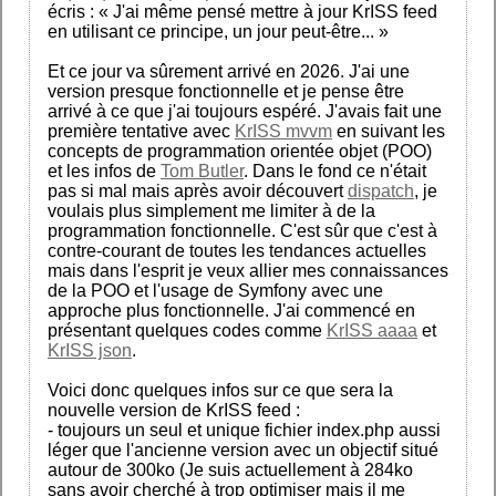
écris : « J'ai même pensé mettre à jour KrISS feed
en utilisant ce principe, un jour peut-être... »
Et ce jour va sûrement arrivé en 2026. J'ai une
version presque fonctionnelle et je pense être
arrivé à ce que j'ai toujours espéré. J'avais fait une
première tentative avec
KrISS mvvm
en suivant les
concepts de programmation orientée objet (POO)
et les infos de
Tom Butler
. Dans le fond ce n'était
pas si mal mais après avoir découvert
dispatch
, je
voulais plus simplement me limiter à de la
programmation fonctionnelle. C'est sûr que c'est à
contre-courant de toutes les tendances actuelles
mais dans l'esprit je veux allier mes connaissances
de la POO et l'usage de Symfony avec une
approche plus fonctionnelle. J'ai commencé en
présentant quelques codes comme
KrISS aaaa
et
KrISS json
.
Voici donc quelques infos sur ce que sera la
nouvelle version de KrISS feed :
- toujours un seul et unique fichier index.php aussi
léger que l'ancienne version avec un objectif situé
autour de 300ko (Je suis actuellement à 284ko
sans avoir cherché à trop optimiser mais il me