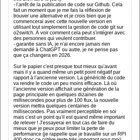
- l'arrêt de la publication de code sur Github. Cela
fait un moment que je me fais la réflexion de
trouver une alternative et je crois bien que je
commencerai avec cette nouvelle version en
utilisant tout simplement la gestion de code git sur
o2switch. À voir comment cela peut s'intégrer avec
des personnes qui veulent contribuer.
- garantie sans IA, je n'ai encore jamais rien
demandé à ChatGPT ou autre, je ne pense pas
que ça changera en 2026.
Sur le papier c'est presque tout mieux qu'avant
mais il y a quand même un petit point négatif par
rapport à l'ancienne version. La généricité du code
va rendre le code un peu moins efficace. Là où
l'ancienne version affichait une génération de la
page principale en quelques dizaines de
millisecondes pour plus de 100 flux, la nouvelle
version mettra quelques centaines de
millisecondes. Pas vraiment perceptible en soi
mais c'est un point qu'il est quand même important
de relever ! J'essayerai en tout cas de faire du
mieux que je peux pour limiter la perte de
performance (je rappelle que je travaille sur un RPI
400 donc ce critère reste très important pour moi)