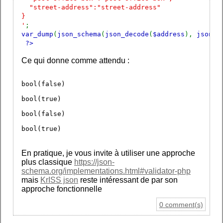
"street-address":"street-address"
}
'
;
var_dump
(
json_schema
(
json_decode
(
$address
),
json_d
?>
Ce qui donne comme attendu :
bool(false)
bool(true)
bool(false)
bool(true)
En pratique, je vous invite à utiliser une approche
plus classique
https://json-
schema.org/implementations.html#validator-php
mais
KrISS json
reste intéressant de par son
approche fonctionnelle
0 comment(s)