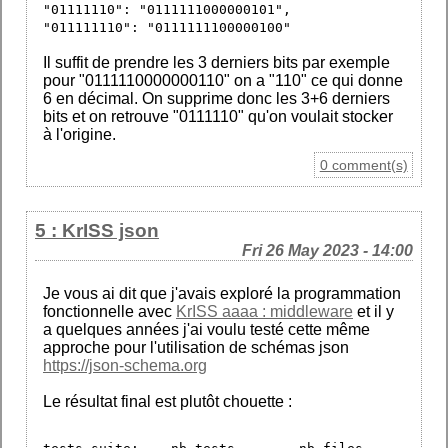
"01111110": "0111111000000101",
"011111110": "0111111100000100"
Il suffit de prendre les 3 derniers bits par exemple
pour "0111110000000110" on a "110" ce qui donne
6 en décimal. On supprime donc les 3+6 derniers
bits et on retrouve "0111110" qu'on voulait stocker
à l'origine.
0 comment(s)
5 : KrISS json
Fri 26 May 2023 - 14:00
Je vous ai dit que j'avais exploré la programmation
fonctionnelle avec
KrISS aaaa : middleware
et il y
a quelques années j'ai voulu testé cette même
approche pour l'utilisation de schémas json
https://json-schema.org
Le résultat final est plutôt chouette :