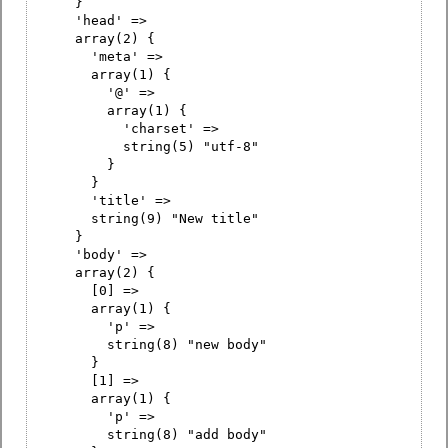
}
'head' =>
array(2) {
'meta' =>
array(1) {
'@' =>
array(1) {
'charset' =>
string(5) "utf-8"
}
}
'title' =>
string(9) "New title"
}
'body' =>
array(2) {
[0] =>
array(1) {
'p' =>
string(8) "new body"
}
[1] =>
array(1) {
'p' =>
string(8) "add body"