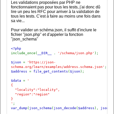
Les validations proposées par PHP ne
fonctionnaient pas pour tous les tests, j'ai donc dû
lire un peu les RFC pour arriver à la validation de
tous les tests. C'est à faire au moins une fois dans
sa vie...
Pour valider un schéma json, il suffit d'inclure le
fichier "json.php" et d'appeler la fonction
"json_schema"
<?php
include_once(
__DIR__
.
'/schema/json.php'
);
$json
=
'https://json-
schema.org/learn/examples/address.schema.json'
;
$address
=
file_get_contents
(
$json
);
$data
=
'
{
"locality":"locality",
"region":"region"
}
'
;
var_dump
(
json_schema
(
json_decode
(
$address
),
json_d