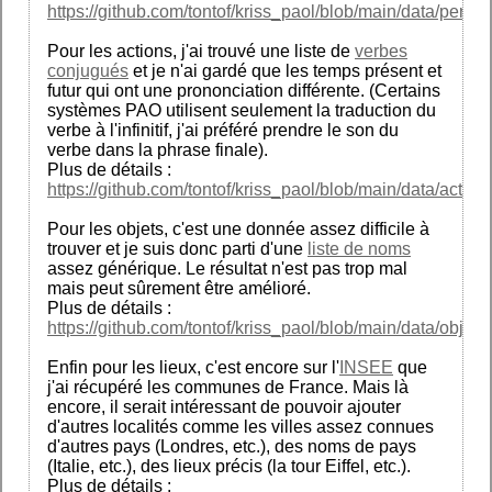
https://github.com/tontof/kriss_paol/blob/main/data/person
Pour les actions, j'ai trouvé une liste de
verbes
conjugués
et je n'ai gardé que les temps présent et
futur qui ont une prononciation différente. (Certains
systèmes PAO utilisent seulement la traduction du
verbe à l'infinitif, j'ai préféré prendre le son du
verbe dans la phrase finale).
Plus de détails :
https://github.com/tontof/kriss_paol/blob/main/data/action
Pour les objets, c'est une donnée assez difficile à
trouver et je suis donc parti d'une
liste de noms
assez générique. Le résultat n'est pas trop mal
mais peut sûrement être amélioré.
Plus de détails :
https://github.com/tontof/kriss_paol/blob/main/data/object
Enfin pour les lieux, c'est encore sur l'
INSEE
que
j'ai récupéré les communes de France. Mais là
encore, il serait intéressant de pouvoir ajouter
d'autres localités comme les villes assez connues
d'autres pays (Londres, etc.), des noms de pays
(Italie, etc.), des lieux précis (la tour Eiffel, etc.).
Plus de détails :