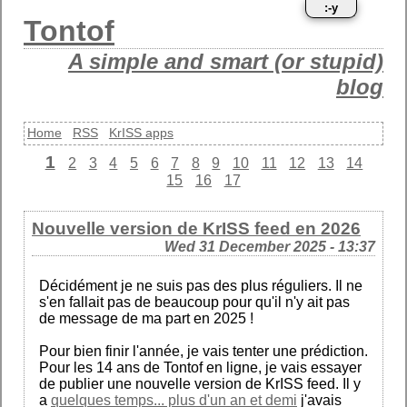
:-y
Tontof
A simple and smart (or stupid)
blog
Home
RSS
KrISS apps
1
2
3
4
5
6
7
8
9
10
11
12
13
14
15
16
17
Nouvelle version de KrISS feed en 2026
Wed 31 December 2025 - 13:37
Décidément je ne suis pas des plus réguliers. Il ne
s'en fallait pas de beaucoup pour qu'il n'y ait pas
de message de ma part en 2025 !
Pour bien finir l'année, je vais tenter une prédiction.
Pour les 14 ans de Tontof en ligne, je vais essayer
de publier une nouvelle version de KrISS feed. Il y
a
quelques temps... plus d'un an et demi
j'avais