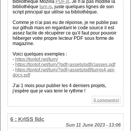
bibliothèque Mozilla
PDF.js
. Je n'ai pas modifié la
bibliothèque
turn.js
, juste quelques lignes de son
script principal qui utilise sa bibliothèque.
Comme je n'ai pas eu de réponse, je ne publie pas
sur github mais en regardant le code source il est
assez facile de récupérer ce qu'il faut pour pouvoir
héberger votre propre lecteur PDF sous forme de
magazine.
Voici quelques exemples :
-
https://tontof.net/turn/
-
https://tontof.net/turn/?pdf=assets/pdf/classes.pdf
-
https://tontof.net/turn/?pdf=assets/pdf/turnjs4-api-
docs.pdf
J'ai 1 mois pour publier les 4 derniers projets,
j'espère que je vais tenir le rythme !
0 comment(s)
6 : KrISS lldc
Sun 11 June 2023 - 13:06