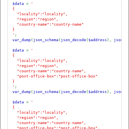
$data
=
'
{
"locality":"locality",
"region":"region",
"country-name":"country-name"
}
'
;
var_dump
(
json_schema
(
json_decode
(
$address
),
json_d
$data
=
'
{
"locality":"locality",
"region":"region",
"country-name":"country-name",
"post-office-box":"post-office-box"
}
'
;
var_dump
(
json_schema
(
json_decode
(
$address
),
json_d
$data
=
'
{
"locality":"locality",
"region":"region",
"country-name":"country-name",
"post-office-box":"post-office-box",