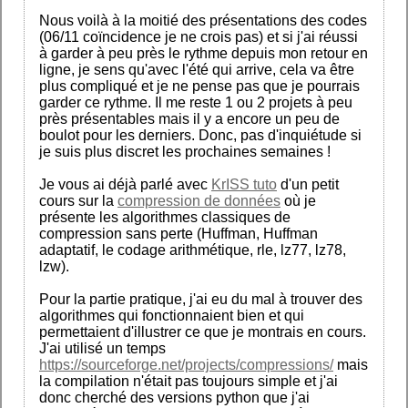
Nous voilà à la moitié des présentations des codes
(06/11 coïncidence je ne crois pas) et si j'ai réussi
à garder à peu près le rythme depuis mon retour en
ligne, je sens qu'avec l'été qui arrive, cela va être
plus compliqué et je ne pense pas que je pourrais
garder ce rythme. Il me reste 1 ou 2 projets à peu
près présentables mais il y a encore un peu de
boulot pour les derniers. Donc, pas d'inquiétude si
je suis plus discret les prochaines semaines !
Je vous ai déjà parlé avec
KrISS tuto
d'un petit
cours sur la
compression de données
où je
présente les algorithmes classiques de
compression sans perte (Huffman, Huffman
adaptatif, le codage arithmétique, rle, lz77, lz78,
lzw).
Pour la partie pratique, j'ai eu du mal à trouver des
algorithmes qui fonctionnaient bien et qui
permettaient d'illustrer ce que je montrais en cours.
J'ai utilisé un temps
https://sourceforge.net/projects/compressions/
mais
la compilation n'était pas toujours simple et j'ai
donc cherché des versions python que j'ai