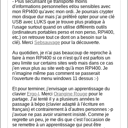
- Plus sécurisant (je transporte moins
d'informations personnelles et/ou sensibles avec
mon RPI400 qu'avec mon ordi. Je pourrais crypter
mon disque dur mais j'ai préféré opter pour une clé
USB avec LUKS que je trouve plus pratique à
l'usage surtout quand on utilise différents outils
(ordinateurs portables perso et non perso, RPI400,
etc.) on retrouve tout ce dont on a besoin sur la
clé). Merci
Sebsauvage
pour la découverte.
Au quotidien, je n'ai pas beaucoup de reproche à
faire à mon RPI400 si ce n'est qu'il est parfois un
peu limite sur certains sites web mais dans ce cas
j'en veux plus au site web qu'à mon RPI400. Je
n'imagine même pas comment se passerait
l'ouverture du menu windows 11 dessus :-)
Et pour terminer, j'envisage un apprentissage du
clavier
Ergo-l
. Merci
Orangine Rouge
pour le
partage. J'ai tenté il y a plusieurs années le
passage à bépo (clavier adapté à l'écriture en
français) et contrairement à d'autres personnes :-p
j'avoue ne pas avoir vraiment insisté. Comme je
regrette un peu, je me dis que c'est l'occasion de
se remettre à un apprentissage qui peut être