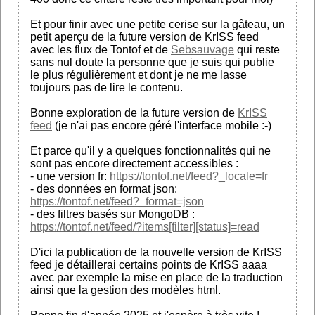
Et pour finir avec une petite cerise sur la gâteau, un
petit aperçu de la future version de KrISS feed
avec les flux de Tontof et de
Sebsauvage
qui reste
sans nul doute la personne que je suis qui publie
le plus régulièrement et dont je ne me lasse
toujours pas de lire le contenu.
Bonne exploration de la future version de
KrISS
feed
(je n'ai pas encore géré l'interface mobile :-)
Et parce qu'il y a quelques fonctionnalités qui ne
sont pas encore directement accessibles :
- une version fr:
https://tontof.net/feed?_locale=fr
- des données en format json:
https://tontof.net/feed?_format=json
- des filtres basés sur MongoDB :
https://tontof.net/feed/?items[filter][status]=read
D'ici la publication de la nouvelle version de KrISS
feed je détaillerai certains points de KrISS aaaa
avec par exemple la mise en place de la traduction
ainsi que la gestion des modèles html.