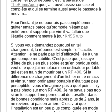
conseiller pour débuter c'est la playlist de
ThePrimeAgen
que j'ai trouvé assez concise et
complète et qui se termine aussi avec le passage à
neovim...
Pour l'instant je ne pourrais pas complètement
quitter emacs parce qu'orgmode n'étant pas
entièrement supporté par vim il va falloir que
j'étudie comment mettre à jour
KrISS tuto
Si vous vous demandez pourquoi un tel
changement, la réponse est simple l'efficacité.
Attention, je ne parle pas ici d'efficacité liée à une
quelconque rentabilité. C'est juste que j'essaye
d'être de plus en plus sobre et qu'en pratique cela
veut dire que j'ai remplacé mon ordinateur portable
qui est en train de mourir par un
RPI400
. Si la
différence de chargement d'un fichier entre emacs
et vim sur mon ordinateur portable n'était que peu
perceptible, vous n'imaginez pas à quel point il n'y
a pas photo sur mon RPI400. Je ne savais pas trop
si un tel support me permettrait de travailler dans
de bonnes conditions mais après plus de 2 ans, je
ne reviendrai pas en arrière. C'est vrai que
l'installation est un peu plus compliquée en mode