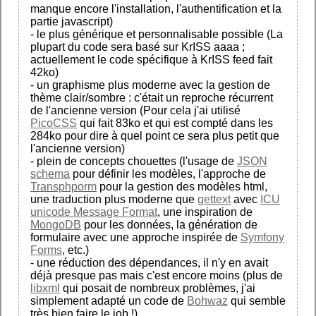
manque encore l'installation, l'authentification et la
partie javascript)
- le plus générique et personnalisable possible (La
plupart du code sera basé sur KrISS aaaa ;
actuellement le code spécifique à KrISS feed fait
42ko)
- un graphisme plus moderne avec la gestion de
thème clair/sombre : c'était un reproche récurrent
de l'ancienne version (Pour cela j'ai utilisé
PicoCSS
qui fait 83ko et qui est compté dans les
284ko pour dire à quel point ce sera plus petit que
l'ancienne version)
- plein de concepts chouettes (l'usage de
JSON
schema
pour définir les modèles, l'approche de
Transphporm
pour la gestion des modèles html,
une traduction plus moderne que
gettext
avec
ICU
unicode Message Format
, une inspiration de
MongoDB
pour les données, la génération de
formulaire avec une approche inspirée de
Symfony
Forms
, etc.)
- une réduction des dépendances, il n'y en avait
déjà presque pas mais c'est encore moins (plus de
libxml
qui posait de nombreux problèmes, j'ai
simplement adapté un code de
Bohwaz
qui semble
très bien faire le job !)