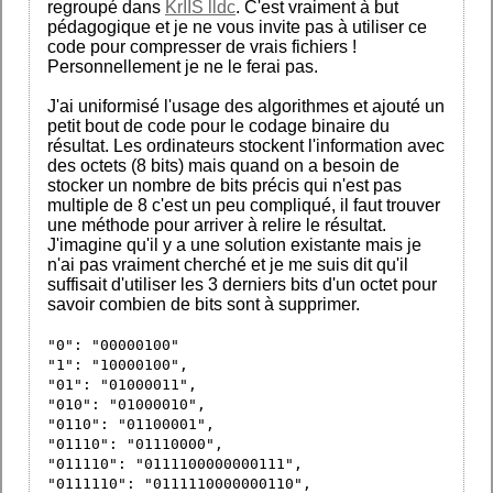
regroupé dans
KrIIS lldc
. C'est vraiment à but
pédagogique et je ne vous invite pas à utiliser ce
code pour compresser de vrais fichiers !
Personnellement je ne le ferai pas.
J'ai uniformisé l'usage des algorithmes et ajouté un
petit bout de code pour le codage binaire du
résultat. Les ordinateurs stockent l'information avec
des octets (8 bits) mais quand on a besoin de
stocker un nombre de bits précis qui n'est pas
multiple de 8 c'est un peu compliqué, il faut trouver
une méthode pour arriver à relire le résultat.
J'imagine qu'il y a une solution existante mais je
n'ai pas vraiment cherché et je me suis dit qu'il
suffisait d'utiliser les 3 derniers bits d'un octet pour
savoir combien de bits sont à supprimer.
"0": "00000100"
"1": "10000100",
"01": "01000011",
"010": "01000010",
"0110": "01100001",
"01110": "01110000",
"011110": "0111100000000111",
"0111110": "0111110000000110",