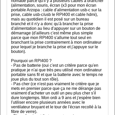
nomade parce qu'il y a plusieurs cables à brancher
(alimentation, souris, écran (x3 pour mon écran
portable Arzopa : cable d'alimentation usb-c sur la
prise, cable usb-c/usb le RPI400 et cable hdmi),
mais au quotidien il est posé sur un bureau
branché et il n'y a donc qu'à brancher la prise
d'alimentation au lieu d'appuyer sur un bouton de
démarrage (d'ailleurs c'est même plus simple
parce que mon RPI400 s'allume tout seul en
branchant la prise contrairement à mon ordinateur
pour lequel je branche la prise et j'appuye sur le
bouton).
Pourquoi un RPI400 ?
- Pas de batterie (oui c'est un critère parce qu'en
pratique je n'ai que très peu utilisé mon ordinateur
portable sans fil et que la batterie avec le temps ne
joue plus du tout son rôle).
- Pas cher (ce n'est pas vraiment le critère que je
mets en premier parce que ça ne me dérange pas
vraiment d'acheter un outil un peu plus cher s'il
dure longtemps. Mon ordi a 9 ans et j'espère bien
l'utiliser encore plusieurs années avec le
ventilateur bruyant et le tour de l'écran recollé à la
fibre de verre).