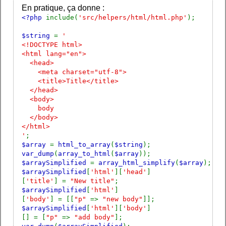
En pratique, ça donne :
<?php
include(
'src/helpers/html/html.php'
);
$string
=
'
<!DOCTYPE html>
<html lang="en">
<head>
<meta charset="utf-8">
<title>Title</title>
</head>
<body>
body
</body>
</html>
'
;
$array
=
html_to_array
(
$string
);
var_dump
(
array_to_html
(
$array
));
$arraySimplified
=
array_html_simplify
(
$array
);
$arraySimplified
[
'html'
][
'head'
]
[
'title'
] =
"New title"
;
$arraySimplified
[
'html'
]
[
'body'
] = [[
"p"
=>
"new body"
]];
$arraySimplified
[
'html'
][
'body'
]
[] = [
"p"
=>
"add body"
];