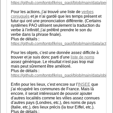
https://github.com/tontof/kriss_paol/blob/main/data/person
Pour les actions, j'ai trouvé une liste de
verbes
conjugués
et je n'ai gardé que les temps présent et
futur qui ont une prononciation différente. (Certains
systèmes PAO utilisent seulement la traduction du
verbe à l'infinitif, j'ai préféré prendre le son du
verbe dans la phrase finale).
Plus de détails :
https://github.com/tontof/kriss_paol/blob/main/data/action
Pour les objets, c'est une donnée assez difficile à
trouver et je suis donc parti d'une
liste de noms
assez générique. Le résultat n'est pas trop mal
mais peut sûrement être amélioré.
Plus de détails :
https://github.com/tontof/kriss_paol/blob/main/data/object
Enfin pour les lieux, c'est encore sur l'
INSEE
que
j'ai récupéré les communes de France. Mais là
encore, il serait intéressant de pouvoir ajouter
d'autres localités comme les villes assez connues
d'autres pays (Londres, etc.), des noms de pays
(Italie, etc.), des lieux précis (la tour Eiffel, etc.).
Plus de détails :