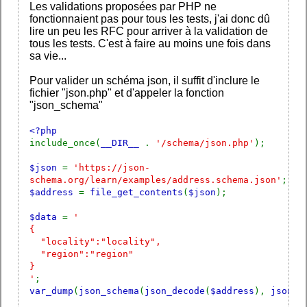
Les validations proposées par PHP ne
fonctionnaient pas pour tous les tests, j'ai donc dû
lire un peu les RFC pour arriver à la validation de
tous les tests. C'est à faire au moins une fois dans
sa vie...
Pour valider un schéma json, il suffit d'inclure le
fichier "json.php" et d'appeler la fonction
"json_schema"
<?php
include_once(
__DIR__
.
'/schema/json.php'
);
$json
=
'https://json-
schema.org/learn/examples/address.schema.json'
;
$address
=
file_get_contents
(
$json
);
$data
=
'
{
"locality":"locality",
"region":"region"
}
'
;
var_dump
(
json_schema
(
json_decode
(
$address
),
json_d