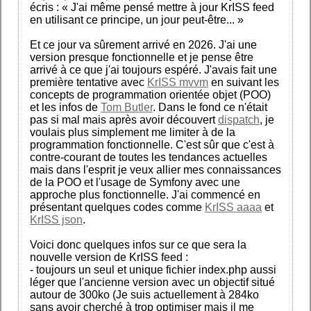
écris : « J'ai même pensé mettre à jour KrISS feed
en utilisant ce principe, un jour peut-être... »
Et ce jour va sûrement arrivé en 2026. J'ai une
version presque fonctionnelle et je pense être
arrivé à ce que j'ai toujours espéré. J'avais fait une
première tentative avec
KrISS mvvm
en suivant les
concepts de programmation orientée objet (POO)
et les infos de
Tom Butler
. Dans le fond ce n'était
pas si mal mais après avoir découvert
dispatch
, je
voulais plus simplement me limiter à de la
programmation fonctionnelle. C'est sûr que c'est à
contre-courant de toutes les tendances actuelles
mais dans l'esprit je veux allier mes connaissances
de la POO et l'usage de Symfony avec une
approche plus fonctionnelle. J'ai commencé en
présentant quelques codes comme
KrISS aaaa
et
KrISS json
.
Voici donc quelques infos sur ce que sera la
nouvelle version de KrISS feed :
- toujours un seul et unique fichier index.php aussi
léger que l'ancienne version avec un objectif situé
autour de 300ko (Je suis actuellement à 284ko
sans avoir cherché à trop optimiser mais il me