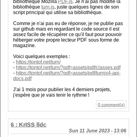
bibliothèque Mozilla
PDF.js
. Je n'ai pas modifié la
bibliothèque
turn.js
, juste quelques lignes de son
script principal qui utilise sa bibliothèque.
Comme je n'ai pas eu de réponse, je ne publie pas
sur github mais en regardant le code source il est
assez facile de récupérer ce qu'il faut pour pouvoir
héberger votre propre lecteur PDF sous forme de
magazine.
Voici quelques exemples :
-
https://tontof.net/turn/
-
https://tontof.net/turn/?pdf=assets/pdf/classes.pdf
-
https://tontof.net/turn/?pdf=assets/pdf/turnjs4-api-
docs.pdf
J'ai 1 mois pour publier les 4 derniers projets,
j'espère que je vais tenir le rythme !
0 comment(s)
6 : KrISS lldc
Sun 11 June 2023 - 13:06