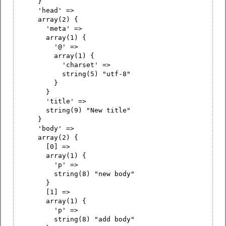
}
'head' =>
array(2) {
'meta' =>
array(1) {
'@' =>
array(1) {
'charset' =>
string(5) "utf-8"
}
}
'title' =>
string(9) "New title"
}
'body' =>
array(2) {
[0] =>
array(1) {
'p' =>
string(8) "new body"
}
[1] =>
array(1) {
'p' =>
string(8) "add body"