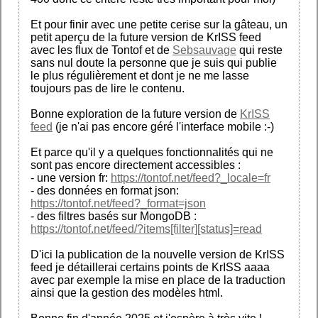
Et pour finir avec une petite cerise sur la gâteau, un
petit aperçu de la future version de KrISS feed
avec les flux de Tontof et de
Sebsauvage
qui reste
sans nul doute la personne que je suis qui publie
le plus régulièrement et dont je ne me lasse
toujours pas de lire le contenu.
Bonne exploration de la future version de
KrISS
feed
(je n'ai pas encore géré l'interface mobile :-)
Et parce qu'il y a quelques fonctionnalités qui ne
sont pas encore directement accessibles :
- une version fr:
https://tontof.net/feed?_locale=fr
- des données en format json:
https://tontof.net/feed?_format=json
- des filtres basés sur MongoDB :
https://tontof.net/feed/?items[filter][status]=read
D'ici la publication de la nouvelle version de KrISS
feed je détaillerai certains points de KrISS aaaa
avec par exemple la mise en place de la traduction
ainsi que la gestion des modèles html.