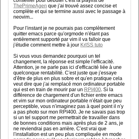
conseiller pour débuter c'est la playlist de
ThePrimeAgen
que j'ai trouvé assez concise et
complète et qui se termine aussi avec le passage à
neovim...
Pour l'instant je ne pourrais pas complètement
quitter emacs parce qu'orgmode n'étant pas
entièrement supporté par vim il va falloir que
j'étudie comment mettre à jour
KrISS tuto
Si vous vous demandez pourquoi un tel
changement, la réponse est simple l'efficacité.
Attention, je ne parle pas ici d'efficacité liée à une
quelconque rentabilité. C'est juste que j'essaye
d'être de plus en plus sobre et qu'en pratique cela
veut dire que j'ai remplacé mon ordinateur portable
qui est en train de mourir par un
RPI400
. Si la
différence de chargement d'un fichier entre emacs
et vim sur mon ordinateur portable n'était que peu
perceptible, vous n'imaginez pas à quel point il n'y
a pas photo sur mon RPI400. Je ne savais pas trop
si un tel support me permettrait de travailler dans
de bonnes conditions mais après plus de 2 ans, je
ne reviendrai pas en arrière. C'est vrai que
l'installation est un peu plus compliquée en mode