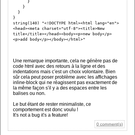
}
}
}
}
string(140) "<!DOCTYPE html><html lang="en">
<head><meta charset="utf-8"><title>New
title</title></head><body><p>new body</p>
<p>add body</p></body></html>"
Une remarque importante, cela ne génère pas de
code html avec des retours à la ligne et des
indentations mais c'est un choix volontaire. Bien
sûr cela peut poser problème avec les affichages
inline-block qui ne réagissent pas exactement de
la même façon s'il y a des espaces entre les
balises ou non.
Le but étant de rester minimaliste, ce
comportement est donc voulu !
It's not a bug it's a feature!
0 comment(s)