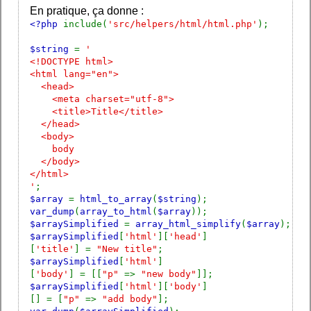
En pratique, ça donne :
<?php
include(
'src/helpers/html/html.php'
);
$string
=
'
<!DOCTYPE html>
<html lang="en">
<head>
<meta charset="utf-8">
<title>Title</title>
</head>
<body>
body
</body>
</html>
'
;
$array
=
html_to_array
(
$string
);
var_dump
(
array_to_html
(
$array
));
$arraySimplified
=
array_html_simplify
(
$array
);
$arraySimplified
[
'html'
][
'head'
]
[
'title'
] =
"New title"
;
$arraySimplified
[
'html'
]
[
'body'
] = [[
"p"
=>
"new body"
]];
$arraySimplified
[
'html'
][
'body'
]
[] = [
"p"
=>
"add body"
];