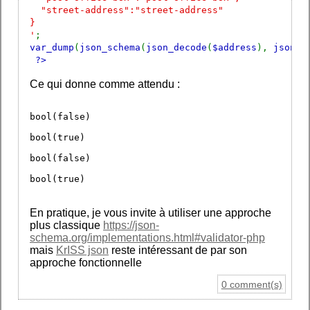
"street-address":"street-address"
}
'
;
var_dump
(
json_schema
(
json_decode
(
$address
),
json_d
?>
Ce qui donne comme attendu :
bool(false)
bool(true)
bool(false)
bool(true)
En pratique, je vous invite à utiliser une approche
plus classique
https://json-
schema.org/implementations.html#validator-php
mais
KrISS json
reste intéressant de par son
approche fonctionnelle
0 comment(s)