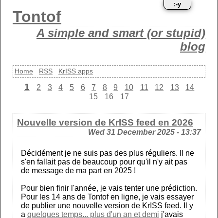
:-y
Tontof
A simple and smart (or stupid)
blog
Home
RSS
KrISS apps
1
2
3
4
5
6
7
8
9
10
11
12
13
14
15
16
17
Nouvelle version de KrISS feed en 2026
Wed 31 December 2025 - 13:37
Décidément je ne suis pas des plus réguliers. Il ne
s'en fallait pas de beaucoup pour qu'il n'y ait pas
de message de ma part en 2025 !
Pour bien finir l'année, je vais tenter une prédiction.
Pour les 14 ans de Tontof en ligne, je vais essayer
de publier une nouvelle version de KrISS feed. Il y
a
quelques temps... plus d'un an et demi
j'avais