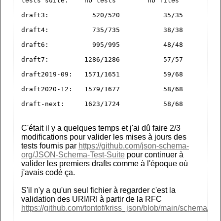
tests suite:	nb tests	nb files
draft3: 	  520/520	    35/35
draft4: 	  735/735	    38/38
draft6: 	  995/995	    48/48
draft7: 	1286/1286	    57/57
draft2019-09: 	1571/1651	    59/68
draft2020-12: 	1579/1677	    58/68
draft-next: 	1623/1724	    58/68
C'était il y a quelques temps et j'ai dû faire 2/3
modifications pour valider les mises à jours des
tests fournis par
https://github.com/json-schema-
org/JSON-Schema-Test-Suite
pour continuer à
valider les premiers drafts comme à l'époque où
j'avais codé ça.
S'il n'y a qu'un seul fichier à regarder c'est la
validation des URI/IRI à partir de la RFC
https://github.com/tontof/kriss_json/blob/main/schema/cor