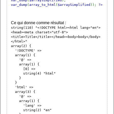
var_dump
(
$arraySimplified
);
var_dump
(
array_to_html
(
$arraySimplified
));
?>
Ce qui donne comme résultat :
string(110) "<!DOCTYPE html><html lang="en">
<head><meta charset="utf-8">
<title>Title</title></head><body>body</body>
</html>"
array(2) {
'!DOCTYPE' =>
array(1) {
'@' =>
array(1) {
[0] =>
string(4) "html"
}
}
'html' =>
array(3) {
'@' =>
array(1) {
'lang' =>
string(2) "en"