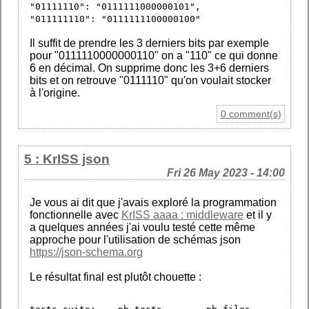
"01111110": "0111111000000101",
"011111110": "0111111100000100"
Il suffit de prendre les 3 derniers bits par exemple
pour "0111110000000110" on a "110" ce qui donne
6 en décimal. On supprime donc les 3+6 derniers
bits et on retrouve "0111110" qu'on voulait stocker
à l'origine.
0 comment(s)
5 : KrISS json
Fri 26 May 2023 - 14:00
Je vous ai dit que j'avais exploré la programmation
fonctionnelle avec
KrISS aaaa : middleware
et il y
a quelques années j'ai voulu testé cette même
approche pour l'utilisation de schémas json
https://json-schema.org
Le résultat final est plutôt chouette :