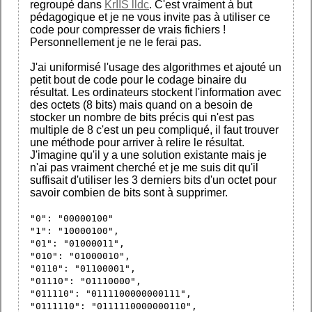
regroupé dans
KrIIS lldc
. C'est vraiment à but
pédagogique et je ne vous invite pas à utiliser ce
code pour compresser de vrais fichiers !
Personnellement je ne le ferai pas.
J'ai uniformisé l'usage des algorithmes et ajouté un
petit bout de code pour le codage binaire du
résultat. Les ordinateurs stockent l'information avec
des octets (8 bits) mais quand on a besoin de
stocker un nombre de bits précis qui n'est pas
multiple de 8 c'est un peu compliqué, il faut trouver
une méthode pour arriver à relire le résultat.
J'imagine qu'il y a une solution existante mais je
n'ai pas vraiment cherché et je me suis dit qu'il
suffisait d'utiliser les 3 derniers bits d'un octet pour
savoir combien de bits sont à supprimer.
"0": "00000100"
"1": "10000100",
"01": "01000011",
"010": "01000010",
"0110": "01100001",
"01110": "01110000",
"011110": "0111100000000111",
"0111110": "0111110000000110",