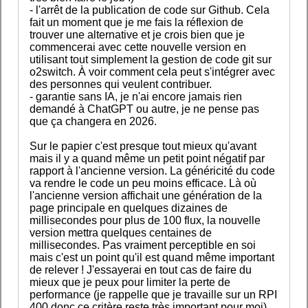
- l'arrêt de la publication de code sur Github. Cela
fait un moment que je me fais la réflexion de
trouver une alternative et je crois bien que je
commencerai avec cette nouvelle version en
utilisant tout simplement la gestion de code git sur
o2switch. À voir comment cela peut s'intégrer avec
des personnes qui veulent contribuer.
- garantie sans IA, je n'ai encore jamais rien
demandé à ChatGPT ou autre, je ne pense pas
que ça changera en 2026.
Sur le papier c'est presque tout mieux qu'avant
mais il y a quand même un petit point négatif par
rapport à l'ancienne version. La généricité du code
va rendre le code un peu moins efficace. Là où
l'ancienne version affichait une génération de la
page principale en quelques dizaines de
millisecondes pour plus de 100 flux, la nouvelle
version mettra quelques centaines de
millisecondes. Pas vraiment perceptible en soi
mais c'est un point qu'il est quand même important
de relever ! J'essayerai en tout cas de faire du
mieux que je peux pour limiter la perte de
performance (je rappelle que je travaille sur un RPI
400 donc ce critère reste très important pour moi)