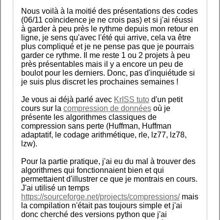
Nous voilà à la moitié des présentations des codes
(06/11 coïncidence je ne crois pas) et si j'ai réussi
à garder à peu près le rythme depuis mon retour en
ligne, je sens qu'avec l'été qui arrive, cela va être
plus compliqué et je ne pense pas que je pourrais
garder ce rythme. Il me reste 1 ou 2 projets à peu
près présentables mais il y a encore un peu de
boulot pour les derniers. Donc, pas d'inquiétude si
je suis plus discret les prochaines semaines !
Je vous ai déjà parlé avec
KrISS tuto
d'un petit
cours sur la
compression de données
où je
présente les algorithmes classiques de
compression sans perte (Huffman, Huffman
adaptatif, le codage arithmétique, rle, lz77, lz78,
lzw).
Pour la partie pratique, j'ai eu du mal à trouver des
algorithmes qui fonctionnaient bien et qui
permettaient d'illustrer ce que je montrais en cours.
J'ai utilisé un temps
https://sourceforge.net/projects/compressions/
mais
la compilation n'était pas toujours simple et j'ai
donc cherché des versions python que j'ai