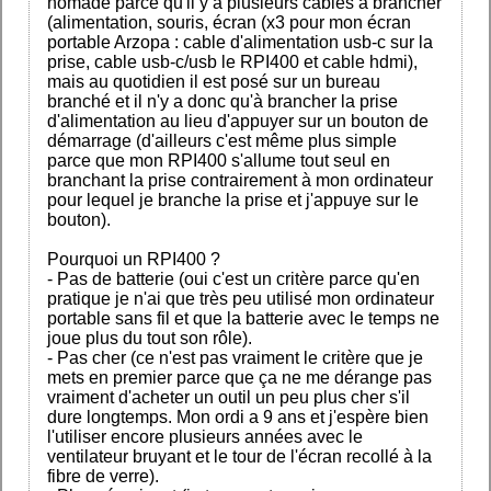
nomade parce qu'il y a plusieurs cables à brancher
(alimentation, souris, écran (x3 pour mon écran
portable Arzopa : cable d'alimentation usb-c sur la
prise, cable usb-c/usb le RPI400 et cable hdmi),
mais au quotidien il est posé sur un bureau
branché et il n'y a donc qu'à brancher la prise
d'alimentation au lieu d'appuyer sur un bouton de
démarrage (d'ailleurs c'est même plus simple
parce que mon RPI400 s'allume tout seul en
branchant la prise contrairement à mon ordinateur
pour lequel je branche la prise et j'appuye sur le
bouton).
Pourquoi un RPI400 ?
- Pas de batterie (oui c'est un critère parce qu'en
pratique je n'ai que très peu utilisé mon ordinateur
portable sans fil et que la batterie avec le temps ne
joue plus du tout son rôle).
- Pas cher (ce n'est pas vraiment le critère que je
mets en premier parce que ça ne me dérange pas
vraiment d'acheter un outil un peu plus cher s'il
dure longtemps. Mon ordi a 9 ans et j'espère bien
l'utiliser encore plusieurs années avec le
ventilateur bruyant et le tour de l'écran recollé à la
fibre de verre).