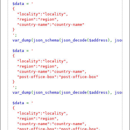
$data
=
'
{
"locality":"locality",
"region":"region",
"country-name":"country-name"
}
'
;
var_dump
(
json_schema
(
json_decode
(
$address
),
json_d
$data
=
'
{
"locality":"locality",
"region":"region",
"country-name":"country-name",
"post-office-box":"post-office-box"
}
'
;
var_dump
(
json_schema
(
json_decode
(
$address
),
json_d
$data
=
'
{
"locality":"locality",
"region":"region",
"country-name":"country-name",
"post-office-box":"post-office-box",