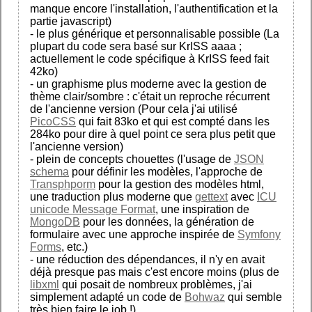
manque encore l'installation, l'authentification et la
partie javascript)
- le plus générique et personnalisable possible (La
plupart du code sera basé sur KrISS aaaa ;
actuellement le code spécifique à KrISS feed fait
42ko)
- un graphisme plus moderne avec la gestion de
thème clair/sombre : c'était un reproche récurrent
de l'ancienne version (Pour cela j'ai utilisé
PicoCSS
qui fait 83ko et qui est compté dans les
284ko pour dire à quel point ce sera plus petit que
l'ancienne version)
- plein de concepts chouettes (l'usage de
JSON
schema
pour définir les modèles, l'approche de
Transphporm
pour la gestion des modèles html,
une traduction plus moderne que
gettext
avec
ICU
unicode Message Format
, une inspiration de
MongoDB
pour les données, la génération de
formulaire avec une approche inspirée de
Symfony
Forms
, etc.)
- une réduction des dépendances, il n'y en avait
déjà presque pas mais c'est encore moins (plus de
libxml
qui posait de nombreux problèmes, j'ai
simplement adapté un code de
Bohwaz
qui semble
très bien faire le job !)