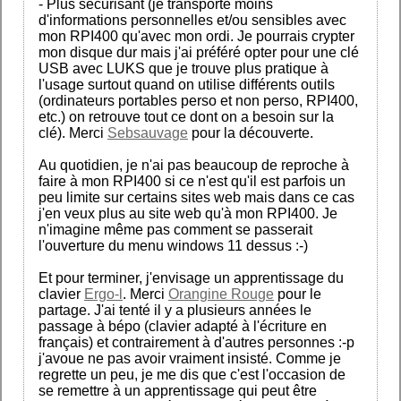
- Plus sécurisant (je transporte moins
d'informations personnelles et/ou sensibles avec
mon RPI400 qu'avec mon ordi. Je pourrais crypter
mon disque dur mais j'ai préféré opter pour une clé
USB avec LUKS que je trouve plus pratique à
l'usage surtout quand on utilise différents outils
(ordinateurs portables perso et non perso, RPI400,
etc.) on retrouve tout ce dont on a besoin sur la
clé). Merci
Sebsauvage
pour la découverte.
Au quotidien, je n'ai pas beaucoup de reproche à
faire à mon RPI400 si ce n'est qu'il est parfois un
peu limite sur certains sites web mais dans ce cas
j'en veux plus au site web qu'à mon RPI400. Je
n'imagine même pas comment se passerait
l'ouverture du menu windows 11 dessus :-)
Et pour terminer, j'envisage un apprentissage du
clavier
Ergo-l
. Merci
Orangine Rouge
pour le
partage. J'ai tenté il y a plusieurs années le
passage à bépo (clavier adapté à l'écriture en
français) et contrairement à d'autres personnes :-p
j'avoue ne pas avoir vraiment insisté. Comme je
regrette un peu, je me dis que c'est l'occasion de
se remettre à un apprentissage qui peut être