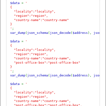
$data
=
'
{
"locality":"locality",
"region":"region",
"country-name":"country-name"
}
'
;
var_dump
(
json_schema
(
json_decode
(
$address
),
json_d
$data
=
'
{
"locality":"locality",
"region":"region",
"country-name":"country-name",
"post-office-box":"post-office-box"
}
'
;
var_dump
(
json_schema
(
json_decode
(
$address
),
json_d
$data
=
'
{
"locality":"locality",
"region":"region",
"country-name":"country-name",
"post-office-box":"post-office-box",