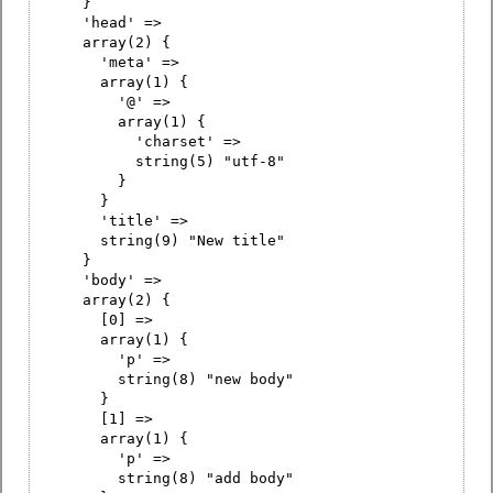
}
'head' =>
array(2) {
'meta' =>
array(1) {
'@' =>
array(1) {
'charset' =>
string(5) "utf-8"
}
}
'title' =>
string(9) "New title"
}
'body' =>
array(2) {
[0] =>
array(1) {
'p' =>
string(8) "new body"
}
[1] =>
array(1) {
'p' =>
string(8) "add body"