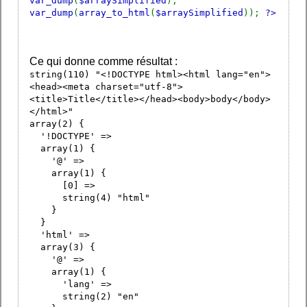
var_dump
(
$arraySimplified
);
var_dump
(
array_to_html
(
$arraySimplified
));
?>
Ce qui donne comme résultat :
string(110) "<!DOCTYPE html><html lang="en">
<head><meta charset="utf-8">
<title>Title</title></head><body>body</body>
</html>"
array(2) {
'!DOCTYPE' =>
array(1) {
'@' =>
array(1) {
[0] =>
string(4) "html"
}
}
'html' =>
array(3) {
'@' =>
array(1) {
'lang' =>
string(2) "en"