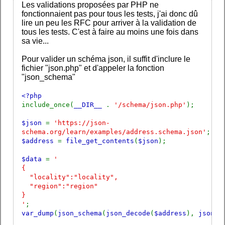
Les validations proposées par PHP ne
fonctionnaient pas pour tous les tests, j'ai donc dû
lire un peu les RFC pour arriver à la validation de
tous les tests. C'est à faire au moins une fois dans
sa vie...
Pour valider un schéma json, il suffit d'inclure le
fichier "json.php" et d'appeler la fonction
"json_schema"
<?php
include_once(
__DIR__
.
'/schema/json.php'
);
$json
=
'https://json-
schema.org/learn/examples/address.schema.json'
;
$address
=
file_get_contents
(
$json
);
$data
=
'
{
"locality":"locality",
"region":"region"
}
'
;
var_dump
(
json_schema
(
json_decode
(
$address
),
json_d