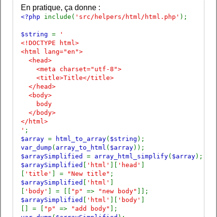
En pratique, ça donne :
<?php
include(
'src/helpers/html/html.php'
);
$string
=
'
<!DOCTYPE html>
<html lang="en">
<head>
<meta charset="utf-8">
<title>Title</title>
</head>
<body>
body
</body>
</html>
'
;
$array
=
html_to_array
(
$string
);
var_dump
(
array_to_html
(
$array
));
$arraySimplified
=
array_html_simplify
(
$array
);
$arraySimplified
[
'html'
][
'head'
]
[
'title'
] =
"New title"
;
$arraySimplified
[
'html'
]
[
'body'
] = [[
"p"
=>
"new body"
]];
$arraySimplified
[
'html'
][
'body'
]
[] = [
"p"
=>
"add body"
];