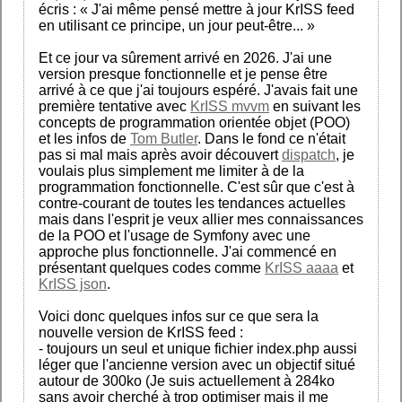
écris : « J'ai même pensé mettre à jour KrISS feed
en utilisant ce principe, un jour peut-être... »
Et ce jour va sûrement arrivé en 2026. J'ai une
version presque fonctionnelle et je pense être
arrivé à ce que j'ai toujours espéré. J'avais fait une
première tentative avec
KrISS mvvm
en suivant les
concepts de programmation orientée objet (POO)
et les infos de
Tom Butler
. Dans le fond ce n'était
pas si mal mais après avoir découvert
dispatch
, je
voulais plus simplement me limiter à de la
programmation fonctionnelle. C'est sûr que c'est à
contre-courant de toutes les tendances actuelles
mais dans l'esprit je veux allier mes connaissances
de la POO et l'usage de Symfony avec une
approche plus fonctionnelle. J'ai commencé en
présentant quelques codes comme
KrISS aaaa
et
KrISS json
.
Voici donc quelques infos sur ce que sera la
nouvelle version de KrISS feed :
- toujours un seul et unique fichier index.php aussi
léger que l'ancienne version avec un objectif situé
autour de 300ko (Je suis actuellement à 284ko
sans avoir cherché à trop optimiser mais il me