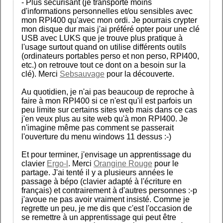
- Plus sécurisant (je transporte moins
d'informations personnelles et/ou sensibles avec
mon RPI400 qu'avec mon ordi. Je pourrais crypter
mon disque dur mais j'ai préféré opter pour une clé
USB avec LUKS que je trouve plus pratique à
l'usage surtout quand on utilise différents outils
(ordinateurs portables perso et non perso, RPI400,
etc.) on retrouve tout ce dont on a besoin sur la
clé). Merci
Sebsauvage
pour la découverte.
Au quotidien, je n'ai pas beaucoup de reproche à
faire à mon RPI400 si ce n'est qu'il est parfois un
peu limite sur certains sites web mais dans ce cas
j'en veux plus au site web qu'à mon RPI400. Je
n'imagine même pas comment se passerait
l'ouverture du menu windows 11 dessus :-)
Et pour terminer, j'envisage un apprentissage du
clavier
Ergo-l
. Merci
Orangine Rouge
pour le
partage. J'ai tenté il y a plusieurs années le
passage à bépo (clavier adapté à l'écriture en
français) et contrairement à d'autres personnes :-p
j'avoue ne pas avoir vraiment insisté. Comme je
regrette un peu, je me dis que c'est l'occasion de
se remettre à un apprentissage qui peut être