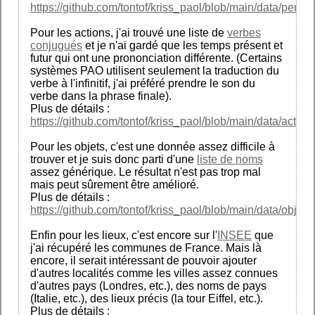
https://github.com/tontof/kriss_paol/blob/main/data/person
Pour les actions, j'ai trouvé une liste de
verbes
conjugués
et je n'ai gardé que les temps présent et
futur qui ont une prononciation différente. (Certains
systèmes PAO utilisent seulement la traduction du
verbe à l'infinitif, j'ai préféré prendre le son du
verbe dans la phrase finale).
Plus de détails :
https://github.com/tontof/kriss_paol/blob/main/data/action
Pour les objets, c'est une donnée assez difficile à
trouver et je suis donc parti d'une
liste de noms
assez générique. Le résultat n'est pas trop mal
mais peut sûrement être amélioré.
Plus de détails :
https://github.com/tontof/kriss_paol/blob/main/data/object
Enfin pour les lieux, c'est encore sur l'
INSEE
que
j'ai récupéré les communes de France. Mais là
encore, il serait intéressant de pouvoir ajouter
d'autres localités comme les villes assez connues
d'autres pays (Londres, etc.), des noms de pays
(Italie, etc.), des lieux précis (la tour Eiffel, etc.).
Plus de détails :