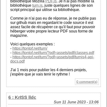
bibliothèque Mozilla
PDF.js
. Je n'ai pas modifié la
bibliothèque
turn.js
, juste quelques lignes de son
script principal qui utilise sa bibliothèque.
Comme je n'ai pas eu de réponse, je ne publie pas
sur github mais en regardant le code source il est
assez facile de récupérer ce qu'il faut pour pouvoir
héberger votre propre lecteur PDF sous forme de
magazine.
Voici quelques exemples :
-
https://tontof.net/turn/
-
https://tontof.net/turn/?pdf=assets/pdf/classes.pdf
-
https://tontof.net/turn/?pdf=assets/pdf/turnjs4-api-
docs.pdf
J'ai 1 mois pour publier les 4 derniers projets,
j'espère que je vais tenir le rythme !
0 comment(s)
6 : KrISS lldc
Sun 11 June 2023 - 13:06