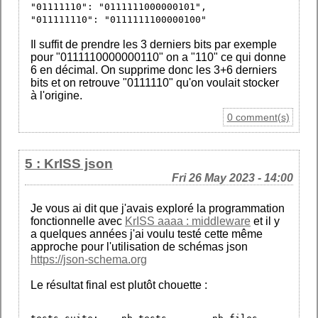
"01111110": "0111111000000101",
"011111110": "0111111100000100"
Il suffit de prendre les 3 derniers bits par exemple
pour "0111110000000110" on a "110" ce qui donne
6 en décimal. On supprime donc les 3+6 derniers
bits et on retrouve "0111110" qu'on voulait stocker
à l'origine.
0 comment(s)
5 : KrISS json
Fri 26 May 2023 - 14:00
Je vous ai dit que j'avais exploré la programmation
fonctionnelle avec
KrISS aaaa : middleware
et il y
a quelques années j'ai voulu testé cette même
approche pour l'utilisation de schémas json
https://json-schema.org
Le résultat final est plutôt chouette :