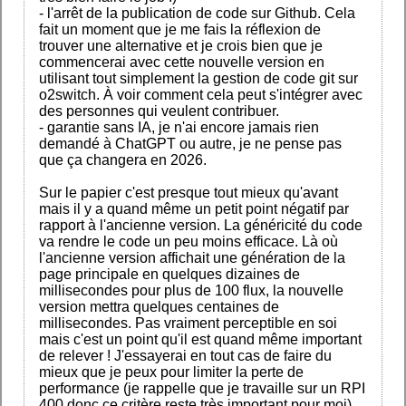
- l'arrêt de la publication de code sur Github. Cela
fait un moment que je me fais la réflexion de
trouver une alternative et je crois bien que je
commencerai avec cette nouvelle version en
utilisant tout simplement la gestion de code git sur
o2switch. À voir comment cela peut s'intégrer avec
des personnes qui veulent contribuer.
- garantie sans IA, je n'ai encore jamais rien
demandé à ChatGPT ou autre, je ne pense pas
que ça changera en 2026.
Sur le papier c'est presque tout mieux qu'avant
mais il y a quand même un petit point négatif par
rapport à l'ancienne version. La généricité du code
va rendre le code un peu moins efficace. Là où
l'ancienne version affichait une génération de la
page principale en quelques dizaines de
millisecondes pour plus de 100 flux, la nouvelle
version mettra quelques centaines de
millisecondes. Pas vraiment perceptible en soi
mais c'est un point qu'il est quand même important
de relever ! J'essayerai en tout cas de faire du
mieux que je peux pour limiter la perte de
performance (je rappelle que je travaille sur un RPI
400 donc ce critère reste très important pour moi)