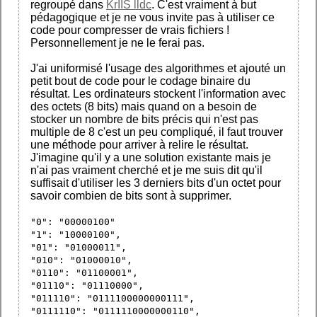
regroupé dans
KrIIS lldc
. C'est vraiment à but
pédagogique et je ne vous invite pas à utiliser ce
code pour compresser de vrais fichiers !
Personnellement je ne le ferai pas.
J'ai uniformisé l'usage des algorithmes et ajouté un
petit bout de code pour le codage binaire du
résultat. Les ordinateurs stockent l'information avec
des octets (8 bits) mais quand on a besoin de
stocker un nombre de bits précis qui n'est pas
multiple de 8 c'est un peu compliqué, il faut trouver
une méthode pour arriver à relire le résultat.
J'imagine qu'il y a une solution existante mais je
n'ai pas vraiment cherché et je me suis dit qu'il
suffisait d'utiliser les 3 derniers bits d'un octet pour
savoir combien de bits sont à supprimer.
"0": "00000100"
"1": "10000100",
"01": "01000011",
"010": "01000010",
"0110": "01100001",
"01110": "01110000",
"011110": "0111100000000111",
"0111110": "0111110000000110",