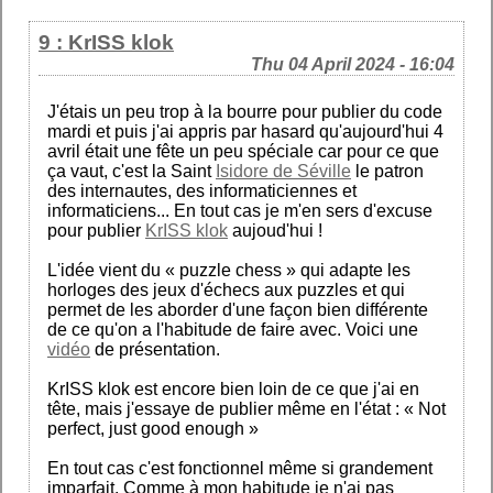
9 : KrISS klok
Thu 04 April 2024 - 16:04
J'étais un peu trop à la bourre pour publier du code
mardi et puis j'ai appris par hasard qu'aujourd'hui 4
avril était une fête un peu spéciale car pour ce que
ça vaut, c'est la Saint
Isidore de Séville
le patron
des internautes, des informaticiennes et
informaticiens... En tout cas je m'en sers d'excuse
pour publier
KrISS klok
aujoud'hui !
L'idée vient du « puzzle chess » qui adapte les
horloges des jeux d'échecs aux puzzles et qui
permet de les aborder d'une façon bien différente
de ce qu'on a l'habitude de faire avec. Voici une
vidéo
de présentation.
KrISS klok est encore bien loin de ce que j'ai en
tête, mais j'essaye de publier même en l'état : « Not
perfect, just good enough »
En tout cas c'est fonctionnel même si grandement
imparfait. Comme à mon habitude je n'ai pas