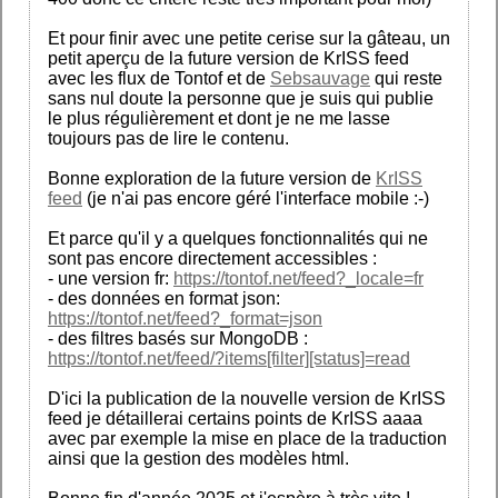
Et pour finir avec une petite cerise sur la gâteau, un
petit aperçu de la future version de KrISS feed
avec les flux de Tontof et de
Sebsauvage
qui reste
sans nul doute la personne que je suis qui publie
le plus régulièrement et dont je ne me lasse
toujours pas de lire le contenu.
Bonne exploration de la future version de
KrISS
feed
(je n'ai pas encore géré l'interface mobile :-)
Et parce qu'il y a quelques fonctionnalités qui ne
sont pas encore directement accessibles :
- une version fr:
https://tontof.net/feed?_locale=fr
- des données en format json:
https://tontof.net/feed?_format=json
- des filtres basés sur MongoDB :
https://tontof.net/feed/?items[filter][status]=read
D'ici la publication de la nouvelle version de KrISS
feed je détaillerai certains points de KrISS aaaa
avec par exemple la mise en place de la traduction
ainsi que la gestion des modèles html.