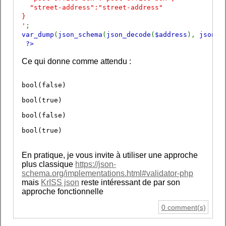
"street-address":"street-address"
}
'
;
var_dump
(
json_schema
(
json_decode
(
$address
),
json_d
?>
Ce qui donne comme attendu :
bool(false)
bool(true)
bool(false)
bool(true)
En pratique, je vous invite à utiliser une approche
plus classique
https://json-
schema.org/implementations.html#validator-php
mais
KrISS json
reste intéressant de par son
approche fonctionnelle
0 comment(s)