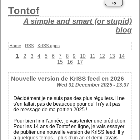
:-y
Tontof
A simple and smart (or stupid)
blog
Home
RSS
KrISS apps
1
2
3
4
5
6
7
8
9
10
11
12
13
14
15
16
17
Nouvelle version de KrISS feed en 2026
Wed 31 December 2025 - 13:37
Décidément je ne suis pas des plus réguliers. Il ne
s'en fallait pas de beaucoup pour qu'il n'y ait pas
de message de ma part en 2025 !
Pour bien finir l'année, je vais tenter une prédiction.
Pour les 14 ans de Tontof en ligne, je vais essayer
de publier une nouvelle version de KrISS feed. Il y
a
quelques temps... plus d'un an et demi
j'avais