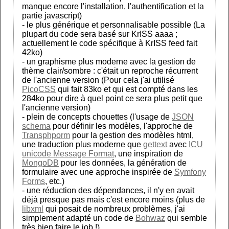
manque encore l'installation, l'authentification et la
partie javascript)
- le plus générique et personnalisable possible (La
plupart du code sera basé sur KrISS aaaa ;
actuellement le code spécifique à KrISS feed fait
42ko)
- un graphisme plus moderne avec la gestion de
thème clair/sombre : c'était un reproche récurrent
de l'ancienne version (Pour cela j'ai utilisé
PicoCSS
qui fait 83ko et qui est compté dans les
284ko pour dire à quel point ce sera plus petit que
l'ancienne version)
- plein de concepts chouettes (l'usage de
JSON
schema
pour définir les modèles, l'approche de
Transphporm
pour la gestion des modèles html,
une traduction plus moderne que
gettext
avec
ICU
unicode Message Format
, une inspiration de
MongoDB
pour les données, la génération de
formulaire avec une approche inspirée de
Symfony
Forms
, etc.)
- une réduction des dépendances, il n'y en avait
déjà presque pas mais c'est encore moins (plus de
libxml
qui posait de nombreux problèmes, j'ai
simplement adapté un code de
Bohwaz
qui semble
très bien faire le job !)