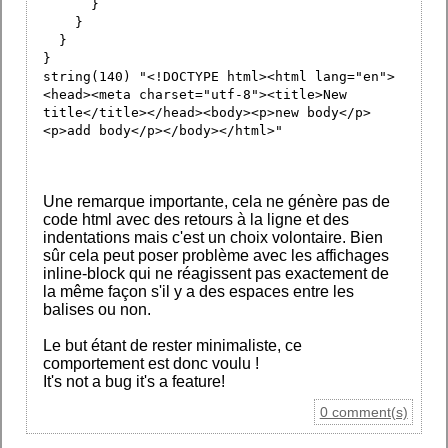
}
}
}
}
string(140) "<!DOCTYPE html><html lang="en">
<head><meta charset="utf-8"><title>New
title</title></head><body><p>new body</p>
<p>add body</p></body></html>"
Une remarque importante, cela ne génère pas de
code html avec des retours à la ligne et des
indentations mais c'est un choix volontaire. Bien
sûr cela peut poser problème avec les affichages
inline-block qui ne réagissent pas exactement de
la même façon s'il y a des espaces entre les
balises ou non.
Le but étant de rester minimaliste, ce
comportement est donc voulu !
It's not a bug it's a feature!
0 comment(s)