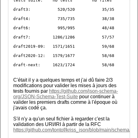
tests suite:	nb tests	nb files
draft3: 	  520/520	    35/35
draft4: 	  735/735	    38/38
draft6: 	  995/995	    48/48
draft7: 	1286/1286	    57/57
draft2019-09: 	1571/1651	    59/68
draft2020-12: 	1579/1677	    58/68
draft-next: 	1623/1724	    58/68
C'était il y a quelques temps et j'ai dû faire 2/3
modifications pour valider les mises à jours des
tests fournis par
https://github.com/json-schema-
org/JSON-Schema-Test-Suite
pour continuer à
valider les premiers drafts comme à l'époque où
j'avais codé ça.
S'il n'y a qu'un seul fichier à regarder c'est la
validation des URI/IRI à partir de la RFC
https://github.com/tontof/kriss_json/blob/main/schema/cor