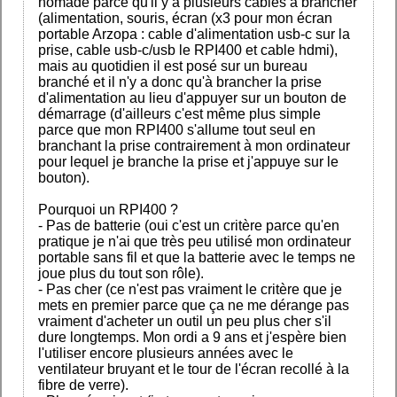
nomade parce qu'il y a plusieurs cables à brancher
(alimentation, souris, écran (x3 pour mon écran
portable Arzopa : cable d'alimentation usb-c sur la
prise, cable usb-c/usb le RPI400 et cable hdmi),
mais au quotidien il est posé sur un bureau
branché et il n'y a donc qu'à brancher la prise
d'alimentation au lieu d'appuyer sur un bouton de
démarrage (d'ailleurs c'est même plus simple
parce que mon RPI400 s'allume tout seul en
branchant la prise contrairement à mon ordinateur
pour lequel je branche la prise et j'appuye sur le
bouton).
Pourquoi un RPI400 ?
- Pas de batterie (oui c'est un critère parce qu'en
pratique je n'ai que très peu utilisé mon ordinateur
portable sans fil et que la batterie avec le temps ne
joue plus du tout son rôle).
- Pas cher (ce n'est pas vraiment le critère que je
mets en premier parce que ça ne me dérange pas
vraiment d'acheter un outil un peu plus cher s'il
dure longtemps. Mon ordi a 9 ans et j'espère bien
l'utiliser encore plusieurs années avec le
ventilateur bruyant et le tour de l'écran recollé à la
fibre de verre).