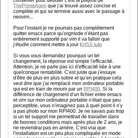
conseiller pour débuter c'est la playlist de
ThePrimeAgen
que j'ai trouvé assez concise et
complète et qui se termine aussi avec le passage à
neovim...
Pour l'instant je ne pourrais pas complètement
quitter emacs parce qu'orgmode n'étant pas
entièrement supporté par vim il va falloir que
j'étudie comment mettre à jour
KrISS tuto
Si vous vous demandez pourquoi un tel
changement, la réponse est simple l'efficacité.
Attention, je ne parle pas ici d'efficacité liée à une
quelconque rentabilité. C'est juste que j'essaye
d'être de plus en plus sobre et qu'en pratique cela
veut dire que j'ai remplacé mon ordinateur portable
qui est en train de mourir par un
RPI400
. Si la
différence de chargement d'un fichier entre emacs
et vim sur mon ordinateur portable n'était que peu
perceptible, vous n'imaginez pas à quel point il n'y
a pas photo sur mon RPI400. Je ne savais pas trop
si un tel support me permettrait de travailler dans
de bonnes conditions mais après plus de 2 ans, je
ne reviendrai pas en arrière. C'est vrai que
l'installation est un peu plus compliquée en mode