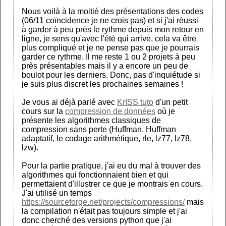
Nous voilà à la moitié des présentations des codes
(06/11 coïncidence je ne crois pas) et si j'ai réussi
à garder à peu près le rythme depuis mon retour en
ligne, je sens qu'avec l'été qui arrive, cela va être
plus compliqué et je ne pense pas que je pourrais
garder ce rythme. Il me reste 1 ou 2 projets à peu
près présentables mais il y a encore un peu de
boulot pour les derniers. Donc, pas d'inquiétude si
je suis plus discret les prochaines semaines !
Je vous ai déjà parlé avec
KrISS tuto
d'un petit
cours sur la
compression de données
où je
présente les algorithmes classiques de
compression sans perte (Huffman, Huffman
adaptatif, le codage arithmétique, rle, lz77, lz78,
lzw).
Pour la partie pratique, j'ai eu du mal à trouver des
algorithmes qui fonctionnaient bien et qui
permettaient d'illustrer ce que je montrais en cours.
J'ai utilisé un temps
https://sourceforge.net/projects/compressions/
mais
la compilation n'était pas toujours simple et j'ai
donc cherché des versions python que j'ai