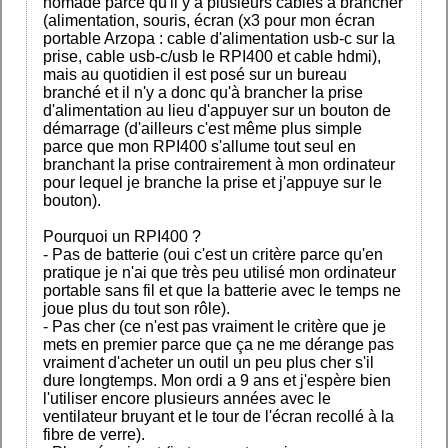
nomade parce qu'il y a plusieurs cables à brancher
(alimentation, souris, écran (x3 pour mon écran
portable Arzopa : cable d'alimentation usb-c sur la
prise, cable usb-c/usb le RPI400 et cable hdmi),
mais au quotidien il est posé sur un bureau
branché et il n'y a donc qu'à brancher la prise
d'alimentation au lieu d'appuyer sur un bouton de
démarrage (d'ailleurs c'est même plus simple
parce que mon RPI400 s'allume tout seul en
branchant la prise contrairement à mon ordinateur
pour lequel je branche la prise et j'appuye sur le
bouton).
Pourquoi un RPI400 ?
- Pas de batterie (oui c'est un critère parce qu'en
pratique je n'ai que très peu utilisé mon ordinateur
portable sans fil et que la batterie avec le temps ne
joue plus du tout son rôle).
- Pas cher (ce n'est pas vraiment le critère que je
mets en premier parce que ça ne me dérange pas
vraiment d'acheter un outil un peu plus cher s'il
dure longtemps. Mon ordi a 9 ans et j'espère bien
l'utiliser encore plusieurs années avec le
ventilateur bruyant et le tour de l'écran recollé à la
fibre de verre).