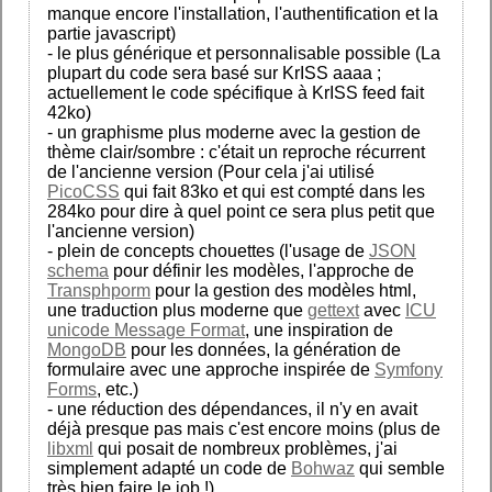
manque encore l'installation, l'authentification et la
partie javascript)
- le plus générique et personnalisable possible (La
plupart du code sera basé sur KrISS aaaa ;
actuellement le code spécifique à KrISS feed fait
42ko)
- un graphisme plus moderne avec la gestion de
thème clair/sombre : c'était un reproche récurrent
de l'ancienne version (Pour cela j'ai utilisé
PicoCSS
qui fait 83ko et qui est compté dans les
284ko pour dire à quel point ce sera plus petit que
l'ancienne version)
- plein de concepts chouettes (l'usage de
JSON
schema
pour définir les modèles, l'approche de
Transphporm
pour la gestion des modèles html,
une traduction plus moderne que
gettext
avec
ICU
unicode Message Format
, une inspiration de
MongoDB
pour les données, la génération de
formulaire avec une approche inspirée de
Symfony
Forms
, etc.)
- une réduction des dépendances, il n'y en avait
déjà presque pas mais c'est encore moins (plus de
libxml
qui posait de nombreux problèmes, j'ai
simplement adapté un code de
Bohwaz
qui semble
très bien faire le job !)