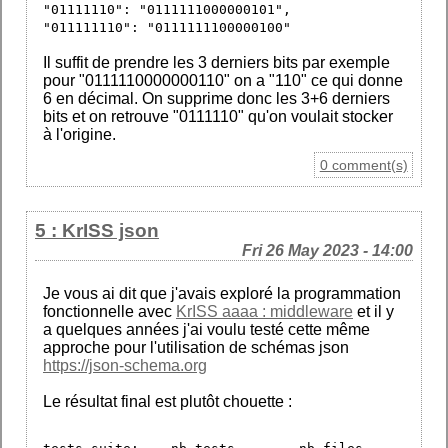
"01111110": "0111111000000101",
"011111110": "0111111100000100"
Il suffit de prendre les 3 derniers bits par exemple
pour "0111110000000110" on a "110" ce qui donne
6 en décimal. On supprime donc les 3+6 derniers
bits et on retrouve "0111110" qu'on voulait stocker
à l'origine.
0 comment(s)
5 : KrISS json
Fri 26 May 2023 - 14:00
Je vous ai dit que j'avais exploré la programmation
fonctionnelle avec
KrISS aaaa : middleware
et il y
a quelques années j'ai voulu testé cette même
approche pour l'utilisation de schémas json
https://json-schema.org
Le résultat final est plutôt chouette :