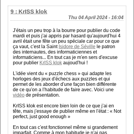
9 : KrISS klok
Thu 04 April 2024 - 16:04
J'étais un peu trop à la bourre pour publier du code
mardi et puis j'ai appris par hasard qu'aujourd'hui 4
avril était une fête un peu spéciale car pour ce que
ça vaut, c'est la Saint
Isidore de Séville
le patron
des internautes, des informaticiennes et
informaticiens... En tout cas je m'en sers d'excuse
pour publier
KrISS klok
aujoud'hui !
L'idée vient du « puzzle chess » qui adapte les
horloges des jeux d'échecs aux puzzles et qui
permet de les aborder d'une façon bien différente
de ce qu'on a l'habitude de faire avec. Voici une
vidéo
de présentation.
KrISS klok est encore bien loin de ce que j'ai en
tête, mais j'essaye de publier même en l'état : « Not
perfect, just good enough »
En tout cas c'est fonctionnel même si grandement
imparfait. Comme à mon habitude je n'ai pas