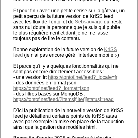
Et pour finir avec une petite cerise sur la gâteau, un
petit aperçu de la future version de KrISS feed
avec les flux de Tontof et de
Sebsauvage
qui reste
sans nul doute la personne que je suis qui publie
le plus régulièrement et dont je ne me lasse
toujours pas de lire le contenu.
Bonne exploration de la future version de
KrISS
feed
(je n'ai pas encore géré l'interface mobile :-)
Et parce qu'il y a quelques fonctionnalités qui ne
sont pas encore directement accessibles :
- une version fr:
https://tontof.net/feed?_locale=fr
- des données en format json:
https://tontof.net/feed?_format=json
- des filtres basés sur MongoDB :
https://tontof.net/feed/?items[filter][status]=read
D'ici la publication de la nouvelle version de KrISS
feed je détaillerai certains points de KrISS aaaa
avec par exemple la mise en place de la traduction
ainsi que la gestion des modèles html.