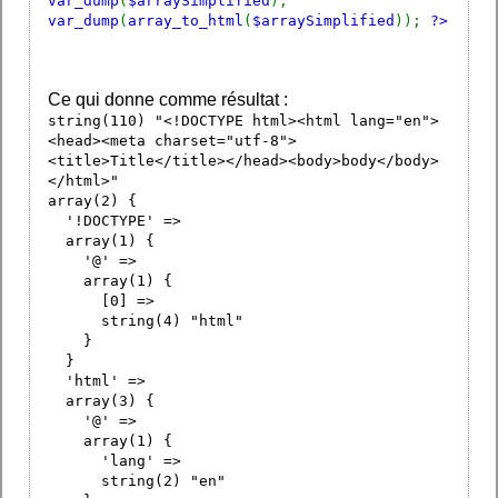
var_dump
(
$arraySimplified
);
var_dump
(
array_to_html
(
$arraySimplified
));
?>
Ce qui donne comme résultat :
string(110) "<!DOCTYPE html><html lang="en">
<head><meta charset="utf-8">
<title>Title</title></head><body>body</body>
</html>"
array(2) {
'!DOCTYPE' =>
array(1) {
'@' =>
array(1) {
[0] =>
string(4) "html"
}
}
'html' =>
array(3) {
'@' =>
array(1) {
'lang' =>
string(2) "en"