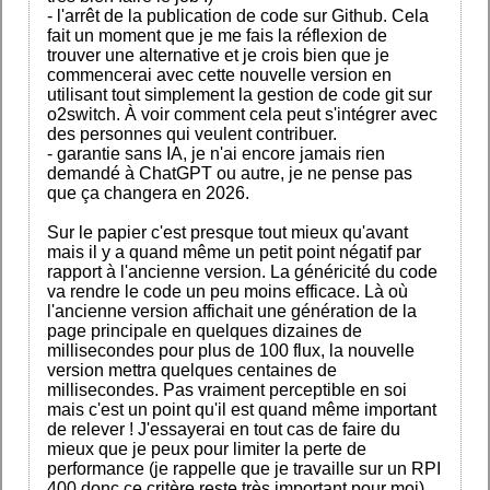
- l'arrêt de la publication de code sur Github. Cela
fait un moment que je me fais la réflexion de
trouver une alternative et je crois bien que je
commencerai avec cette nouvelle version en
utilisant tout simplement la gestion de code git sur
o2switch. À voir comment cela peut s'intégrer avec
des personnes qui veulent contribuer.
- garantie sans IA, je n'ai encore jamais rien
demandé à ChatGPT ou autre, je ne pense pas
que ça changera en 2026.
Sur le papier c'est presque tout mieux qu'avant
mais il y a quand même un petit point négatif par
rapport à l'ancienne version. La généricité du code
va rendre le code un peu moins efficace. Là où
l'ancienne version affichait une génération de la
page principale en quelques dizaines de
millisecondes pour plus de 100 flux, la nouvelle
version mettra quelques centaines de
millisecondes. Pas vraiment perceptible en soi
mais c'est un point qu'il est quand même important
de relever ! J'essayerai en tout cas de faire du
mieux que je peux pour limiter la perte de
performance (je rappelle que je travaille sur un RPI
400 donc ce critère reste très important pour moi)