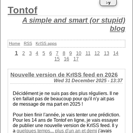
:-y
Tontof
A simple and smart (or stupid)
blog
Home
RSS
KrISS apps
1
2
3
4
5
6
7
8
9
10
11
12
13
14
15
16
17
Nouvelle version de KrISS feed en 2026
Wed 31 December 2025 - 13:37
Décidément je ne suis pas des plus réguliers. Il ne
s'en fallait pas de beaucoup pour qu'il n'y ait pas
de message de ma part en 2025 !
Pour bien finir l'année, je vais tenter une prédiction.
Pour les 14 ans de Tontof en ligne, je vais essayer
de publier une nouvelle version de KrISS feed. Il y
a
quelques temps... plus d'un an et demi
j'avais