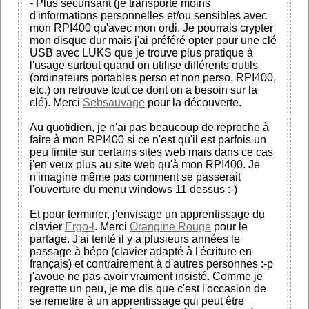
- Plus sécurisant (je transporte moins
d'informations personnelles et/ou sensibles avec
mon RPI400 qu'avec mon ordi. Je pourrais crypter
mon disque dur mais j'ai préféré opter pour une clé
USB avec LUKS que je trouve plus pratique à
l'usage surtout quand on utilise différents outils
(ordinateurs portables perso et non perso, RPI400,
etc.) on retrouve tout ce dont on a besoin sur la
clé). Merci
Sebsauvage
pour la découverte.
Au quotidien, je n'ai pas beaucoup de reproche à
faire à mon RPI400 si ce n'est qu'il est parfois un
peu limite sur certains sites web mais dans ce cas
j'en veux plus au site web qu'à mon RPI400. Je
n'imagine même pas comment se passerait
l'ouverture du menu windows 11 dessus :-)
Et pour terminer, j'envisage un apprentissage du
clavier
Ergo-l
. Merci
Orangine Rouge
pour le
partage. J'ai tenté il y a plusieurs années le
passage à bépo (clavier adapté à l'écriture en
français) et contrairement à d'autres personnes :-p
j'avoue ne pas avoir vraiment insisté. Comme je
regrette un peu, je me dis que c'est l'occasion de
se remettre à un apprentissage qui peut être