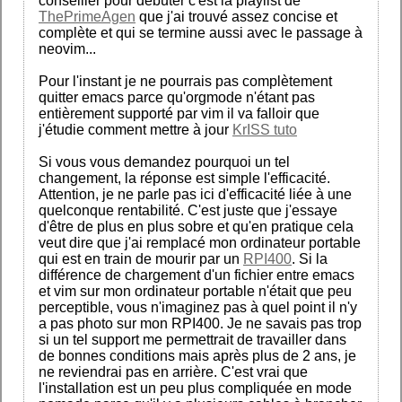
conseiller pour débuter c'est la playlist de
ThePrimeAgen
que j'ai trouvé assez concise et
complète et qui se termine aussi avec le passage à
neovim...
Pour l'instant je ne pourrais pas complètement
quitter emacs parce qu'orgmode n'étant pas
entièrement supporté par vim il va falloir que
j'étudie comment mettre à jour
KrISS tuto
Si vous vous demandez pourquoi un tel
changement, la réponse est simple l'efficacité.
Attention, je ne parle pas ici d'efficacité liée à une
quelconque rentabilité. C'est juste que j'essaye
d'être de plus en plus sobre et qu'en pratique cela
veut dire que j'ai remplacé mon ordinateur portable
qui est en train de mourir par un
RPI400
. Si la
différence de chargement d'un fichier entre emacs
et vim sur mon ordinateur portable n'était que peu
perceptible, vous n'imaginez pas à quel point il n'y
a pas photo sur mon RPI400. Je ne savais pas trop
si un tel support me permettrait de travailler dans
de bonnes conditions mais après plus de 2 ans, je
ne reviendrai pas en arrière. C'est vrai que
l'installation est un peu plus compliquée en mode