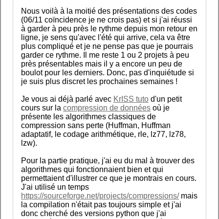
Nous voilà à la moitié des présentations des codes
(06/11 coïncidence je ne crois pas) et si j'ai réussi
à garder à peu près le rythme depuis mon retour en
ligne, je sens qu'avec l'été qui arrive, cela va être
plus compliqué et je ne pense pas que je pourrais
garder ce rythme. Il me reste 1 ou 2 projets à peu
près présentables mais il y a encore un peu de
boulot pour les derniers. Donc, pas d'inquiétude si
je suis plus discret les prochaines semaines !
Je vous ai déjà parlé avec
KrISS tuto
d'un petit
cours sur la
compression de données
où je
présente les algorithmes classiques de
compression sans perte (Huffman, Huffman
adaptatif, le codage arithmétique, rle, lz77, lz78,
lzw).
Pour la partie pratique, j'ai eu du mal à trouver des
algorithmes qui fonctionnaient bien et qui
permettaient d'illustrer ce que je montrais en cours.
J'ai utilisé un temps
https://sourceforge.net/projects/compressions/
mais
la compilation n'était pas toujours simple et j'ai
donc cherché des versions python que j'ai