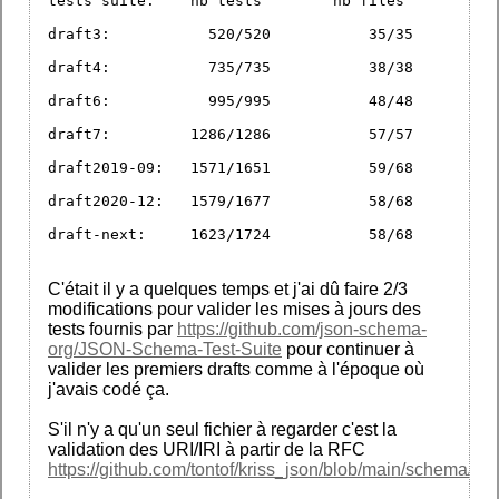
tests suite:	nb tests	nb files
draft3: 	  520/520	    35/35
draft4: 	  735/735	    38/38
draft6: 	  995/995	    48/48
draft7: 	1286/1286	    57/57
draft2019-09: 	1571/1651	    59/68
draft2020-12: 	1579/1677	    58/68
draft-next: 	1623/1724	    58/68
C'était il y a quelques temps et j'ai dû faire 2/3
modifications pour valider les mises à jours des
tests fournis par
https://github.com/json-schema-
org/JSON-Schema-Test-Suite
pour continuer à
valider les premiers drafts comme à l'époque où
j'avais codé ça.
S'il n'y a qu'un seul fichier à regarder c'est la
validation des URI/IRI à partir de la RFC
https://github.com/tontof/kriss_json/blob/main/schema/cor