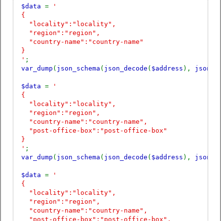
$data
=
'
{
"locality":"locality",
"region":"region",
"country-name":"country-name"
}
'
;
var_dump
(
json_schema
(
json_decode
(
$address
),
json_d
$data
=
'
{
"locality":"locality",
"region":"region",
"country-name":"country-name",
"post-office-box":"post-office-box"
}
'
;
var_dump
(
json_schema
(
json_decode
(
$address
),
json_d
$data
=
'
{
"locality":"locality",
"region":"region",
"country-name":"country-name",
"post-office-box":"post-office-box",