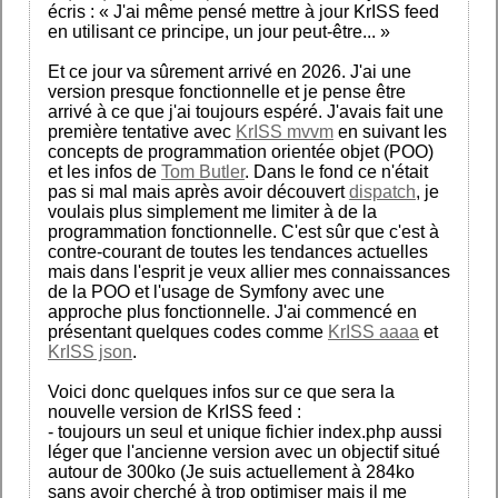
écris : « J'ai même pensé mettre à jour KrISS feed
en utilisant ce principe, un jour peut-être... »
Et ce jour va sûrement arrivé en 2026. J'ai une
version presque fonctionnelle et je pense être
arrivé à ce que j'ai toujours espéré. J'avais fait une
première tentative avec
KrISS mvvm
en suivant les
concepts de programmation orientée objet (POO)
et les infos de
Tom Butler
. Dans le fond ce n'était
pas si mal mais après avoir découvert
dispatch
, je
voulais plus simplement me limiter à de la
programmation fonctionnelle. C'est sûr que c'est à
contre-courant de toutes les tendances actuelles
mais dans l'esprit je veux allier mes connaissances
de la POO et l'usage de Symfony avec une
approche plus fonctionnelle. J'ai commencé en
présentant quelques codes comme
KrISS aaaa
et
KrISS json
.
Voici donc quelques infos sur ce que sera la
nouvelle version de KrISS feed :
- toujours un seul et unique fichier index.php aussi
léger que l'ancienne version avec un objectif situé
autour de 300ko (Je suis actuellement à 284ko
sans avoir cherché à trop optimiser mais il me