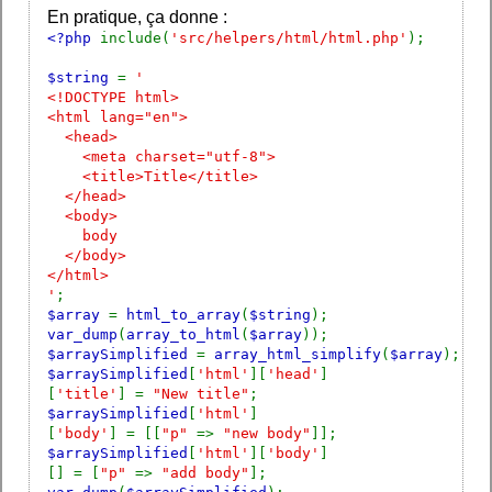
En pratique, ça donne :
<?php
include(
'src/helpers/html/html.php'
);
$string
=
'
<!DOCTYPE html>
<html lang="en">
<head>
<meta charset="utf-8">
<title>Title</title>
</head>
<body>
body
</body>
</html>
'
;
$array
=
html_to_array
(
$string
);
var_dump
(
array_to_html
(
$array
));
$arraySimplified
=
array_html_simplify
(
$array
);
$arraySimplified
[
'html'
][
'head'
]
[
'title'
] =
"New title"
;
$arraySimplified
[
'html'
]
[
'body'
] = [[
"p"
=>
"new body"
]];
$arraySimplified
[
'html'
][
'body'
]
[] = [
"p"
=>
"add body"
];