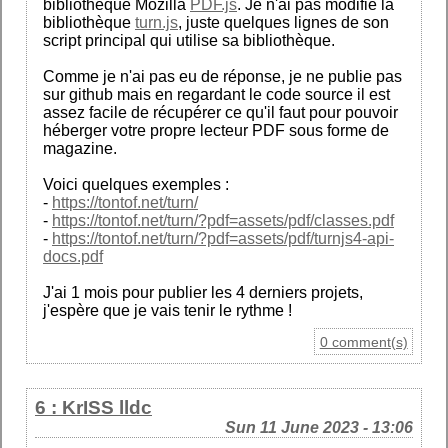
bibliothèque Mozilla
PDF.js
. Je n'ai pas modifié la
bibliothèque
turn.js
, juste quelques lignes de son
script principal qui utilise sa bibliothèque.
Comme je n'ai pas eu de réponse, je ne publie pas
sur github mais en regardant le code source il est
assez facile de récupérer ce qu'il faut pour pouvoir
héberger votre propre lecteur PDF sous forme de
magazine.
Voici quelques exemples :
-
https://tontof.net/turn/
-
https://tontof.net/turn/?pdf=assets/pdf/classes.pdf
-
https://tontof.net/turn/?pdf=assets/pdf/turnjs4-api-
docs.pdf
J'ai 1 mois pour publier les 4 derniers projets,
j'espère que je vais tenir le rythme !
0 comment(s)
6 : KrISS lldc
Sun 11 June 2023 - 13:06