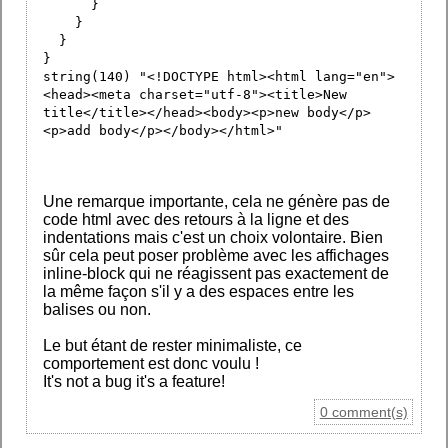
}
}
}
}
string(140) "<!DOCTYPE html><html lang="en">
<head><meta charset="utf-8"><title>New
title</title></head><body><p>new body</p>
<p>add body</p></body></html>"
Une remarque importante, cela ne génère pas de
code html avec des retours à la ligne et des
indentations mais c'est un choix volontaire. Bien
sûr cela peut poser problème avec les affichages
inline-block qui ne réagissent pas exactement de
la même façon s'il y a des espaces entre les
balises ou non.
Le but étant de rester minimaliste, ce
comportement est donc voulu !
It's not a bug it's a feature!
0 comment(s)