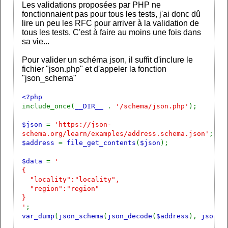
Les validations proposées par PHP ne
fonctionnaient pas pour tous les tests, j'ai donc dû
lire un peu les RFC pour arriver à la validation de
tous les tests. C'est à faire au moins une fois dans
sa vie...
Pour valider un schéma json, il suffit d'inclure le
fichier "json.php" et d'appeler la fonction
"json_schema"
<?php
include_once(
__DIR__
.
'/schema/json.php'
);
$json
=
'https://json-
schema.org/learn/examples/address.schema.json'
;
$address
=
file_get_contents
(
$json
);
$data
=
'
{
"locality":"locality",
"region":"region"
}
'
;
var_dump
(
json_schema
(
json_decode
(
$address
),
json_d