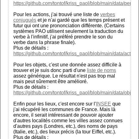
https://github.com/tontof/kriss_paol/blob/main/data/person
Pour les actions, j'ai trouvé une liste de
verbes
conjugués
et je n'ai gardé que les temps présent et
futur qui ont une prononciation différente. (Certains
systèmes PAO utilisent seulement la traduction du
verbe à l'infinitif, j'ai préféré prendre le son du
verbe dans la phrase finale).
Plus de détails :
https://github.com/tontof/kriss_paol/blob/main/data/action
Pour les objets, c'est une donnée assez difficile à
trouver et je suis donc parti d'une
liste de noms
assez générique. Le résultat n'est pas trop mal
mais peut sûrement être amélioré.
Plus de détails :
https://github.com/tontof/kriss_paol/blob/main/data/object
Enfin pour les lieux, c'est encore sur l'
INSEE
que
j'ai récupéré les communes de France. Mais là
encore, il serait intéressant de pouvoir ajouter
d'autres localités comme les villes assez connues
d'autres pays (Londres, etc.), des noms de pays
(Italie, etc.), des lieux précis (la tour Eiffel, etc.).
Plus de détails :