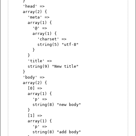
}
'head' =>
array(2) {
'meta' =>
array(1) {
'@' =>
array(1) {
'charset' =>
string(5) "utf-8"
}
}
'title' =>
string(9) "New title"
}
'body' =>
array(2) {
[0] =>
array(1) {
'p' =>
string(8) "new body"
}
[1] =>
array(1) {
'p' =>
string(8) "add body"