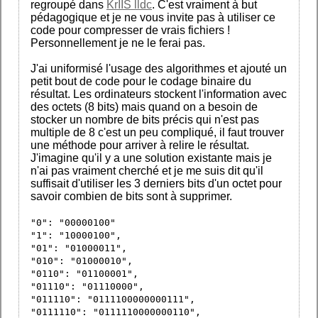
regroupé dans
KrIIS lldc
. C'est vraiment à but
pédagogique et je ne vous invite pas à utiliser ce
code pour compresser de vrais fichiers !
Personnellement je ne le ferai pas.
J'ai uniformisé l'usage des algorithmes et ajouté un
petit bout de code pour le codage binaire du
résultat. Les ordinateurs stockent l'information avec
des octets (8 bits) mais quand on a besoin de
stocker un nombre de bits précis qui n'est pas
multiple de 8 c'est un peu compliqué, il faut trouver
une méthode pour arriver à relire le résultat.
J'imagine qu'il y a une solution existante mais je
n'ai pas vraiment cherché et je me suis dit qu'il
suffisait d'utiliser les 3 derniers bits d'un octet pour
savoir combien de bits sont à supprimer.
"0": "00000100"
"1": "10000100",
"01": "01000011",
"010": "01000010",
"0110": "01100001",
"01110": "01110000",
"011110": "0111100000000111",
"0111110": "0111110000000110",