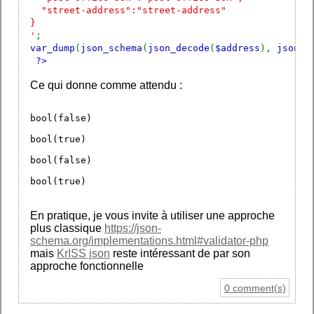
"street-address":"street-address"
}
'
;
var_dump
(
json_schema
(
json_decode
(
$address
),
json_d
?>
Ce qui donne comme attendu :
bool(false)
bool(true)
bool(false)
bool(true)
En pratique, je vous invite à utiliser une approche
plus classique
https://json-
schema.org/implementations.html#validator-php
mais
KrISS json
reste intéressant de par son
approche fonctionnelle
0 comment(s)